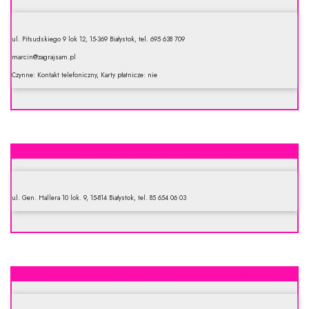
ul. Piłsudskiego 9 lok 12, 15-369 Białystok, tel. 695 638 709
marcin@zagrajsam.pl
Czynne: Kontakt telefoniczny, Karty płatnicze: nie
PlayStation. Gry, konsole, akcesoria
ul. Gen. Hallera 10 lok. 9, 15-814 Białystok, tel. 85 654 06 03
PlayerGames. Gry komputerowe i na konsole