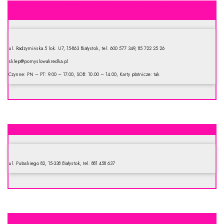
Sklep Pomysłowa Kredka – gry planszowe, zabawki
kreatywne i ekologiczne, książki edukacyjne
ul. Radzymińska 5 lok. U7, 15-863 Białystok, tel. 600 577 349, 85 722 25 26
sklep@pomyslowakredka.pl
Czynne: PN – PT: 9.00 – 17.00, SOB: 10.00 – 14.00, Karty płatnicze: tak
Best Play. Gry PC, konsole, akcesoria
ul. Pułaskiego 82, 15-338 Białystok, tel. 881 458 637
Gry, łamigłówki – Zagraj Sam