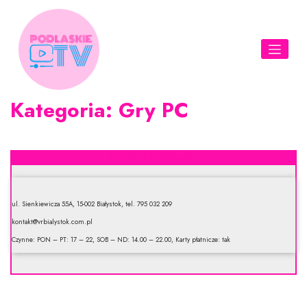
Skip
to
content
Kategoria:
Gry PC
Studio VR Białystok
ul. Sienkiewicza 55A, 15-002 Białystok, tel. 795 032 209
kontakt@vrbialystok.com.pl
Czynne: PON – PT: 17 – 22, SOB – ND: 14.00 – 22.00, Karty płatnicze: tak