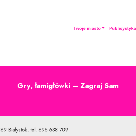
Twoje miasto
Publicystyk
Gry, łamigłówki – Zagraj Sam
-369 Białystok, tel. 695 638 709