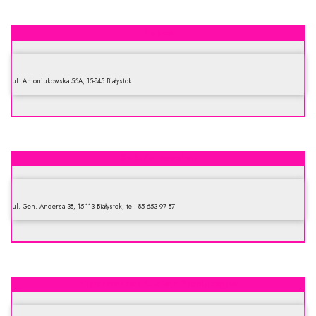
Pepco
ul. Antoniukowska 56A, 15-845 Białystok
Galeria Kwadrat
ul. Gen. Andersa 38, 15-113 Białystok, tel. 85 653 97 87
Hipermarket Auchan Produkcyjna