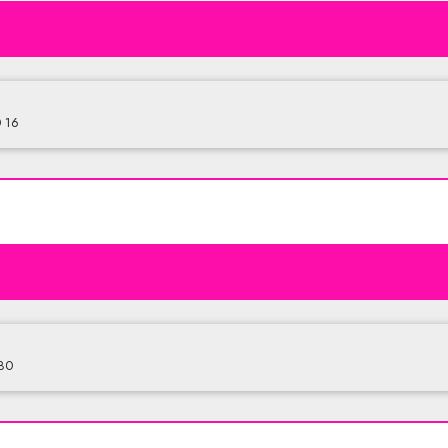
Pilkington IGP. Sp. z o.o.
0 16
CD Glass
880