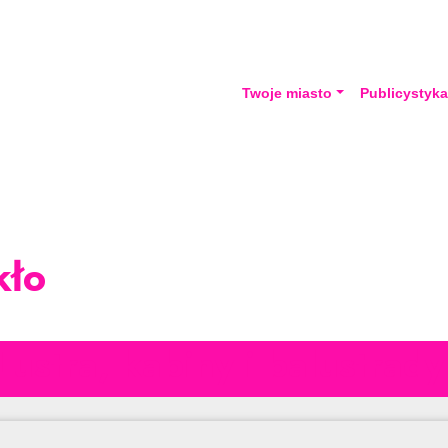
Twoje miasto
Publicystyk
kło
Lustra, kabiny i balustrady