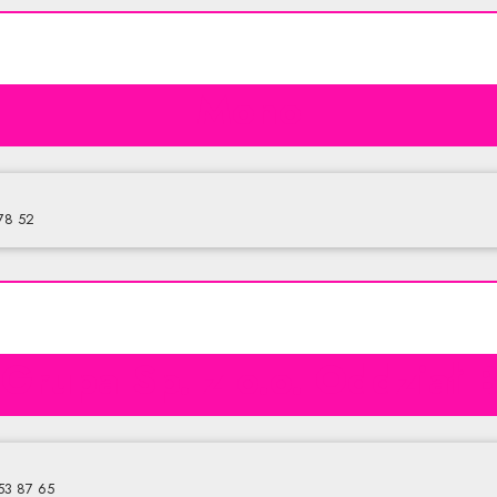
Mono
 78 52
Grupa Sp. z o.o. Oddział B
653 87 65