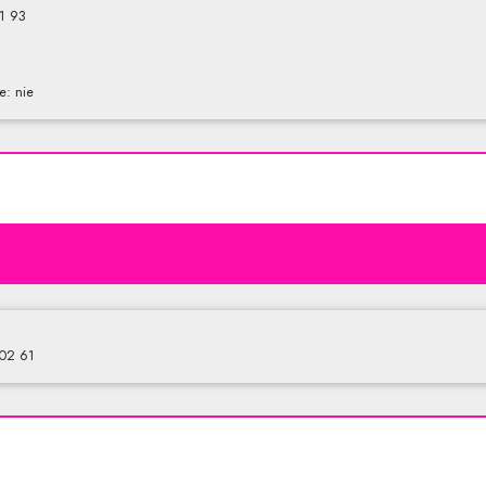
01 93
e: nie
os. Sklep firmowy hurtow
 02 61