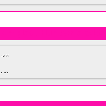
Art-glas . Hurtownia szkła
3 42 39
e: nie