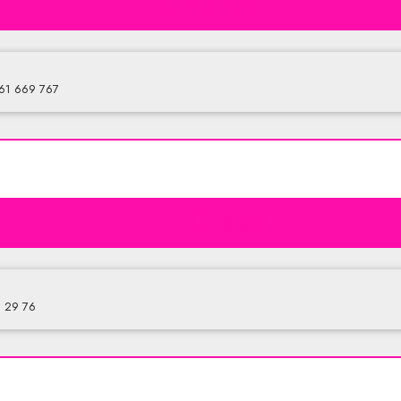
Konotec
 661 669 767
FH Glass
2 29 76