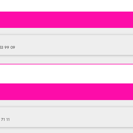
ss. Huta szkła Białystok Sp.
653 99 09
Forma
1 71 11