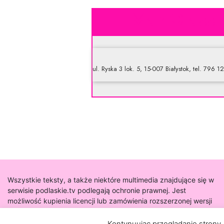
Mar-Glass 
ul. Ryska 3 lok. 5, 15-007 Białystok, tel. 796 
Wszystkie teksty, a także niektóre multimedia znajdujące się w
serwisie podlaskie.tv podlegają ochronie prawnej. Jest
możliwość kupienia licencji lub zamówienia rozszerzonej wersji
tekstu.
Kontynuując przeglądanie strony,