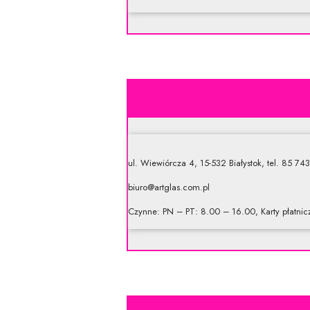
ul. Wiewiórcza 4, 15-532 Białystok, tel. 85 74
biuro@artglas.com.pl
Czynne: PN – PT: 8.00 – 16.00, Karty płatnicz