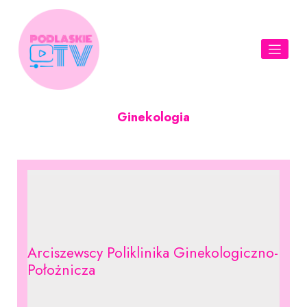
Skip
to
content
Ginekologia
Arciszewscy Poliklinika Ginekologiczno-
Położnicza