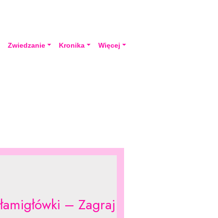
a
Zwiedzanie
Kronika
Więcej
 łamigłówki – Zagraj