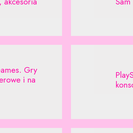
, akcesoria
Sam
Games. Gry
PlayS
erowe i na
kons