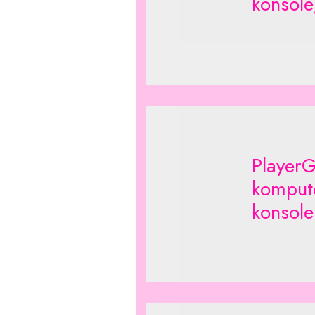
konsole
Player
komput
konsole