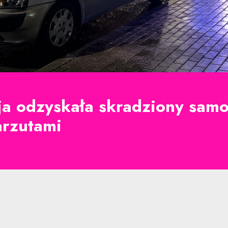
cja odzyskała skradziony sam
arzutami