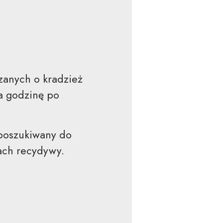
zanych o kradzież
a godzinę po
 poszukiwany do
kach recydywy.