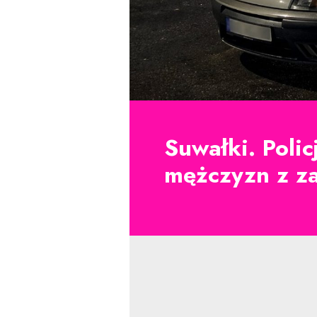
Suwałki. Poli
mężczyzn z z