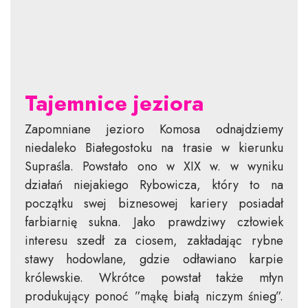
Tajemnice jeziora
Zapomniane jezioro Komosa odnajdziemy
niedaleko Białegostoku na trasie w kierunku
Supraśla. Powstało ono w XIX w. w wyniku
działań niejakiego Rybowicza, który to na
początku swej biznesowej kariery posiadał
farbiarnię sukna. Jako prawdziwy człowiek
interesu szedł za ciosem, zakładając rybne
stawy hodowlane, gdzie odławiano karpie
królewskie. Wkrótce powstał także młyn
produkujący ponoć ”mąkę białą niczym śnieg”.