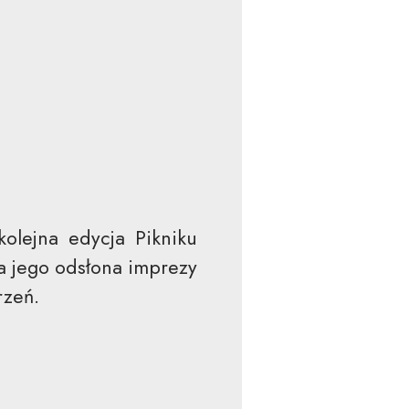
lejna edycja Pikniku
ia jego odsłona imprezy
rzeń.