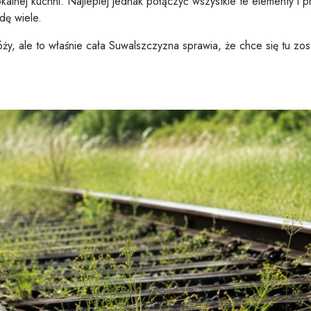
 lokalnej kuchni. Najlepiej jednak połączyć wszystkie te elementy i
dę wiele.
y, ale to właśnie cała Suwalszczyzna sprawia, że chce się tu zost