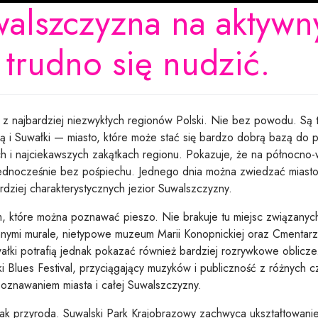
walszczyzna na aktyw
trudno się nudzić.
najbardziej niezwykłych regionów Polski. Nie bez powodu. Są tu 
rią i Suwałki — miasto, które może stać się bardzo dobrą bazą do 
 i najciekawszych zakątkach regionu. Pokazuje, że na północno
ednocześnie bez pośpiechu. Jednego dnia można zwiedzać miasto
rdziej charakterystycznych jezior Suwalszczyzny.
które można poznawać pieszo. Nie brakuje tu miejsc związanych z 
nnymi murale, nietypowe muzeum Marii Konopnickiej oraz Cmentar
uwałki potrafią jednak pokazać również bardziej rozrywkowe oblicz
i Blues Festival, przyciągający muzyków i publiczność z różnych c
oznawaniem miasta i całej Suwalszczyzny.
nak przyroda. Suwalski Park Krajobrazowy zachwyca ukształtowanie