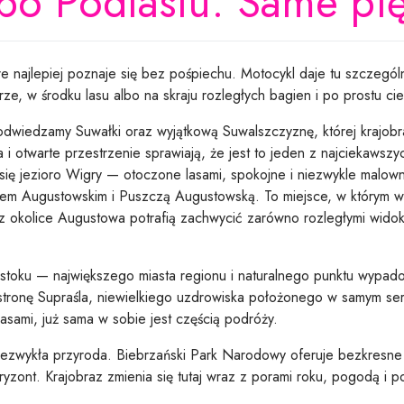
po Podlasiu. Same pię
óre najlepiej poznaje się bez pośpiechu. Motocykl daje tu szcze
rze, w środku lasu albo na skraju rozległych bagien i po prostu ci
dwiedzamy Suwałki oraz wyjątkową Suwalszczyznę, której krajobra
a i otwarte przestrzenie sprawiają, że jest to jeden z najciekaws
się jezioro Wigry — otoczone lasami, spokojne i niezwykle malown
łem Augustowskim i Puszczą Augustowską. To miejsce, w którym wo
okolice Augustowa potrafią zachwycić zarówno rozległymi widoka
stoku — największego miasta regionu i naturalnego punktu wypado
stronę Supraśla, niewielkiego uzdrowiska położonego w samym se
sami, już sama w sobie jest częścią podróży.
iezwykła przyroda. Biebrzański Park Narodowy oferuje bezkresne 
horyzont. Krajobraz zmienia się tutaj wraz z porami roku, pogodą 