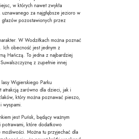
miejsc, w których nawet zwykła
a, uznawanego za najgłębsze jezioro w
e głazów pozostawionych przez
y charakter. W Wodziłkach można poznać
u. Ich obecność jest jednym z
ną Hańczą. To jedna z najbardziej
Suwalszczyznę z zupełnie innej
 lasy Wigierskiego Parku
trakcją zarówno dla dzieci, jak i
szlaków, który można poznawać pieszo,
 i wyspami.
unkiem jest Puńsk, będący ważnym
i i potrawami, które dodatkowo
e możliwości. Można tu przyjechać dla