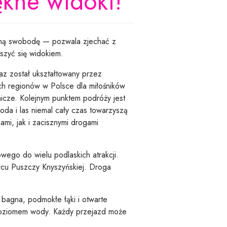
kne widoki!
gólną swobodę — pozwala zjechać z
eszyć się widokiem.
z został ukształtowany przez
zych regionów w Polsce dla miłośników
icze. Kolejnym punktem podróży jest
da i las niemal cały czas towarzyszą
mi, jak i zacisznymi drogami
wego do wielu podlaskich atrakcji.
rcu Puszczy Knyszyńskiej. Droga
bagna, podmokłe łąki i otwarte
i poziomem wody. Każdy przejazd może