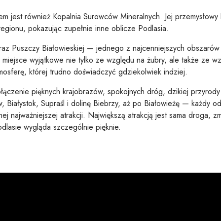
em jest również Kopalnia Surowców Mineralnych. Jej przemysłowy 
 regionu, pokazując zupełnie inne oblicze Podlasia.
raz Puszczy Białowieskiej — jednego z najcenniejszych obszarów 
ejsce wyjątkowe nie tylko ze względu na żubry, ale także ze w
osferę, której trudno doświadczyć gdziekolwiek indziej.
ączenie pięknych krajobrazów, spokojnych dróg, dzikiej przyrody
, Białystok, Supraśl i dolinę Biebrzy, aż po Białowieżę — każdy od
ej najważniejszej atrakcji. Największą atrakcją jest sama droga, zm
odlasie wygląda szczególnie pięknie.