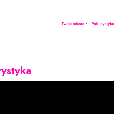
Twoje miasto
Publicystyk
rystyka