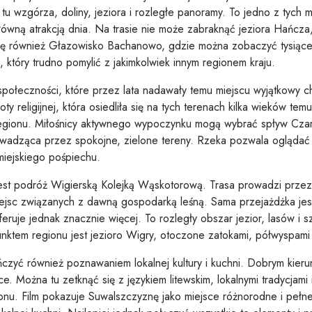
 tu wzgórza, doliny, jeziora i rozległe panoramy. To jedno z tych 
ówną atrakcją dnia. Na trasie nie może zabraknąć jeziora Hańcz
się również Głazowisko Bachanowo, gdzie można zobaczyć tysiąc
który trudno pomylić z jakimkolwiek innym regionem kraju.
 i społeczności, które przez lata nadawały temu miejscu wyjątkow
y religijnej, która osiedliła się na tych terenach kilka wieków tem
regionu. Miłośnicy aktywnego wypoczynku mogą wybrać spływ Czar
owadząca przez spokojne, zielone tereny. Rzeka pozwala oglądać 
miejskiego pośpiechu.
est podróż Wigierską Kolejką Wąskotorową. Trasa prowadzi przez
ejsc związanych z dawną gospodarką leśną. Sama przejażdżka jest a
eruje jednak znacznie więcej. To rozległy obszar jezior, lasów i 
unktem regionu jest jezioro Wigry, otoczone zatokami, półwyspami
zyć również poznawaniem lokalnej kultury i kuchni. Dobrym kier
ce. Można tu zetknąć się z językiem litewskim, lokalnymi tradycjam
ionu. Film pokazuje Suwalszczyznę jako miejsce różnorodne i pełn