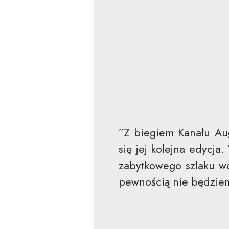
”Z biegiem Kanału Aug
się jej kolejna edycj
zabytkowego szlaku wo
pewnością nie będziem