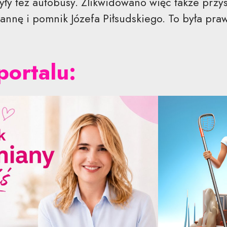
y tez autobusy. Zlikwidowano więc także przy
annę i pomnik Józefa Piłsudskiego. To była pra
portalu: