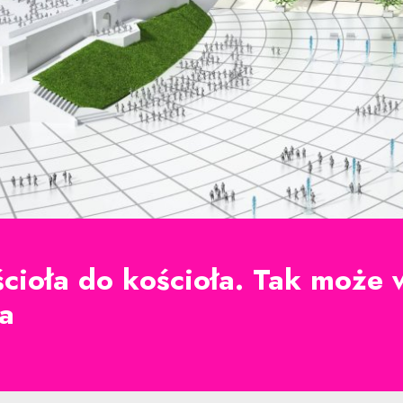
cioła do kościoła. Tak może
a