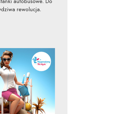
stanki autobusowe. Do
wdziwa rewolucja.