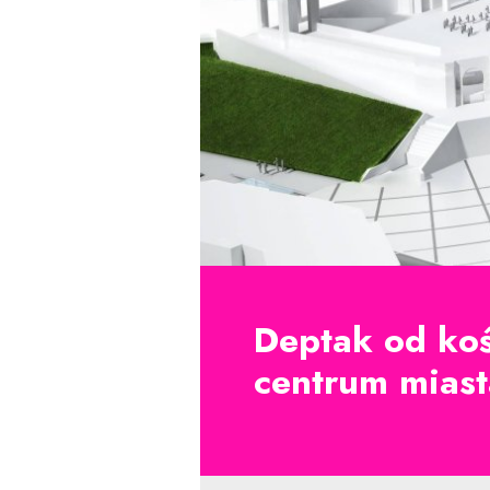
Deptak od koś
centrum miast