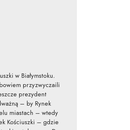
uszki w Białymstoku.
 bowiem przyzwyczaili
jeszcze prezydent
odważną – by Rynek
ielu miastach – wtedy
ek Kościuszki – gdzie