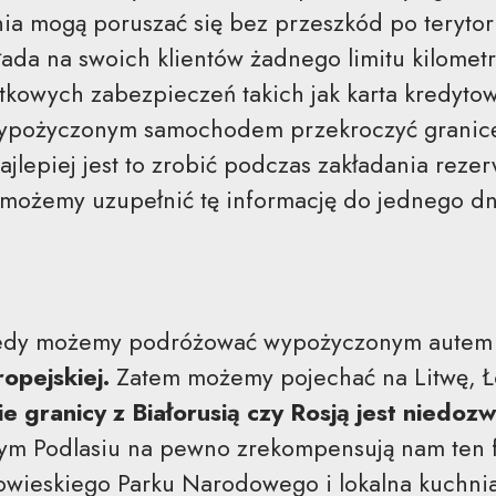
ia mogą poruszać się bez przeszkód po terytor
łada na swoich klientów żadnego limitu kilome
owych zabezpieczeń takich jak karta kredytowa 
ypożyczonym samochodem przekroczyć granicę 
jlepiej jest to zrobić podczas zakładania rezerw
 możemy uzupełnić tę informację do jednego d
edy możemy podróżować wypożyczonym autem j
ropejskiej.
Zatem możemy pojechać na Litwę, Ło
e granicy z Białorusią czy Rosją jest niedoz
ym Podlasiu na pewno zrekompensują nam ten 
łowieskiego Parku Narodowego i lokalna kuchnia 