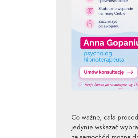
Co ważne, cała proced
jedynie wskazać wybran
za samochód można dok