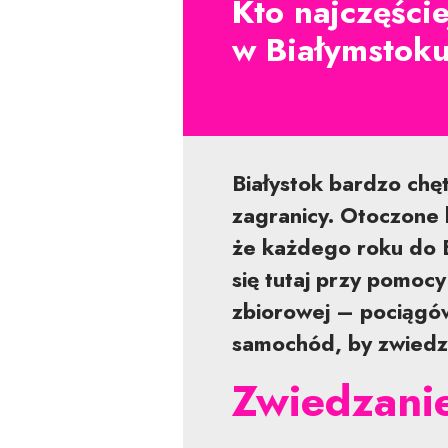
Kto najczęści
w Białymstoku
Białystok bardzo chęt
zagranicy. Otoczone l
że każdego roku do B
się tutaj przy pomoc
zbiorowej – pociągów
samochód, by zwiedzi
Zwiedzanie