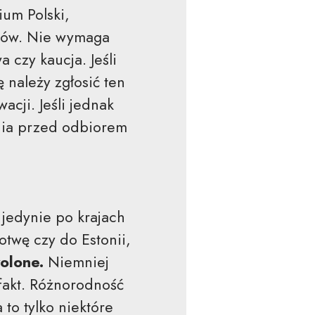
ium Polski,
trów. Nie wymaga
czy kaucja. Jeśli
należy zgłosić ten
acji. Jeśli jednak
nia przed odbiorem
edynie po krajach
twę czy do Estonii,
wolone.
Niemniej
fakt. Różnorodność
to tylko niektóre