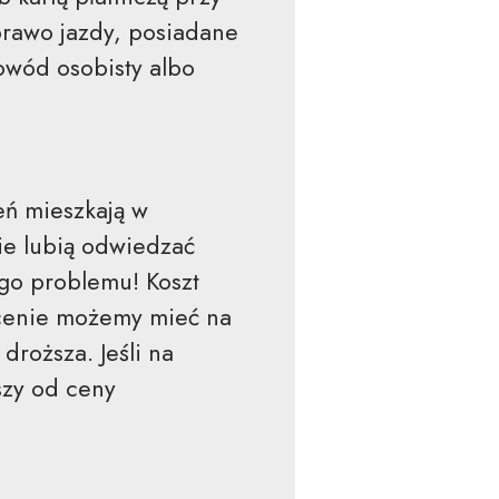
rawo jazdy, posiadane
owód osobisty albo
eń mieszkają w
nie lubią odwiedzać
go problemu! Koszt
 cenie możemy mieć na
droższa. Jeśli na
szy od ceny