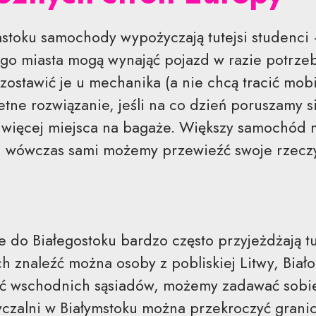
mstoku samochody wypożyczają tutejsi studenci –
o miasta mogą wynająć pojazd w razie potrzeby,
 zostawić je u mechanika (a nie chcą tracić mo
tne rozwiązanie, jeśli na co dzień poruszamy s
więcej miejsca na bagaże. Większy samochód 
– wówczas sami możemy przewieźć swoje rzecz
e do Białegostoku bardzo często przyjeżdżają tu
 znaleźć można osoby z pobliskiej Litwy, Białoru
ić wschodnich sąsiadów, możemy zadawać sobie
alni w Białymstoku można przekroczyć granicę