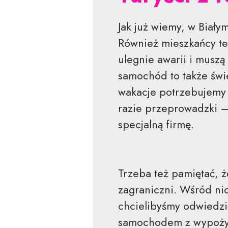
Jak już wiemy, w Biały
Również mieszkańcy teg
ulegnie awarii i muszą
samochód to także świe
wakacje potrzebujemy 
razie przeprowadzki 
specjalną firmę.
Trzeba też pamiętać, ż
zagraniczni. Wśród nich
chcielibyśmy odwiedz
samochodem z wypożycz