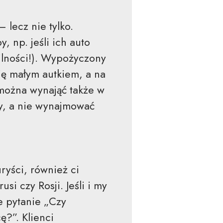
 lecz nie tylko.
 np. jeśli ich auto
bilności!). Wypożyczony
ię małym autkiem, a na
można wynająć także w
y, a nie wynajmować
ryści, również ci
si czy Rosji. Jeśli i my
 pytanie „Czy
?”. Klienci