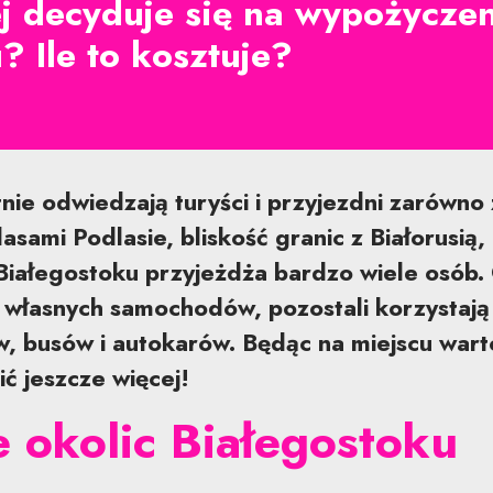
ej decyduje się na wypożycz
? Ile to kosztuje?
nie odwiedzają turyści i przyjezdni zarówno z 
asami Podlasie, bliskość granic z Białorusią, 
iałegostoku przyjeżdża bardzo wiele osób. 
y własnych samochodów, pozostali korzystają
, busów i autokarów. Będąc na miejscu war
ć jeszcze więcej!
 okolic Białegostoku