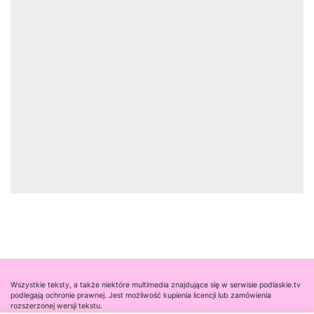
Wszystkie teksty, a także niektóre multimedia znajdujące się w serwisie podlaskie.tv
podlegają ochronie prawnej. Jest możliwość kupienia licencji lub zamówienia
rozszerzonej wersji tekstu.