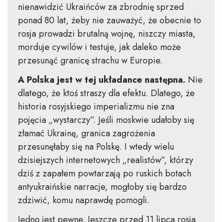
nienawidzić Ukraińców za zbrodnię sprzed
ponad 80 lat, żeby nie zauważyć, że obecnie to
rosja prowadzi brutalną wojnę, niszczy miasta,
morduje cywilów i testuje, jak daleko może
przesunąć granicę strachu w Europie.
A Polska jest w tej układance następna.
Nie
dlatego, że ktoś straszy dla efektu. Dlatego, że
historia rosyjskiego imperializmu nie zna
pojęcia „wystarczy”. Jeśli moskwie udałoby się
złamać Ukrainę, granica zagrożenia
przesunęłaby się na Polskę. I wtedy wielu
dzisiejszych internetowych „realistów”, którzy
dziś z zapałem powtarzają po ruskich botach
antyukraińskie narracje, mogłoby się bardzo
zdziwić, komu naprawdę pomogli.
Jedno jest pewne. Jeszcze przed 11 lipca rosja