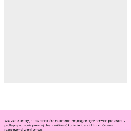
Wszystkie teksty, a także niektóre multimedia znajdujące się w serwisie podlaskie.tv
podlegają ochronie prawnej. Jest możliwość kupienia licencji lub zamówienia
rozszerzonej wersji tekstu.