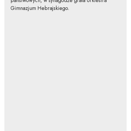
państwowych, w synagodze grała orkiestra
Gimnazjum Hebrajskiego.