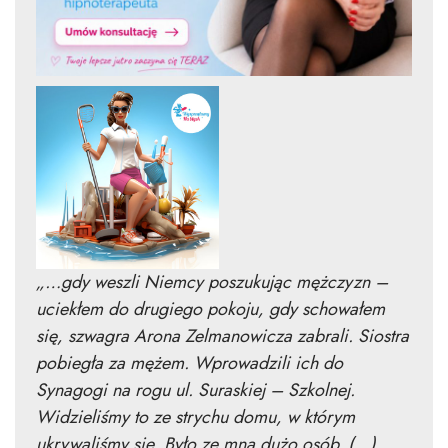
„…gdy weszli Niemcy poszukując mężczyzn –
uciekłem do drugiego pokoju, gdy schowałem
się, szwagra Arona Zelmanowicza zabrali. Siostra
pobiegła za mężem. Wprowadzili ich do
Synagogi na rogu ul. Suraskiej – Szkolnej.
Widzieliśmy to ze strychu domu, w którym
ukrywaliśmy się. Było ze mną dużo osób. (…)