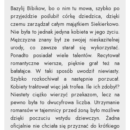
Bazylij Bibikow, bo o nim tu mowa, szybko po
przyjeździe poślubił córkę dziedzica, dzięki
czemu zarządzał całym majątkiem Siekierkowo.
Nie była to jednak jedyna kobieta w jego życiu.
Mężczyzna znany był ze swojej nieskazitelnej
urody, co zawsze starał się wykorzystać.
Ponadto posiadał wiele talentów. Recytował
romantyczne wiersze, pięknie grał też na
bałałajce. W taki sposób uwodził niewiasty.
Szybko rozkochiwał a następnie porzucał.
Kobiety traktował więc jak trofea. Ile ich zdobył?
Niestety ciężko wierzyć przekazom, lecz na
pewno była to dwucyfrowa liczba. Utrzymanie
romansów w tajemnicy przed żoną było możliwe
dzięki poczuciu wstydu dziewczyn. Żadna
oficjalnie nie chciała się przyznać do krótkiego