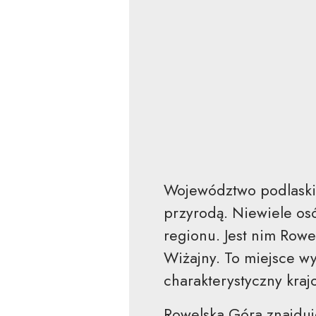
Województwo podlaskie 
przyrodą. Niewiele osó
regionu. Jest nim Row
Wiżajny. To miejsce wy
charakterystyczny kraj
Rowelska Góra znajduj