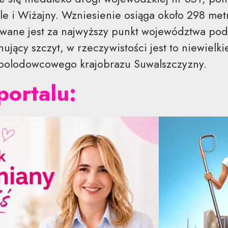
e i Wiżajny. Wzniesienie osiąga około 298 m
nawane jest za najwyższy punkt województwa po
ący szczyt, w rzeczywistości jest to niewielki
 polodowcowego krajobrazu Suwalszczyzny.
portalu: