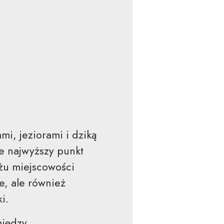
mi, jeziorami i dziką
że najwyższy punkt
iżu miejscowości
e, ale również
i.
między