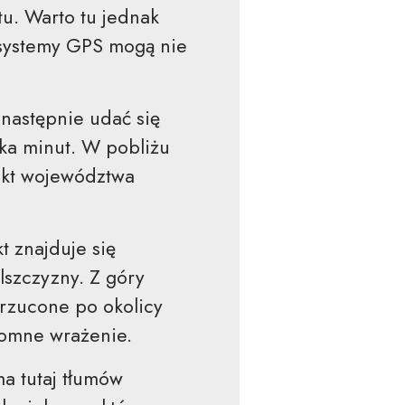
tu. Warto tu jednak
 systemy GPS mogą nie
następnie udać się
ka minut. W pobliżu
nkt województwa
t znajduje się
lszczyzny. Z góry
zrzucone po okolicy
romne wrażenie.
ma tutaj tłumów