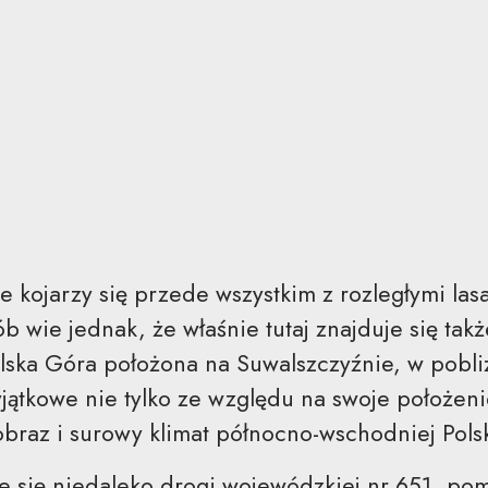
kojarzy się przede wszystkim z rozległymi lasa
b wie jednak, że właśnie tutaj znajduje się tak
elska Góra położona na Suwalszczyźnie, w pobl
jątkowe nie tylko ze względu na swoje położeni
obraz i surowy klimat północno-wschodniej Polsk
e się niedaleko drogi wojewódzkiej nr 651, po