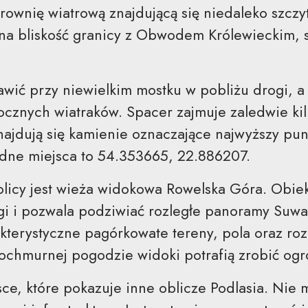
trownię wiatrową znajdującą się niedaleko szczy
na bliskość granicy z Obwodem Królewieckim,
ić przy niewielkim mostku w pobliżu drogi, a 
ocznych wiatraków. Spacer zajmuje zaledwie kil
najdują się kamienie oznaczające najwyższy pu
dne miejsca to 54.353665, 22.886207.
licy jest wieża widokowa Rowelska Góra. Obiek
gi i pozwala podziwiać rozległe panoramy Suwa
kterystyczne pagórkowate tereny, pola oraz ro
pochmurnej pogodzie widoki potrafią zrobić og
ce, które pokazuje inne oblicze Podlasia. Nie 