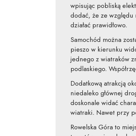
wpisując pobliską elek
dodać, że ze względu 
działać prawidłowo.
Samochód można zostaw
pieszo w kierunku wid
jednego z wiatraków z
podlaskiego. Współrzę
Dodatkową atrakcją oko
niedaleko głównej dro
doskonale widać chara
wiatraki. Nawet przy 
Rowelska Góra to miejs