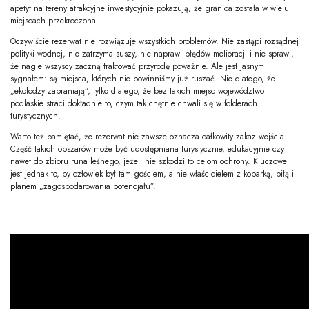
apetyt na tereny atrakcyjne inwestycyjnie pokazują, że granica została w wielu
miejscach przekroczona.
Oczywiście rezerwat nie rozwiązuje wszystkich problemów. Nie zastąpi rozsądnej
polityki wodnej, nie zatrzyma suszy, nie naprawi błędów melioracji i nie sprawi,
że nagle wszyscy zaczną traktować przyrodę poważnie. Ale jest jasnym
sygnałem: są miejsca, których nie powinniśmy już ruszać. Nie dlatego, że
„ekolodzy zabraniają”, tylko dlatego, że bez takich miejsc województwo
podlaskie straci dokładnie to, czym tak chętnie chwali się w folderach
turystycznych.
Warto też pamiętać, że rezerwat nie zawsze oznacza całkowity zakaz wejścia.
Część takich obszarów może być udostępniana turystycznie, edukacyjnie czy
nawet do zbioru runa leśnego, jeżeli nie szkodzi to celom ochrony. Kluczowe
jest jednak to, by człowiek był tam gościem, a nie właścicielem z koparką, piłą i
planem „zagospodarowania potencjału”.