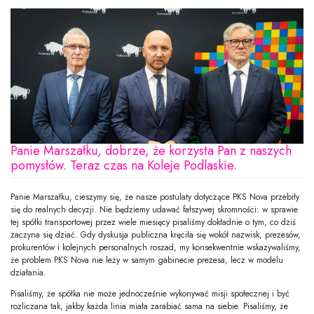
Panie Marszałku, dobrze, że korzysta Pan z naszych
pomysłów. Teraz czas na Koleje Podlaskie.
Panie Marszałku, cieszymy się, że nasze postulaty dotyczące PKS Nova przebiły
się do realnych decyzji. Nie będziemy udawać fałszywej skromności: w sprawie
tej spółki transportowej przez wiele miesięcy pisaliśmy dokładnie o tym, co dziś
zaczyna się dziać. Gdy dyskusja publiczna kręciła się wokół nazwisk, prezesów,
prokurentów i kolejnych personalnych roszad, my konsekwentnie wskazywaliśmy,
że problem PKS Nova nie leży w samym gabinecie prezesa, lecz w modelu
działania.
Pisaliśmy, że spółka nie może jednocześnie wykonywać misji społecznej i być
rozliczana tak, jakby każda linia miała zarabiać sama na siebie. Pisaliśmy, że