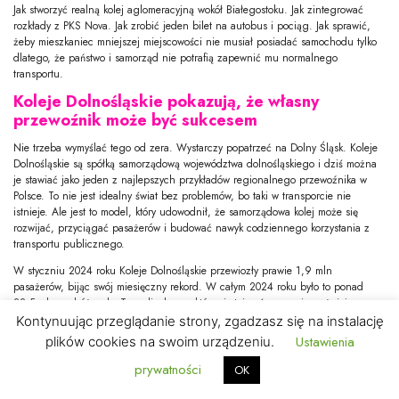
Jak stworzyć realną kolej aglomeracyjną wokół Białegostoku. Jak zintegrować
rozkłady z PKS Nova. Jak zrobić jeden bilet na autobus i pociąg. Jak sprawić,
żeby mieszkaniec mniejszej miejscowości nie musiał posiadać samochodu tylko
dlatego, że państwo i samorząd nie potrafią zapewnić mu normalnego
transportu.
Koleje Dolnośląskie pokazują, że własny
przewoźnik może być sukcesem
Nie trzeba wymyślać tego od zera. Wystarczy popatrzeć na Dolny Śląsk. Koleje
Dolnośląskie są spółką samorządową województwa dolnośląskiego i dziś można
je stawiać jako jeden z najlepszych przykładów regionalnego przewoźnika w
Polsce. To nie jest idealny świat bez problemów, bo taki w transporcie nie
istnieje. Ale jest to model, który udowodnił, że samorządowa kolej może się
rozwijać, przyciągać pasażerów i budować nawyk codziennego korzystania z
transportu publicznego.
W styczniu 2024 roku Koleje Dolnośląskie przewiozły prawie 1,9 mln
pasażerów, bijąc swój miesięczny rekord. W całym 2024 roku było to ponad
22,5 mln podróżnych. To są liczby, za którymi stoi coś znacznie ważniejszego
niż statystyka: zaufanie. Ludzie zaczęli traktować kolej jako normalny środek
Kontynuując przeglądanie strony, zgadzasz się na instalację
codziennego transportu. Nie jako awaryjną alternatywę. Nie jako romantyczną
Ustawienia
plików cookies na swoim urządzeniu.
wycieczkę raz na rok. Jako realny wybór.
prywatności
OK
Podlasie też może pójść tą drogą. Oczywiście nie skopiujemy Dolnego Śląska
jeden do jednego. Mamy inną gęstość zaludnienia, inne odległości, inną sieć