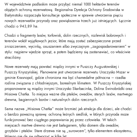
W województwie podlaskim może przybyć niemal 1000 hektarów terenów
objętych ochroną rezerwatową. Regionalna Dyrekcja Ochrony Środowiska w
Białymstoku rozpoczęła konsultacje społeczne w sprawie utworzenia pięciu
nowych rezerwatów przyrody oraz powiększenia trzech już istniejących. Łącznie
chodzi o 943,89 ha.
Chodzi o fragmenty lasów, torfowisk, dolin rzecznych, rozlewisk bobrowych i
terenów wokół wyjątkowych jezior, które mają zostać zabezpieczone przed
zniszczeniem, wycinką, osuszaniem albo zwyczajnym „zagospodarowaniem” w
stylu: najpierw wjedzie sprzęt, a potem będziemy się zastanawiać, co właściwie
straciliśmy.
Nowe rezerwaty mają powstać między innymi w Puszczy Augustowskiej i
Puszczy Knyszyńskiej. Planowane jest utworzenie rezerwatu Uroczysko Mszar w
gminie Krasnopol, gdzie chroniona ma być chamedafne północna – rzadka
roślina związana z chłodniejszym, borealnym klimatem. W Puszczy Knyszyńskiej
proponowane są między innymi Uroczysko Skarbacinka, Dolina Świnobródki oraz
Misiowa Chatka. To miejsca ważne dla ptaków, owadów, starych lasów, martwego
drewna, bagiennych borów i naturalnych dolin rzecznych.
Sama nazwa „Misiowa Chatka” może brzmieć jak atrakcja dla dzieci, ale chodzi
o bardzo poważną sprawę: ochronę leśnych siedlisk, w których przyroda może
funkcjonować bez ciągłego poprawiania jej przez człowieka. W takich
miejscach martwe drewno nie jest bałaganem, tylko domem dla owadów,
grzybów i ptaków. Stare drzewa nie są „surowcem”, tylko elementem ekosystemu,
którego nie da się odtworzyć w kilka lat.