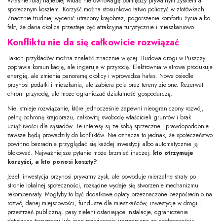
Właśnie tutaj najlepiej widać nierównowagę pomiędzy prywatnym zyskiem a
społecznym kosztem. Korzyść można stosunkowo łatwo policzyć w złotówkach.
Znacznie trudniej wycenić utracony krajobraz, pogorszenie komfortu życia albo
fakt, że dana okolica przestaje być atrakcyjna turystycznie i mieszkaniowo.
Konfliktu nie da się całkowicie rozwiązać
Takich przykładów można znaleźć znacznie więcej. Budowa drogi w Puszczy
poprawia komunikację, ale ingeruje w przyrodę. Elektrownia wiatrowa produkuje
energię, ale zmienia panoramę okolicy i wprowadza hałas. Nowe osiedle
przynosi podatki i mieszkania, ale zabiera pola oraz tereny zielone. Rezerwat
chroni przyrodę, ale może ograniczać działalność gospodarczą.
Nie istnieje rozwiązanie, które jednocześnie zapewni nieograniczony rozwój,
pełną ochronę krajobrazu, całkowitą swobodę właścicieli gruntów i brak
uciążliwości dla sąsiadów. Te interesy są ze sobą sprzeczne i prawdopodobnie
zawsze będą prowadziły do konfliktów. Nie oznacza to jednak, że społeczeństwo
powinno bezradnie przyglądać się każdej inwestycji albo automatycznie ją
blokować. Najważniejsze pytanie może brzmieć inaczej:
kto otrzymuje
korzyści, a kto ponosi koszty?
Jeżeli inwestycja przynosi prywatny zysk, ale powoduje mierzalne straty po
stronie lokalnej społeczności, rozsądne wydaje się stworzenie mechanizmu
rekompensaty. Mogłyby to być dodatkowe opłaty przeznaczone bezpośrednio na
rozwój danej miejscowości, fundusze dla mieszkańców, inwestycje w drogi i
przestrzeń publiczną, pasy zieleni osłaniające instalacje, ograniczenia
dotyczące transportu lub inne rozwiązania uzgodnione ze społecznością.