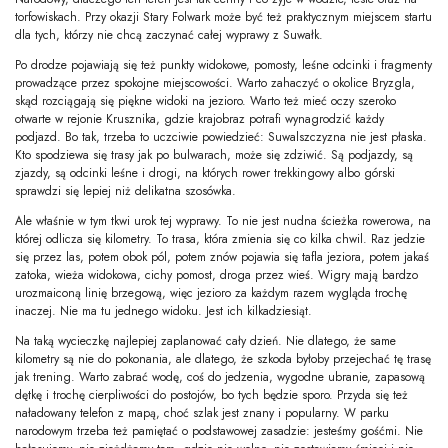
torfowiskach. Przy okazji Stary Folwark może być też praktycznym miejscem startu
dla tych, którzy nie chcą zaczynać całej wyprawy z Suwałk.
Po drodze pojawiają się też punkty widokowe, pomosty, leśne odcinki i fragmenty
prowadzące przez spokojne miejscowości. Warto zahaczyć o okolice Bryzgla,
skąd rozciągają się piękne widoki na jezioro. Warto też mieć oczy szeroko
otwarte w rejonie Krusznika, gdzie krajobraz potrafi wynagrodzić każdy
podjazd. Bo tak, trzeba to uczciwie powiedzieć: Suwalszczyzna nie jest płaska.
Kto spodziewa się trasy jak po bulwarach, może się zdziwić. Są podjazdy, są
zjazdy, są odcinki leśne i drogi, na których rower trekkingowy albo górski
sprawdzi się lepiej niż delikatna szosówka.
Ale właśnie w tym tkwi urok tej wyprawy. To nie jest nudna ścieżka rowerowa, na
której odlicza się kilometry. To trasa, która zmienia się co kilka chwil. Raz jedzie
się przez las, potem obok pól, potem znów pojawia się tafla jeziora, potem jakaś
zatoka, wieża widokowa, cichy pomost, droga przez wieś. Wigry mają bardzo
urozmaiconą linię brzegową, więc jezioro za każdym razem wygląda trochę
inaczej. Nie ma tu jednego widoku. Jest ich kilkadziesiąt.
Na taką wycieczkę najlepiej zaplanować cały dzień. Nie dlatego, że same
kilometry są nie do pokonania, ale dlatego, że szkoda byłoby przejechać tę trasę
jak trening. Warto zabrać wodę, coś do jedzenia, wygodne ubranie, zapasową
dętkę i trochę cierpliwości do postojów, bo tych będzie sporo. Przyda się też
naładowany telefon z mapą, choć szlak jest znany i popularny. W parku
narodowym trzeba też pamiętać o podstawowej zasadzie: jesteśmy gośćmi. Nie