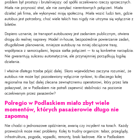
problem był prostszy i brutalniejszy: od spółki oczekiwano rzeczy sprzecznych.
Miała nie przynosić strat, ale nie zamykać nierentownych połączeń. Miała
działać jak firma, ale wykonywać misję społeczną. Miała wozić ludzi tam, gdzie
autobus jest potrzebny, choć wiele takich tras nigdy nie utrzyma się wyłącznie z
biletów.
Dopiero uznanie, że transport autobusowy jest zadaniem publicznym, otwiera
drogę do realnej naprawy. Model in-house, bezpośrednie powierzanie zadań,
długofalowe planowanie, mniejsze autobusy na mniej obciążone trasy,
współpraca z samorządami, lepsza siatka połączeń — to są konkretne narzędzia.
Nie gwarantują sukcesu automatycznie, ale przynajmniej porządkują logikę
działania.
I właśnie dlatego trzeba pójść dalej. Skoro województwo zaczyna rozumieć, że
autobus nie może być pozostawiony wyłącznie rynkowi, to dlaczego kolej
regionalna ma być dalej zlecana zewnętrznemu operatorowi, który przez lata
pokazywał, że w Podlaskiem nie potrafi zapewnić stabilności na poziomie
oczekiwanym przez pasażerów?
Polregio w Podlaskiem miało zbyt wiele
momentów, których pasażerowie długo nie
zapomną
Nie chodzi o jednorazowe opóźnienie, awarię czy incydent na torach. Każdy
przewoźnik może mieć problemy. Kolej to trudny organizm: tabor, przeglądy,
infrastruktura, pogoda, wypadki, remonty, braki kadrowe. Ale w Podlaskiem