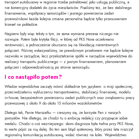
transport autobusowy w regionie trzeba potraktować jako usługę publiczną, a
nie komercyjny dodatek do życia mieszkańców. Pisaliśmy też, że bez stabilnego
finansowania, współpracy samorządów i jasnego powierzenia zadań
przewoźnikowi każda kolejna zmiana personalna będzie tylko przesuwaniem
krzeseł na pokładzie.
Najpierw były więc teksty o tym, że sama wymiana prezesa niczego nie
rozwiąże. Potem była krytyka fikcji, w której od PKS Nova oczekiwano
rentowności, a jednocześnie oburzano się na likwidację nierentownych
połączeń. Później wskazywaliśmy, że prawdziwym przełomem nie będzie kolejne
nazwisko w zarządzie, lecz przekształcenie spółki w narzędzie województwa do
realizacji transportu publicznego — z jasnym finansowaniem, planowaniem
połączeń i odpowiedzialnością po stronie samorządu.
I co nastąpiło potem?
Władze województwa zaczęły mówić dokładnie tym językiem: o misji społecznej,
przeciwdziałaniu wykluczeniu transportowemu, stabilizacji finansowej, modelu
in-house, bezpośrednim powierzaniu zadań publicznych oraz zwiększeniu pracy
przewozowej z około 9 do około 15 milionów wozokilometrów.
Dlatego tak, Panie Marszałku — cieszymy się, że korzysta Pan z naszych
pomysłów. Nie dlatego, że chodzi tu o ambicję redakcji czy przypięcie sobie
medalu. Chodzi o coś ważniejszego: skoro diagnoza była trafna przy PKS Nova,
to warto pójść za nią dalej. Bo ten sam błąd systemowy, który przez lata niszczył
regionalną komunikację autobusową, widać również na kolei. Województwo