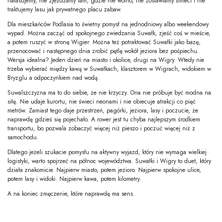
hałasujemy, nie zjeżdżamy tam, gdzie nie wolno, nie zostawiamy śmieci i nie
traktujemy lasu jak prywatnego placu zabaw.
Dla mieszkańców Podlasia to świetny pomysł na jednodniowy albo weekendowy
wypad. Można zacząć od spokojnego zwiedzania Suwałk, zjeść coś w mieście,
a potem ruszyć w stronę Wigier. Można też potraktować Suwałki jako bazę,
przenocować i następnego dnia zrobić pętlę wokół jeziora bez pośpiechu.
Wersja idealna? Jeden dzień na miasto i okolice, drugi na Wigry. Wtedy nie
trzeba wybierać między kawą w Suwałkach, klasztorem w Wigrach, widokiem w
Bryzglu a odpoczynkiem nad wodą.
Suwalszczyzna ma to do siebie, że nie krzyczy. Ona nie próbuje być modna na
siłę. Nie udaje kurortu, nie świeci neonami i nie obiecuje atrakcji co pięć
metrów. Zamiast tego daje przestrzeń, pagórki, jeziora, lasy i poczucie, że
naprawdę gdzieś się pojechało. A rower jest tu chyba najlepszym środkiem
transportu, bo pozwala zobaczyć więcej niż pieszo i poczuć więcej niż z
samochodu.
Dlatego jeżeli szukacie pomysłu na aktywny wyjazd, który nie wymaga wielkiej
logistyki, warto spojrzeć na północ województwa. Suwałki i Wigry to duet, który
działa znakomicie. Najpierw miasto, potem jezioro. Najpierw spokojne ulice,
potem lasy i widoki. Najpierw kawa, potem kilometry.
A na koniec zmęczenie, które naprawdę ma sens.