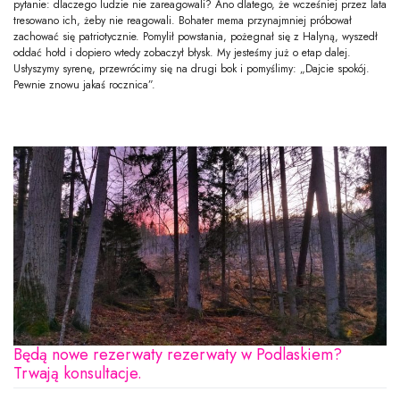
pytanie: dlaczego ludzie nie zareagowali? Ano dlatego, że wcześniej przez lata
tresowano ich, żeby nie reagowali. Bohater mema przynajmniej próbował
zachować się patriotycznie. Pomylił powstania, pożegnał się z Halyną, wyszedł
oddać hołd i dopiero wtedy zobaczył błysk. My jesteśmy już o etap dalej.
Usłyszymy syrenę, przewrócimy się na drugi bok i pomyślimy: „Dajcie spokój.
Pewnie znowu jakaś rocznica”.
Będą nowe rezerwaty rezerwaty w Podlaskiem?
Trwają konsultacje.