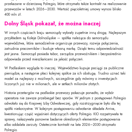
przekazane w dzierżawę Polregio, które otrzymało także kontrakt na realizowanie
przewozów w latach 2026–2030. Wartość pięcioletniej umowy wynosi blisko
400 mln zł.
Dolny Śląsk pokazał, że można inaczej
W innych częściach kraju samorządy wybrały zupełnie inną drogę. Najlepszym
przykładem są Koleje Dolnośląskie — spółka należąca do samorządu
województwa, która samodzielnie organizuje przewozy, rozwija połączenia,
zatrudnia pracowników i buduje własną markę. Dzięki temu odpowiedzialność
jest jasna. Samorząd posiada tabor, zarządza przewoźnikiem i bezpośrednio
odpowiada przed mieszkańcami za jakość połączeń.
W Podlaskiem wygląda to inaczej. Województwo kupuje pociągi za publiczne
pieniądze, a następnie płaci kolejnej spółce za ich obsługę. Trudno uznać taki
model za najlepszy z możliwych, szczególnie gdy mówimy o inwestycjach
liczonych już nie w milionach, ale w setkach milionów złotych.
Historia przetargów na podlaskie przewozy pokazuje ponadto, że wybór
operatora nie zawsze przebiegał bez sporów. W jednym z postępowań Polregio
odwołało się do Krajowej Izby Odwoławczej, gdy rozstrzygnięcie było dla tej
spółki niekorzystne. W kolejnym postępowaniu odwołanie składała Arriva,
kwestionując część wyjaśnień dotyczących oferty Polregio. KIO rozpatrywała te
sprawy, nakazywała ponowne badanie określonych elementów postępowania
albo oddalała zarzuty. Ostatecznie kontrakt na lata 2026–2030 otrzymało
Polregio.