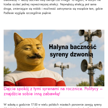
Białowieżę — każdy odcinek trasy oferuje coś innego. To region, w którym nie
trzeba szukać jednej najważniejszej atrakcji. Największą atrakcją jest sama
droga, zmieniające się widoki i możliwość zatrzymania się wszędzie tam, gdzie
Podlasie wygląda szczególnie pięknie.
Dajcie spokój z tymi syrenami na rocznice. Politycy –
znajdźcie sobie inną zabawkę!
W sobotę o godzinie 17.00 w wielu polskich miastach ponownie zawyją syreny.