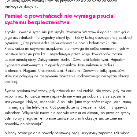
„W środę syreny zostaną użyte do przypomnienia o odbiorze odpadów
wielkogabarytowych”.
Pamięć o powstańcach nie wymaga psucia
systemu bezpieczeństwa
Krytyka używania syren nie jest krytyką Powstania Warszawskiego ani pamięci o
jego uczestnikach. To wygodny chwyt tych, którzy każdą dyskusję chcą zamknąć
pytaniem: „Czy przeszkadza panu oddawanie hołdu bohaterom?”. Nie.
Przeszkadza mi używanie urządzenia alarmowego do celów ceremonialnych w
państwie leżącym przy kraju napadniętym przez Rosję. Powstańców można
uczcić minutą ciszy. Zatrzymaniem ruchu. Dzwonami kościelnymi. Hejnałem.
Sygnałem emitowanym z miejskich głośników. Komunikatem w radiu i
telefonach. Flagami. Uroczystościami. Światłami. Dosłownie setką sposobów,
które nie polegają na rozmywaniu znaczenia podstawowego narzędzia obrony
cywilnej.
Syrena powinna wyć wtedy, gdy człowiek ma coś zrobić. Nie wtedy, gdy ma coś
wspominać. To rozróżnienie naprawdę nie wymaga doktoratu z zarządzania
kryzysowego. Halyna, baczność. Albo i nie. Jutro więc znów zawyje. Jedni staną.
Inni nagrają film telefonem. Ktoś pomyśli, że są ćwiczenia. Ktoś inny sprawdzi
kalendarz. Większość nawet nie oderwie wzroku od ekranu, bo przecież syreny
ostatnio wyją regularnie i prawie zawsze po chwili okazuje się, że „nie ma
powodów do niepokoju”.
A kiedy pewnego dnia powody naprawdę będą, usłyszymy zapewne zdziwione