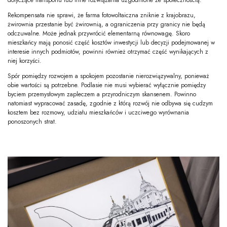
Rekompensata nie sprawi, że farma fotowoltaiczna zniknie z krajobrazu,
żwirownia przestanie być żwirownią, a ograniczenia przy granicy nie będą
odczuwalne. Może jednak przywrócić elementarną równowagę. Skoro
mieszkańcy mają ponosić część kosztów inwestycji lub decyzji podejmowanej w
interesie innych podmiotów, powinni również otrzymać część wynikających z
niej korzyści.
Spór pomiędzy rozwojem a spokojem pozostanie nierozwiązywalny, ponieważ
obie wartości są potrzebne. Podlasie nie musi wybierać wyłącznie pomiędzy
byciem przemysłowym zapleczem a przyrodniczym skansenem. Powinno
natomiast wypracować zasadę, zgodnie z którą rozwój nie odbywa się cudzym
kosztem bez rozmowy, udziału mieszkańców i uczciwego wyrównania
ponoszonych strat.