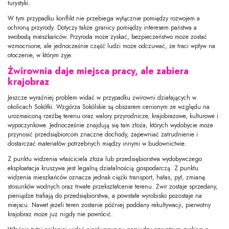
turystyki.
W tym przypadku konflikt nie przebiega wyłącznie pomiędzy rozwojem a
ochroną przyrody. Dotyczy także granicy pomiędzy interesem państwa a
swobodą mieszkańców. Przyroda może zyskać, bezpieczeństwo może zostać
wzmocnione, ale jednocześnie część ludzi może odczuwać, że traci wpływ na
otoczenie, w którym żyje.
Żwirownia daje miejsca pracy, ale zabiera
krajobraz
Jeszcze wyraźniej problem widać w przypadku żwirowni działających w
okolicach Sokółki. Wzgórza Sokólskie są obszarem cenionym ze względu na
urozmaiconą rzeźbę terenu oraz walory przyrodnicze, krajobrazowe, kulturowe i
wypoczynkowe. Jednocześnie znajdują się tam złoża, których wydobycie może
przynosić przedsiębiorcom znaczne dochody, zapewniać zatrudnienie i
dostarczać materiałów potrzebnych między innymi w budownictwie.
Z punktu widzenia właściciela złoża lub przedsiębiorstwa wydobywczego
eksploatacja kruszywa jest legalną działalnością gospodarczą. Z punktu
widzenia mieszkańców oznacza jednak ciężki transport, hałas, pył, zmianę
stosunków wodnych oraz trwałe przekształcenie terenu. Żwir zostaje sprzedany,
pieniądze trafiają do przedsiębiorstwa, a powstałe wyrobisko pozostaje na
miejscu. Nawet jeżeli teren zostanie później poddany rekultywacji, pierwotny
krajobraz może już nigdy nie powrócić.