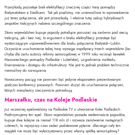
Przeszkodą pozostaje brak elektryfikacji znacznej części trasy pomiędzy
Białymstokiem a Siedlcami. Tak jak pisaliśmy, nie uniemożliwia to wprowadzenia
już teraz połączenia, ale jest przeszkodą. I właśnie tutaj zakup hybrydowych
zespołów trakcyjnych nabiera szczególnego znaczenia.
Skoro województwo kupuje pojazdy potrafiące poruszać się zarówno pod siecią
trakcyjną, jak i bez niej, to argument o braku elektryfikacji przestaje być
wystarczającym usprawiedliwieniem dla braku połączenia Białystok–Lublin.
Oczywiście uruchomienie takiej trasy wymaga współpracy trzech województw (bo
chyba dla żartu autorzy reformy samorządowej w 1999 roku wcisnęli kawałek
Mazowieckiego pomiędzy Podlaskie i Lubelskie), uzgodnienia rozkładu,
finansowania i dostępu do infrastruktury. Nie jest to jednak problem technicznie
niemożliwy do rozwiązania.
Nowoczesny pociąg nie powinien być jedynie eksponatem prezentowanym
podczas konferencji prasowych. Powinien służyć do uruchamiania połączeń,
których mieszkańcy rzeczywiście potrzebują.
Marszałku, czas na Koleje Podlaskie
Już wcześniej apelowaliśmy na Podlaskie.TV o utworzenie Kolei Podlaskich.
Podtrzymujemy ten apel. Skoro województwo posiada siedemnaście pojazdów,
kupuje dwa kolejne za niemal 118 mln zł i rozważa zamówienie następnych
czterech, to najwyższy czas zadać podstawowe pytanie: dlaczego cały ten
majątek nie może być wykorzystywany przez własną spółkę samorządową?