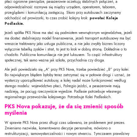
płaci ogromne pieniądze, pasażerowie oczekują stabilnych połączeń, a
odpowiedzialność rozmywa się między urzędem, operatorem, taborem,
przeglądami i komunikacją zastępczą. Skoro przy autobusach zaczynamy
odchodzić od prowizorki, to czas zrobić kolejny krok:
powołać Koleje
Podlaskie.
Jeżeli spółka PKS Nova ma stać się podmiotem wewnętrznym województwa, jeżeli
ma dostać stabilniejszy model finansowania, jeżeli transport autobusowy ma być
wreszcie traktowany jako usługa publiczna, a nie jako zwykły biznes liczony
wyłącznie tabelką zysków i strat, to jest to krok w dobrą stronę. Dokładnie o to
chodziło. Publiczna komunikacja nie jest luksusem. To część infrastruktury
społecznej, tak samo ważna jak szkoła, przychodnia czy droga.
Ale jeśli powiedziało się „A” przy PKS Nova, trzeba powiedzieć „B” przy kolei.
Bo największym błędem byłoby teraz zatrzymać się w połowie drogi i uznać, że
wystarczy uporządkować autobusy, a kolej nadal może funkcjonować według
starego modelu: województwo płaci, Polregio jeździ, a pasażerowie mają
nadzieję, że pociąg rzeczywiście wyjedzie. Podlasie potrzebuje własnego
regionalnego przewoźnika kolejowego. Potrzebuje Kolei Podlaskich.
PKS Nova pokazuje, że da się zmienić sposób
myślenia
W sprawie PKS Nova przez długi czas udawano, że problemem jest prezes.
Zmieniano nazwiska, komentowano decyzje personalne, mówiono o
restrukturyzacji, samowystarczalności i nowym otwarciu. Tymczasem prawdziwy