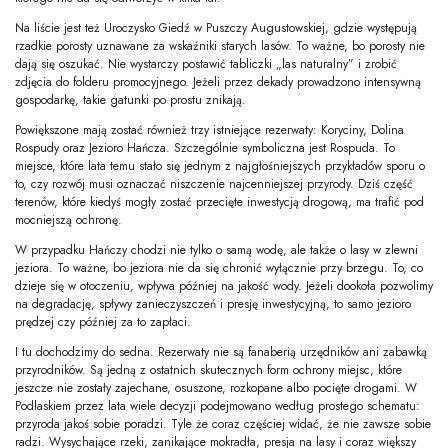
Na liście jest też Uroczysko Giedź w Puszczy Augustowskiej, gdzie występują
rzadkie porosty uznawane za wskaźniki starych lasów. To ważne, bo porosty nie
dają się oszukać. Nie wystarczy postawić tabliczki „las naturalny” i zrobić
zdjęcia do folderu promocyjnego. Jeżeli przez dekady prowadzono intensywną
gospodarkę, takie gatunki po prostu znikają.
Powiększone mają zostać również trzy istniejące rezerwaty: Koryciny, Dolina
Rospudy oraz Jezioro Hańcza. Szczególnie symboliczna jest Rospuda. To
miejsce, które lata temu stało się jednym z najgłośniejszych przykładów sporu o
to, czy rozwój musi oznaczać niszczenie najcenniejszej przyrody. Dziś część
terenów, które kiedyś mogły zostać przecięte inwestycją drogową, ma trafić pod
mocniejszą ochronę.
W przypadku Hańczy chodzi nie tylko o samą wodę, ale także o lasy w zlewni
jeziora. To ważne, bo jeziora nie da się chronić wyłącznie przy brzegu. To, co
dzieje się w otoczeniu, wpływa później na jakość wody. Jeżeli dookoła pozwolimy
na degradację, spływy zanieczyszczeń i presję inwestycyjną, to samo jezioro
prędzej czy później za to zapłaci.
I tu dochodzimy do sedna. Rezerwaty nie są fanaberią urzędników ani zabawką
przyrodników. Są jedną z ostatnich skutecznych form ochrony miejsc, które
jeszcze nie zostały zajechane, osuszone, rozkopane albo pocięte drogami. W
Podlaskiem przez lata wiele decyzji podejmowano według prostego schematu:
przyroda jakoś sobie poradzi. Tyle że coraz częściej widać, że nie zawsze sobie
radzi. Wysychające rzeki, zanikające mokradła, presja na lasy i coraz większy