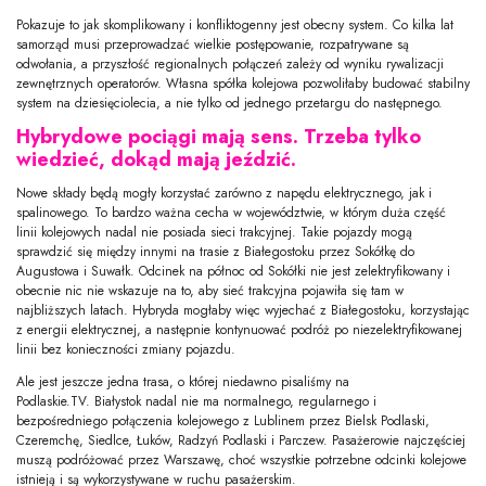
Pokazuje to jak skomplikowany i konfliktogenny jest obecny system. Co kilka lat
samorząd musi przeprowadzać wielkie postępowanie, rozpatrywane są
odwołania, a przyszłość regionalnych połączeń zależy od wyniku rywalizacji
zewnętrznych operatorów. Własna spółka kolejowa pozwoliłaby budować stabilny
system na dziesięciolecia, a nie tylko od jednego przetargu do następnego.
Hybrydowe pociągi mają sens. Trzeba tylko
wiedzieć, dokąd mają jeździć.
Nowe składy będą mogły korzystać zarówno z napędu elektrycznego, jak i
spalinowego. To bardzo ważna cecha w województwie, w którym duża część
linii kolejowych nadal nie posiada sieci trakcyjnej. Takie pojazdy mogą
sprawdzić się między innymi na trasie z Białegostoku przez Sokółkę do
Augustowa i Suwałk. Odcinek na północ od Sokółki nie jest zelektryfikowany i
obecnie nic nie wskazuje na to, aby sieć trakcyjna pojawiła się tam w
najbliższych latach. Hybryda mogłaby więc wyjechać z Białegostoku, korzystając
z energii elektrycznej, a następnie kontynuować podróż po niezelektryfikowanej
linii bez konieczności zmiany pojazdu.
Ale jest jeszcze jedna trasa, o której niedawno pisaliśmy na
Podlaskie.TV. Białystok nadal nie ma normalnego, regularnego i
bezpośredniego połączenia kolejowego z Lublinem przez Bielsk Podlaski,
Czeremchę, Siedlce, Łuków, Radzyń Podlaski i Parczew. Pasażerowie najczęściej
muszą podróżować przez Warszawę, choć wszystkie potrzebne odcinki kolejowe
istnieją i są wykorzystywane w ruchu pasażerskim.