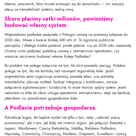
lekarza, pracownik, który musiał przesiąść się do samochodu — oni wszyscy
płacą za niewydolność systemu realną cenę.
Skoro płacimy setki milionów, powinniśmy
budować własny system
Województwo podlaskie podpisało z Polregio umowę na przewozy kolejowe do
2030 roku. Mowa o kwocie bliskiej 400 mln zł. To ogromne publiczne
pieniądze. I dlatego trzeba postawić proste pytanie: czy po 2030 roku naprawdę
chcemy znów podpisać podobną umowę z zewnętrznym operatorem, czy
wreszcie zaczniemy budować własne Koleje Podlaskie?
Bo problem nie polega wyłącznie na tym, kto dziś prowadzi pociąg. Problem
polega na tym, kto ma kontrolę nad rozwojem regionalnej kolei. Jeżeli
województwo samo organizuje przewozy, posiada tabor, zna potrzeby
mieszkańców, planuje rozkład, buduje integrację z autobusami, rozwija
połączenia aglomeracyjne i turystyczne, to może tworzyć spójny system. Jeżeli
natomiast co kilka lat zleca usługę operatorowi zewnętrznemu, staje się bardziej
płatnikiem niż prawdziwym gospodarzem kolei.
A Podlasie potrzebuje gospodarza.
Potrzebuje kogoś, kto będzie myślał nie tylko o tym, żeby „wykonać pracę
przewozową”, ale o tym, jak kolej ma zmienić region. Jak połączyć Białystok z
Łapami, Wasilkowem, Czarną Białostocką, Sokółką, Bielskiem Podlaskim,
Hajnówką, Czeremchą, Choroszczą, Mońkami, Grajewem, Suwałkami i Łomżą.