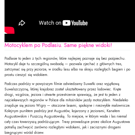
Motocyklem po Podlasiu. Same piękne widoki!
Podlasie to jeden z tych regionów, które najlepiej poznaje się bez pośpiechu.
Motocykl daje tu szczególną swobodę — pozwala zjechać z głównych tras,
zatrzymać się przy jeziorze, w środku lasu albo na skraju rozległych bagien i po
prostu cieszyć się widokiem.
Podczas podróży w powyższym filmie odwiedzamy Suwałki oraz wyjątkową
Suwalszczyznę, której krajobraz został ukształtowany przez lodowiec. Kręte
drogi, wzgórza, jeziora i otwarte przestrzenie sprawiają, że jest to jeden z
najciekawszych regionów w Polsce dla miłośników jazdy motocyklem. Niedaleko
znajduje się jezioro Wigry — otoczone lasami, spokojne i niezwykle malownicze.
Kolejnym punktem podróży jest Augustów, kojarzony z jeziorami, Kanałem
Augustowskim i Puszczą Augustowską. To miejsce, w którym woda i las niemal
cały czas towarzyszą podróżującym. Trasy prowadzące przez okolice Augustowa
potrafią zachwycić zarówno rozległymi widokami, jak i zacisznymi drogami
biegnącymi wśród drzew.