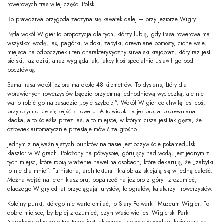
rowerowych tras w tej części Polski.
Bo prawdziwa przygoda zaczyna się kawałek dalej – przy jeziorze Wigry.
Pętla wokół Wigier to propozycja dla tych, którzy lubią, gdy trasa rowerowa ma
wszystko: wodę, las, pagórki, widoki, zabytki, drewniane pomosty, ciche wsie,
miejsca na odpoczynek i ten charakterystyczny suwalski krajobraz, który raz jest
sielski, raz dziki, a raz wygląda tak, jakby ktoś specjalnie ustawił go pod
pocztówkę.
Sama trasa wokół jeziora ma około 48 kilometrów. To dystans, który dla
wprawionych rowerzystów będzie przyjemną jednodniową wycieczką, ale nie
warto robić go na zasadzie „byle szybciej”. Wokół Wigier co chwilę jest coś,
przy czym chce się zejść z roweru. A to widok na jezioro, a to drewniana
kładka, a to ścieżka przez las, a to miejsce, w którym cisza jest tak gęsta, że
człowiek automatycznie przestaje mówić za głośno.
Jednym z najważniejszych punktów na trasie jest oczywiście pokamedulski
klasztor w Wigrach. Położony na półwyspie, górujący nad wodą, jest jednym z
tych miejsc, które robią wrażenie nawet na osobach, które deklarują, że „zabytki
to nie dla mnie”. Tu historia, architektura i krajobraz sklejają się w jedną całość.
Można wejść na teren klasztoru, popatrzeć na jezioro z góry i zrozumieć,
dlaczego Wigry od lat przyciągają turystów, fotografów, kajakarzy i rowerzystów.
Kolejny punkt, którego nie warto omijać, to Stary Folwark i Muzeum Wigier. To
dobre miejsce, by lepiej zrozumieć, czym właściwie jest Wigierski Park
Narodowy, dlaczego ten teren jest tak cenny i co żyje w wodzie, lesie oraz na