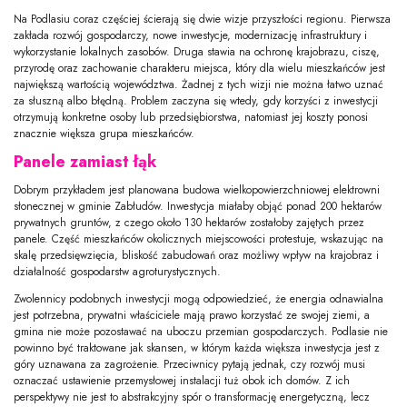
Na Podlasiu coraz częściej ścierają się dwie wizje przyszłości regionu. Pierwsza
zakłada rozwój gospodarczy, nowe inwestycje, modernizację infrastruktury i
wykorzystanie lokalnych zasobów. Druga stawia na ochronę krajobrazu, ciszę,
przyrodę oraz zachowanie charakteru miejsca, który dla wielu mieszkańców jest
największą wartością województwa. Żadnej z tych wizji nie można łatwo uznać
za słuszną albo błędną. Problem zaczyna się wtedy, gdy korzyści z inwestycji
otrzymują konkretne osoby lub przedsiębiorstwa, natomiast jej koszty ponosi
znacznie większa grupa mieszkańców.
Panele zamiast łąk
Dobrym przykładem jest planowana budowa wielkopowierzchniowej elektrowni
słonecznej w gminie Zabłudów. Inwestycja miałaby objąć ponad 200 hektarów
prywatnych gruntów, z czego około 130 hektarów zostałoby zajętych przez
panele. Część mieszkańców okolicznych miejscowości protestuje, wskazując na
skalę przedsięwzięcia, bliskość zabudowań oraz możliwy wpływ na krajobraz i
działalność gospodarstw agroturystycznych.
Zwolennicy podobnych inwestycji mogą odpowiedzieć, że energia odnawialna
jest potrzebna, prywatni właściciele mają prawo korzystać ze swojej ziemi, a
gmina nie może pozostawać na uboczu przemian gospodarczych. Podlasie nie
powinno być traktowane jak skansen, w którym każda większa inwestycja jest z
góry uznawana za zagrożenie. Przeciwnicy pytają jednak, czy rozwój musi
oznaczać ustawienie przemysłowej instalacji tuż obok ich domów. Z ich
perspektywy nie jest to abstrakcyjny spór o transformację energetyczną, lecz