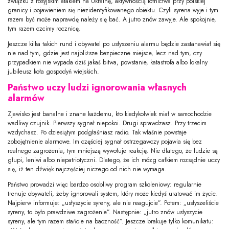
związku z rosyjskim atakiem na Ukrainę, aktywnością lotnictwa przy polskiej
granicy i pojawieniem się niezidentyfikowanego obiektu. Czyli syrena wyje i tym
razem być może naprawdę należy się bać. A jutro znów zawyje. Ale spokojnie,
tym razem czcimy rocznicę.
Jeszcze kilka takich rund i obywatel po usłyszeniu alarmu będzie zastanawiał się
nie nad tym, gdzie jest najbliższe bezpieczne miejsce, lecz nad tym, czy
przypadkiem nie wypada dziś jakaś bitwa, powstanie, katastrofa albo lokalny
jubileusz koła gospodyń wiejskich.
Państwo uczy ludzi ignorowania własnych
alarmów
Zjawisko jest banalne i znane każdemu, kto kiedykolwiek miał w samochodzie
wadliwy czujnik. Pierwszy sygnał niepokoi. Drugi sprawdzasz. Przy trzecim
wzdychasz. Po dziesiątym podgłaśniasz radio. Tak właśnie powstaje
zobojętnienie alarmowe. Im częściej sygnał ostrzegawczy pojawia się bez
realnego zagrożenia, tym mniejszą wywołuje reakcję. Nie dlatego, że ludzie są
głupi, leniwi albo niepatriotyczni. Dlatego, że ich mózg całkiem rozsądnie uczy
się, iż ten dźwięk najczęściej niczego od nich nie wymaga.
Państwo prowadzi więc bardzo osobliwy program szkoleniowy: regularnie
trenuje obywateli, żeby ignorowali system, który może kiedyś uratować im życie.
Najpierw informuje: „usłyszycie syreny, ale nie reagujcie”. Potem: „usłyszeliście
syreny, to było prawdziwe zagrożenie”. Następnie: „jutro znów usłyszycie
syreny, ale tym razem stańcie na baczność”. Jeszcze brakuje tylko komunikatu: