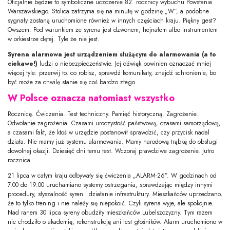
Oficjalnie będzie to symboliczne uczczenie 82. rocznicy wybuchu Powstania
Warszawskiego. Stolica zatrzyma się na minutę w godzinę „W”, a podobne
sygnały zostaną uruchomione również w innych częściach kraju. Piękny gest?
Owszem. Pod warunkiem że syrena jest dzwonem, hejnałem albo instrumentem
w orkiestrze dętej. Tyle że nie jest.
Syrena alarmowa jest urządzeniem służącym do alarmowania (a to
ciekawe!)
ludzi o niebezpieczeństwie. Jej dźwięk powinien oznaczać mniej
więcej tyle: przerwij to, co robisz, sprawdź komunikaty, znajdź schronienie, bo
być może za chwilę stanie się coś bardzo złego.
W Polsce oznacza natomiast wszystko
Rocznicę. Ćwiczenia. Test techniczny. Pamięć historyczną. Zagrożenie.
Odwołanie zagrożenia. Czasami uroczystość państwową, czasami samorządową,
a czasami fakt, że ktoś w urzędzie postanowił sprawdzić, czy przycisk nadal
działa. Nie mamy już systemu alarmowania. Mamy narodową trąbkę do obsługi
dowolnej okazji. Dziesięć dni temu test. Wczoraj prawdziwe zagrożenie. Jutro
rocznica.
21 lipca w całym kraju odbywały się ćwiczenia „ALARM-26”. W godzinach od
7.00 do 19.00 uruchamiano systemy ostrzegania, sprawdzając między innymi
procedury, słyszalność syren i działanie infrastruktury. Mieszkańców uprzedzano,
że to tylko trening i nie należy się niepokoić. Czyli syrena wyje, ale spokojnie.
Nad ranem 30 lipca syreny obudziły mieszkańców Lubelszczyzny. Tym razem
nie chodziło o akademię, rekonstrukcję ani test głośników. Alarm uruchomiono w