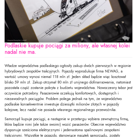
Podlaskie kupuje pociągi za miliony, ale własnej kolei
nadal nie ma.
Władze województwa podlaskiego ogłosiły zakup dwóch pierwszych w regionie
hybrydowych zespołów trakcyjnych. Pojazdy wyprodukuje firma NEWAG, a
wartość umowy wynosi niemal 118 mln zł. Jeden skład będzie więc kosztował
blisko 59 mln zł. Zakup otrzymał 80 mln zł unijnego dofinansowania, natomiast
pozostała część zostanie pokryta z budżetu województwa. Nowoczesny tabor jest
oczywiście potrzebny. Pasażerowie oczekują komfortowych, dostępnych i
niezawodnych pociągów. Problem polega jednak na tym, że województwo
podlaskie konsekwentnie inwestuje dziesiątki milionów złotych w pojazdy
kolejowe, lecz nadal nie posiada własnego regionalnego przewoźnika.
Samorząd kupuje pociągi, a następnie w przetargu wybiera zewnętrzną firmę,
która będzie nimi (ale także swoimi) wozić pasażerów. Obecnie województwo
dysponuje sześcioma elektrycznymi i jedenastoma spalinowymi zespołami
trakcyjnymi. Wszystkie te pojazdy, stanowiące majątek samorządu, zostały