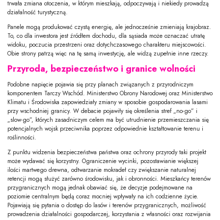
trwała zmiana otoczenia, w którym mieszkają, odpoczywają i niekiedy prowadzą
działalność turystyczną.
Panele mogą produkować czystą energię, ale jednocześnie zmieniają krajobraz.
To, co dla inwestora jest źródłem dochodu, dla sąsiada może oznaczać utratę
widoku, poczucia przestrzeni oraz dotychczasowego charakteru miejscowości.
Obie strony patrzą więc na tę samą inwestycję, ale widzą zupełnie inne rzeczy.
Przyroda, bezpieczeństwo i granice wolności
Podobne napięcie pojawia się przy planach związanych z przyrodniczym
komponentem Tarczy Wschód. Ministerstwo Obrony Narodowej oraz Ministerstwo
Klimatu i Środowiska zapowiedziały zmiany w sposobie gospodarowania lasami
przy wschodniej granicy. W debacie pojawiły się określenia stref „no-go” i
„slow-go”, których zasadniczym celem ma być utrudnienie przemieszczania się
potencjalnych wojsk przeciwnika poprzez odpowiednie kształtowanie terenu i
roślinności.
Z punktu widzenia bezpieczeństwa państwa oraz ochrony przyrody taki projekt
może wydawać się korzystny. Ograniczenie wycinki, pozostawianie większej
ilości martwego drewna, odtwarzanie mokradeł czy zwiększanie naturalnej
retencji mogą służyć zarówno środowisku, jak i obronności. Mieszkańcy terenów
przygranicznych mogą jednak obawiać się, że decyzje podejmowane na
poziomie centralnym będą coraz mocniej wpływały na ich codzienne życie.
Pojawiają się pytania o dostęp do lasów i terenów przygranicznych, możliwość
prowadzenia działalności gospodarczej, korzystania z własności oraz rozwijania