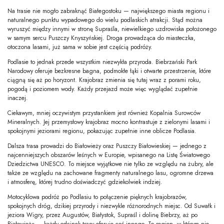
Na trasie nie mogło zabraknąć Białegostoku — największego miasta regionu i
naturalnego punktu wypadowego do wielu podlaskich atrakcji. Stąd można
wyruszyć między innymi w stronę Supraśla, niewielkiego uzdrowiska położonego
w samym sercu Puszczy Knyszyńskiej. Droga prowadząca do miasteczka,
otoczona lasami, już sama w sobie jest częścią podróży.
Podlasie to jednak przede wszystkim niezwykła przyroda. Biebrzański Park
Narodowy oferuje bezkresne bagna, podmokłe łąki i otwarte przestrzenie, które
ciągną się aż po horyzont. Krajobraz zmienia się tutaj wraz z porami roku,
pogodą i poziomem wody. Każdy przejazd może więc wyglądać zupełnie
inaczej.
Ciekawym, mniej oczywistym przystankiem jest również Kopalnia Surowców
Mineralnych. Jej przemysłowy krajobraz mocno kontrastuje z zielonymi lasami i
spokojnymi jeziorami regionu, pokazując zupełnie inne oblicze Podlasia.
Dalsza trasa prowadzi do Białowieży oraz Puszczy Białowieskiej — jednego z
najcenniejszych obszarów leśnych w Europie, wpisanego na Listę Światowego
Dziedzictwa UNESCO. To miejsce wyjątkowe nie tylko ze względu na żubry, ale
także ze względu na zachowane fragmenty naturalnego lasu, ogromne drzewa
i atmosferę, której trudno doświadczyć gdziekolwiek indziej.
Motocyklowa podróż po Podlasiu to połączenie pięknych krajobrazów,
spokojnych dróg, dzikiej przyrody i niezwykle różnorodnych miejsc. Od Suwałk i
jeziora Wigry, przez Augustów, Białystok, Supraśl i dolinę Biebrzy, aż po