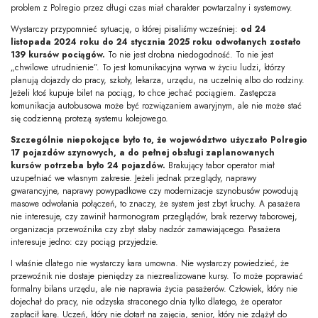
problem z Polregio przez długi czas miał charakter powtarzalny i systemowy.
Wystarczy przypomnieć sytuację, o której pisaliśmy wcześniej:
od 24
listopada 2024 roku do 24 stycznia 2025 roku odwołanych zostało
139 kursów pociągów.
To nie jest drobna niedogodność. To nie jest
„chwilowe utrudnienie”. To jest komunikacyjna wyrwa w życiu ludzi, którzy
planują dojazdy do pracy, szkoły, lekarza, urzędu, na uczelnię albo do rodziny.
Jeżeli ktoś kupuje bilet na pociąg, to chce jechać pociągiem. Zastępcza
komunikacja autobusowa może być rozwiązaniem awaryjnym, ale nie może stać
się codzienną protezą systemu kolejowego.
Szczególnie niepokojące było to, że województwo użyczało Polregio
17 pojazdów szynowych, a do pełnej obsługi zaplanowanych
kursów potrzeba było 24 pojazdów.
Brakujący tabor operator miał
uzupełniać we własnym zakresie. Jeżeli jednak przeglądy, naprawy
gwarancyjne, naprawy powypadkowe czy modernizacje szynobusów powodują
masowe odwołania połączeń, to znaczy, że system jest zbyt kruchy. A pasażera
nie interesuje, czy zawinił harmonogram przeglądów, brak rezerwy taborowej,
organizacja przewoźnika czy zbyt słaby nadzór zamawiającego. Pasażera
interesuje jedno: czy pociąg przyjedzie.
I właśnie dlatego nie wystarczy kara umowna. Nie wystarczy powiedzieć, że
przewoźnik nie dostaje pieniędzy za niezrealizowane kursy. To może poprawiać
formalny bilans urzędu, ale nie naprawia życia pasażerów. Człowiek, który nie
dojechał do pracy, nie odzyska straconego dnia tylko dlatego, że operator
zapłacił karę. Uczeń, który nie dotarł na zajęcia, senior, który nie zdążył do