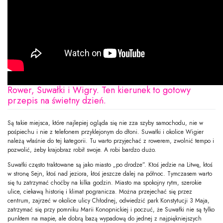
Rower, Suwałki i Wigry. Ten kierunek to gotowy
przepis na świetny dzień.
Są takie miejsca, które najlepiej ogląda się nie zza szyby samochodu, nie w
pośpiechu i nie z telefonem przyklejonym do dłoni. Suwałki i okolice Wigier
należą właśnie do tej kategorii. Tu warto przyjechać z rowerem, zwolnić tempo i
pozwolić, żeby krajobraz robił swoje. A robi bardzo dużo.
Suwałki często traktowane są jako miasto „po drodze”. Ktoś jedzie na Litwę, ktoś
w stronę Sejn, ktoś nad jeziora, ktoś jeszcze dalej na północ. Tymczasem warto
się tu zatrzymać choćby na kilka godzin. Miasto ma spokojny rytm, szerokie
ulice, ciekawą historię i klimat pogranicza. Można przejechać się przez
centrum, zajrzeć w okolice ulicy Chłodnej, odwiedzić park Konstytucji 3 Maja,
zatrzymać się przy pomniku Marii Konopnickiej i poczuć, że Suwałki nie są tylko
punktem na mapie, ale dobrą bazą wypadową do jednej z najpiękniejszych