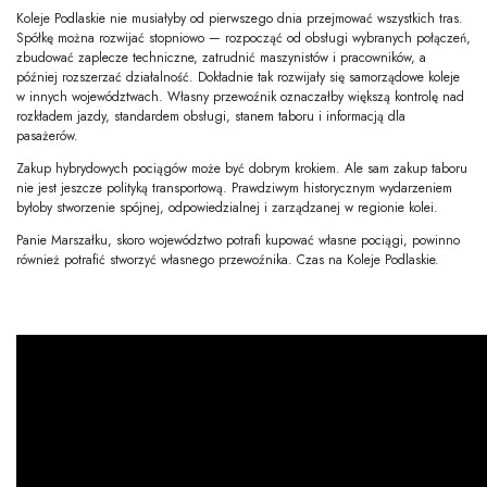
Koleje Podlaskie nie musiałyby od pierwszego dnia przejmować wszystkich tras.
Spółkę można rozwijać stopniowo — rozpocząć od obsługi wybranych połączeń,
zbudować zaplecze techniczne, zatrudnić maszynistów i pracowników, a
później rozszerzać działalność. Dokładnie tak rozwijały się samorządowe koleje
w innych województwach. Własny przewoźnik oznaczałby większą kontrolę nad
rozkładem jazdy, standardem obsługi, stanem taboru i informacją dla
pasażerów.
Zakup hybrydowych pociągów może być dobrym krokiem. Ale sam zakup taboru
nie jest jeszcze polityką transportową. Prawdziwym historycznym wydarzeniem
byłoby stworzenie spójnej, odpowiedzialnej i zarządzanej w regionie kolei.
Panie Marszałku, skoro województwo potrafi kupować własne pociągi, powinno
również potrafić stworzyć własnego przewoźnika. Czas na Koleje Podlaskie.