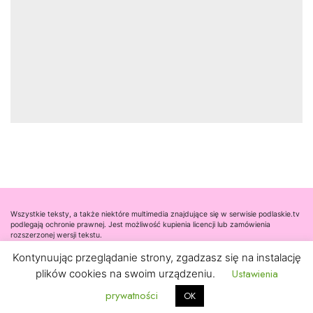
Wszystkie teksty, a także niektóre multimedia znajdujące się w serwisie podlaskie.tv
podlegają ochronie prawnej. Jest możliwość kupienia licencji lub zamówienia
rozszerzonej wersji tekstu.
Kontynuując przeglądanie strony, zgadzasz się na instalację
Współpraca
Ustawienia
plików cookies na swoim urządzeniu.
Kontakt
prywatności
OK
Nota prawna