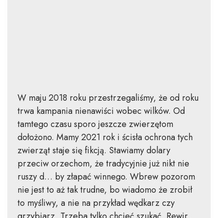
W maju 2018 roku przestrzegaliśmy, że od roku
trwa kampania nienawiści wobec wilków. Od
tamtego czasu sporo jeszcze zwierzętom
dołożono. Mamy 2021 rok i ścisła ochrona tych
zwierząt staje się fikcją. Stawiamy dolary
przeciw orzechom, że tradycyjnie już nikt nie
ruszy d… by złapać winnego. Wbrew pozorom
nie jest to aż tak trudne, bo wiadomo że zrobił
to myśliwy, a nie na przykład wędkarz czy
grzybiarz. Trzeba tylko chcieć szukać. Rewir