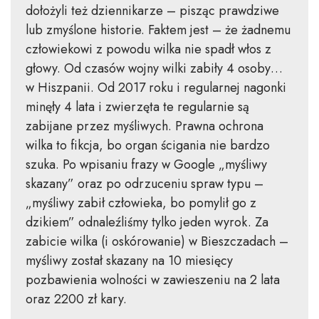
dołożyli też dziennikarze – pisząc prawdziwe
lub zmyślone historie. Faktem jest – że żadnemu
człowiekowi z powodu wilka nie spadł włos z
głowy. Od czasów wojny wilki zabiły 4 osoby…
w Hiszpanii. Od 2017 roku i regularnej nagonki
minęły 4 lata i zwierzęta te regularnie są
zabijane przez myśliwych. Prawna ochrona
wilka to fikcja, bo organ ścigania nie bardzo
szuka. Po wpisaniu frazy w Google „myśliwy
skazany” oraz po odrzuceniu spraw typu –
„myśliwy zabił człowieka, bo pomylił go z
dzikiem” odnaleźliśmy tylko jeden wyrok. Za
zabicie wilka (i oskórowanie) w Bieszczadach –
myśliwy został skazany na 10 miesięcy
pozbawienia wolności w zawieszeniu na 2 lata
oraz 2200 zł kary.