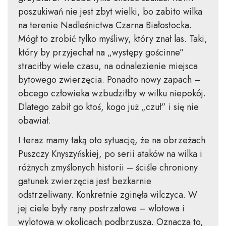
poszukiwań nie jest zbyt wielki, bo zabito wilka
na terenie Nadleśnictwa Czarna Białostocka.
Mógł to zrobić tylko myśliwy, który znał las. Taki,
który by przyjechał na „występy gościnne”
straciłby wiele czasu, na odnalezienie miejsca
bytowego zwierzęcia. Ponadto nowy zapach –
obcego człowieka wzbudziłby w wilku niepokój.
Dlatego zabił go ktoś, kogo już „czuł” i się nie
obawiał.
I teraz mamy taką oto sytuację, że na obrzeżach
Puszczy Knyszyńskiej, po serii ataków na wilka i
różnych zmyślonych historii – ściśle chroniony
gatunek zwierzęcia jest bezkarnie
odstrzeliwany. Konkretnie zginęła wilczyca. W
jej ciele były rany postrzałowe – wlotowa i
wylotowa w okolicach podbrzusza. Oznacza to,