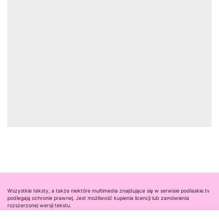
Wszystkie teksty, a także niektóre multimedia znajdujące się w serwisie podlaskie.tv
podlegają ochronie prawnej. Jest możliwość kupienia licencji lub zamówienia
rozszerzonej wersji tekstu.