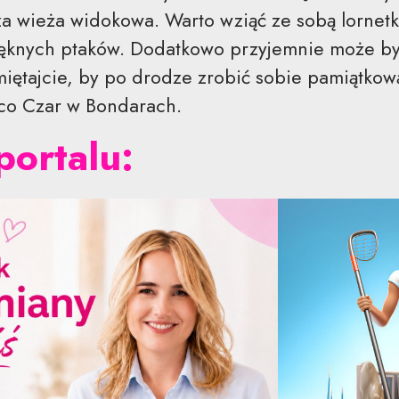
za wieża widokowa. Warto wziąć ze sobą lorne
pięknych ptaków. Dodatkowo przyjemnie może b
miętajcie, by po drodze zrobić sobie pamiątkow
sco Czar w Bondarach.
portalu: