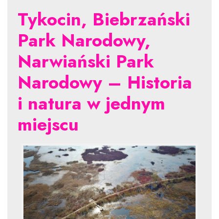
Tykocin, Biebrzański
Park Narodowy,
Narwiański Park
Narodowy – Historia
i natura w jednym
miejscu