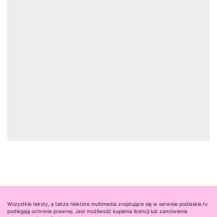
Wszystkie teksty, a także niektóre multimedia znajdujące się w serwisie podlaskie.tv
podlegają ochronie prawnej. Jest możliwość kupienia licencji lub zamówienia