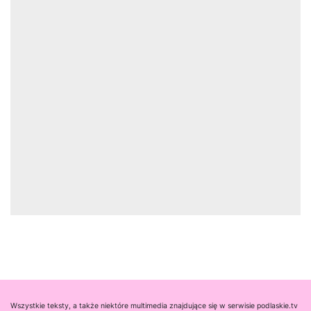
Wszystkie teksty, a także niektóre multimedia znajdujące się w serwisie podlaskie.tv