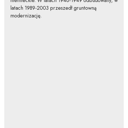
niemieckie. W latach 1946-1949 odbudowany, w
latach 1989-2003 przeszedł gruntowną
modernizację.