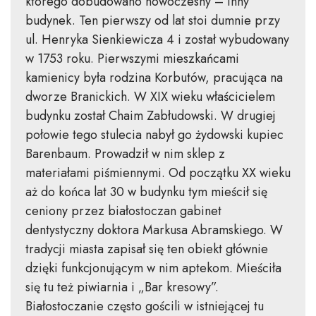
którego dobudowano nowoczesny – inny
budynek. Ten pierwszy od lat stoi dumnie przy
ul. Henryka Sienkiewicza 4 i został wybudowany
w 1753 roku. Pierwszymi mieszkańcami
kamienicy była rodzina Korbutów, pracująca na
dworze Branickich. W XIX wieku właścicielem
budynku został Chaim Zabłudowski. W drugiej
połowie tego stulecia nabył go żydowski kupiec
Barenbaum. Prowadził w nim sklep z
materiałami piśmiennymi. Od początku XX wieku
aż do końca lat 30 w budynku tym mieścił się
ceniony przez białostoczan gabinet
dentystyczny doktora Markusa Abramskiego. W
tradycji miasta zapisał się ten obiekt głównie
dzięki funkcjonującym w nim aptekom. Mieściła
się tu też piwiarnia i „Bar kresowy”.
Białostoczanie często gościli w istniejącej tu