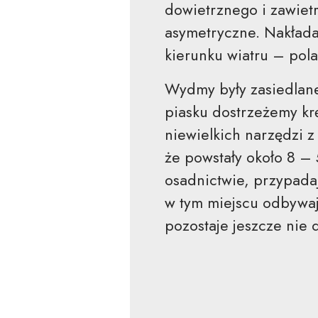
dowietrznego i zawietrz
asymetryczne. Nakłada
kierunku wiatru – po
Wydmy były zasiedlan
piasku dostrzeżemy krę
niewielkich narzędzi z
że powstały około 8 – 
osadnictwie, przypadaj
w tym miejscu odbywają
pozostaje jeszcze nie 