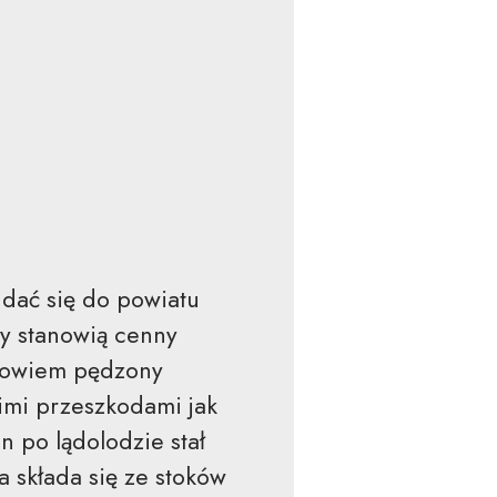
dać się do powiatu
y stanowią cenny
k bowiem pędzony
kimi przeszkodami jak
n po lądolodzie stał
 składa się ze stoków