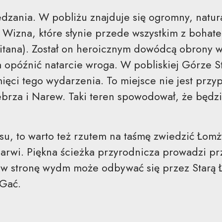
iedzania. W pobliżu znajduje się ogromny, natu
 Wizna, które słynie przede wszystkim z bohate
itana). Został on heroicznym dowódcą obrony 
a opóźnić natarcie wroga. W pobliskiej Górze 
ęci tego wydarzenia. To miejsce nie jest przyp
ebrza i Narew. Taki teren spowodował, że będz
su, to warto też rzutem na taśmę zwiedzić Łomż
arwi. Piękna ścieżka przyrodnicza prowadzi pr
 w stronę wydm może odbywać się przez Starą 
 Gać.