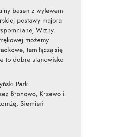
ralny basen z wylewem
rskiej postawy majora
wspomnianej Wizny.
Strękowej możemy
adkowe, tam łączą się
ie to dobre stanowisko
yński Park
zez Bronowo, Krzewo i
Łomżę, Siemień