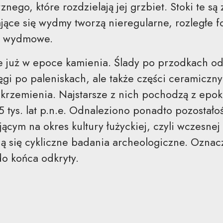
nego, które rozdzielają jej grzbiet. Stoki te są
jące się wydmy tworzą nieregularne, rozległe 
la wydmowe.
e już w epoce kamienia. Ślady po przodkach o
gi po paleniskach, ale także części ceramiczny
 krzemienia. Najstarsze z nich pochodzą z epoki
5 tys. lat p.n.e. Odnaleziono ponadto pozostało
ącym na okres kultury łużyckiej, czyli wczesnej
 się cykliczne badania archeologiczne. Oznacz
do końca odkryty.