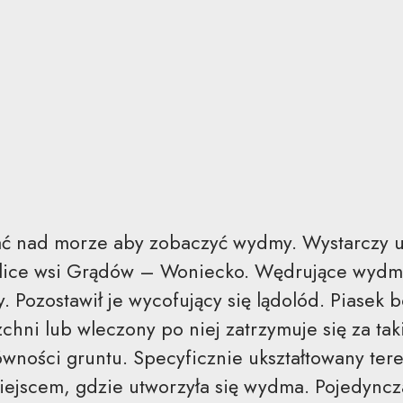
ać nad morze aby zobaczyć wydmy. Wystarczy u
lice wsi Grądów – Woniecko. Wędrujące wydm
. Pozostawił je wycofujący się lądolód. Piase
chni lub wleczony po niej zatrzymuje się za ta
równości gruntu. Specyficznie ukształtowany tere
iejscem, gdzie utworzyła się wydma. Pojedyncza