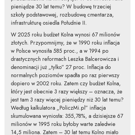
pieniądze 30 lat temu? W budowę trzeciej
szkoły podstawowej, rozbudowę cmentarza,
infrastrukturę osiedla Południe II.
W 2025 roku budżet Kolna wynosi 67 milionów
złotych. Przypomnijmy, że w 1990 roku inflacja
w Polsce wynosiła 585 proc., a w 1994 po
drastycznych reformach Leszka Balcerowicza i
denominacji już „tylko” 27 proc. Inflacja do
normalnych poziomów spadła po raz pierwszy
dopiero w 2002 roku. Zatem czy budżet Kolna,
który jest obecnie 3 razy większy – oznacza, że
jest tam 3 razy więcej pieniędzy niż 30 lat temu?
Według kalkulatora „PoliczMi.pl” inflacja
skumulowana wyniosła: 355,78%, a dzisiejsze 67
milionów w 1995 roku byłoby warte zaledwie
14,5 miliona. Zatem – 30 lat temu Kolno miało