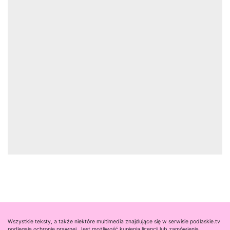
Wszystkie teksty, a także niektóre multimedia znajdujące się w serwisie podlaskie.tv
podlegają ochronie prawnej. Jest możliwość kupienia licencji lub zamówienia