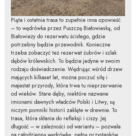
Piąta i ostatnia trasa to zupełnie inna opowieść
– to wędrówka przez Puszczę Białowieską, od
Białowieży do rezerwatu ścisłego, gdzie
potrzebny będzie przewodnik. Konieczne
trzeba zobaczyć też rezerwat żubrów i szlak
dębów królewskich. To będzie jedyne w swoim
rodzaju doświadczenie. Wędrując wśród drzew
mających kilkaset lat, można poczuć siłę i
majestat przyrody, która trwa tu nieprzerwanie
od wieków. Stare dęby, niektóre nazwane
imionami dawnych władców Polski i Litwy, są
niczym pomniki historii zaklęte w drewnie. To
trasa, która skłania do refleksji i ciszy. Jej
długość – w zależności od wariantu – pozwala
na całodzienną wędrówkę, pełną przystanków,