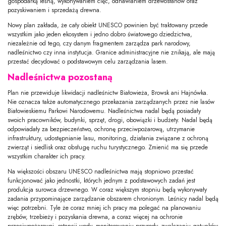
gospodarką leśną, wykonywaniem cięć, odnawianiem drzewostanów oraz
pozyskiwaniem i sprzedażą drewna.
Nowy plan zakłada, że cały obiekt UNESCO powinien być traktowany przede
wszystkim jako jeden ekosystem i jedno dobro światowego dziedzictwa,
niezależnie od tego, czy danym fragmentem zarządza park narodowy,
nadleśnictwo czy inna instytucja. Granice administracyjne nie znikają, ale mają
przestać decydować o podstawowym celu zarządzania lasem.
Nadleśnictwa pozostaną
Plan nie przewiduje likwidacji nadleśnictw Białowieża, Browsk ani Hajnówka.
Nie oznacza także automatycznego przekazania zarządzanych przez nie lasów
Białowieskiemu Parkowi Narodowemu. Nadleśnictwa nadal będą posiadały
swoich pracowników, budynki, sprzęt, drogi, obowiązki i budżety. Nadal będą
odpowiadały za bezpieczeństwo, ochronę przeciwpożarową, utrzymanie
infrastruktury, udostępnianie lasu, monitoring, działania związane z ochroną
zwierząt i siedlisk oraz obsługę ruchu turystycznego. Zmienić ma się przede
wszystkim charakter ich pracy.
Na większości obszaru UNESCO nadleśnictwa mają stopniowo przestać
funkcjonować jako jednostki, których jednym z podstawowych zadań jest
produkcja surowca drzewnego. W coraz większym stopniu będą wykonywały
zadania przypominające zarządzanie obszarem chronionym. Leśnicy nadal będą
więc potrzebni. Tyle że coraz mniej ich pracy ma polegać na planowaniu
zrębów, trzebieży i pozyskania drewna, a coraz więcej na ochronie
przeciwpożarowej, retencji wody, monitorowaniu przyrody, zwalczaniu gatunków