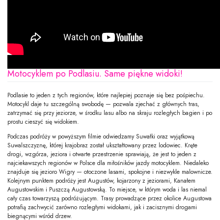
Motocyklem po Podlasiu. Same piękne widoki!
Podlasie to jeden z tych regionów, które najlepiej poznaje się bez pośpiechu.
Motocykl daje tu szczególną swobodę — pozwala zjechać z głównych tras,
zatrzymać się przy jeziorze, w środku lasu albo na skraju rozległych bagien i po
prostu cieszyć się widokiem.
Podczas podróży w powyższym filmie odwiedzamy Suwałki oraz wyjątkową
Suwalszczyznę, której krajobraz został ukształtowany przez lodowiec. Kręte
drogi, wzgórza, jeziora i otwarte przestrzenie sprawiają, że jest to jeden z
najciekawszych regionów w Polsce dla miłośników jazdy motocyklem. Niedaleko
znajduje się jezioro Wigry — otoczone lasami, spokojne i niezwykle malownicze.
Kolejnym punktem podróży jest Augustów, kojarzony z jeziorami, Kanałem
Augustowskim i Puszczą Augustowską. To miejsce, w którym woda i las niemal
cały czas towarzyszą podróżującym. Trasy prowadzące przez okolice Augustowa
potrafią zachwycić zarówno rozległymi widokami, jak i zacisznymi drogami
biegnącymi wśród drzew.