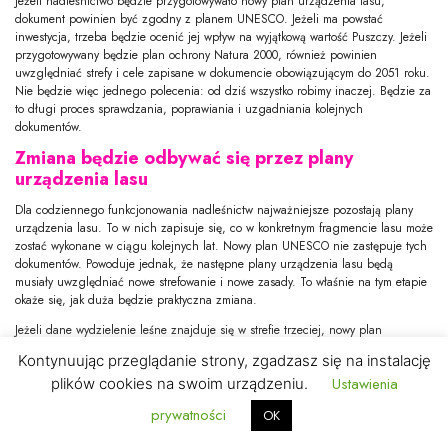
Jeżeli nadleśnictwo będzie przygotowywało nowy plan urządzenia lasu,
dokument powinien być zgodny z planem UNESCO. Jeżeli ma powstać
inwestycja, trzeba będzie ocenić jej wpływ na wyjątkową wartość Puszczy. Jeżeli
przygotowywany będzie plan ochrony Natura 2000, również powinien
uwzględniać strefy i cele zapisane w dokumencie obowiązującym do 2051 roku.
Nie będzie więc jednego polecenia: od dziś wszystko robimy inaczej. Będzie za
to długi proces sprawdzania, poprawiania i uzgadniania kolejnych
dokumentów.
Zmiana będzie odbywać się przez plany
urządzenia lasu
Dla codziennego funkcjonowania nadleśnictw najważniejsze pozostają plany
urządzenia lasu. To w nich zapisuje się, co w konkretnym fragmencie lasu może
zostać wykonane w ciągu kolejnych lat. Nowy plan UNESCO nie zastępuje tych
dokumentów. Powoduje jednak, że następne plany urządzenia lasu będą
musiały uwzględniać nowe strefowanie i nowe zasady. To właśnie na tym etapie
okaże się, jak duża będzie praktyczna zmiana.
Jeżeli dane wydzielenie leśne znajduje się w strefie trzeciej, nowy plan
urządzenia lasu nie powinien przewidywać tam zwykłego pozyskania drewna.
Kontynuując przeglądanie strony, zgadzasz się na instalację
Jeżeli znajduje się w strefie aktywnej ochrony, każdy zabieg będzie musiał mieć
Ustawienia
plików cookies na swoim urządzeniu.
dokładnie określony cel przyrodniczy. Podobnie dostosowywane będą plany
ochrony rezerwatów, działania dotyczące obszaru Natura 2000, ochrona
prywatności
OK
przeciwpożarowa, infrastruktura turystyczna i gospodarka wodna.