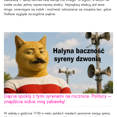
Białowieżę — każdy odcinek trasy oferuje coś innego. To region, w którym nie
trzeba szukać jednej najważniejszej atrakcji. Największą atrakcją jest sama
droga, zmieniające się widoki i możliwość zatrzymania się wszędzie tam, gdzie
Podlasie wygląda szczególnie pięknie.
Dajcie spokój z tymi syrenami na rocznice. Politycy –
znajdźcie sobie inną zabawkę!
W sobotę o godzinie 17.00 w wielu polskich miastach ponownie zawyją syreny.