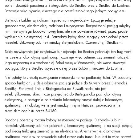
potrafi dowieźć pasażera z Białegostoku do Siedlec oraz z Siedlec do Lublina.
Pozostaje więc pytanie, dlaczego nie potrafi zrobić tego jednym pociągiem.
Białystok i Lublin są stolicami sąsiednich województw. Łączą je relacje
gospodarcze, akademickie, rodzinne i turystyczne. Bezpośredni pociąg między
nimi nie wymaga budowy nowej linii, ale nie powstanie również przez proste
wydłużenie elektrycznej Inki. Potrzebny byłby skład mogący przejechać przez
niezelektryfikowany odcinek między Białymstokiem, Czeremchą i Siedlcami.
Takie rozwiązanie już częściowo funkcjonuje, bo Bocian pokonuje ten fragment
na czele z lokomotywą spalinową. Pozostaje więc pytanie, czy zamiast kończyć
jego użyteczną dla wschodniej Polski trasę w Warszawie, nie warto stworzyć
pociągu, który z Siedlec pojedzie dalej przez Łuków i Parczew do Lublina.
Nie byłoby to zresztą rozwiązanie niespotykane na podlaskiej kolei. W podobny
sposób funkcjonują dalekobieżne pociągi jadące do Suwałk przez Białystok i
Sokółkę. Ponieważ linia z Białegostoku do Suwałk nadal nie jest
zelektryfikowana, skład może przyjechać do Białegostoku pod lokomotywą
elektryczną, a następnie po zmianie lokomotywy ruszyć dalej z lokomotywą
spalinową. Tak obsługiwana jest między innymi Hańcza, prowadzona na
suwalskim odcinku przez SU160.
Podobną operację można byłoby zastosować w pociągu Białystok–Lublin:
niezelektryfikowany odcinek pokonać z lokomotywą spalinową, a na stacji leżącej
pod siecią trakcyjną zmienić ją na elektryczną. Alternatywnie lokomotywa
spalinowa mogłaby poprowadzić skład przez całą trasę. Nie jest to więc pomysł