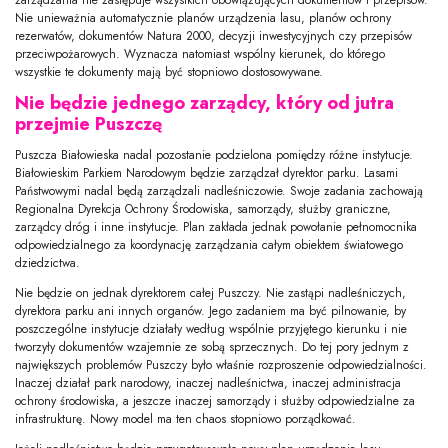
Nie unieważnia automatycznie planów urządzenia lasu, planów ochrony
rezerwatów, dokumentów Natura 2000, decyzji inwestycyjnych czy przepisów
przeciwpożarowych. Wyznacza natomiast wspólny kierunek, do którego
wszystkie te dokumenty mają być stopniowo dostosowywane.
Nie będzie jednego zarządcy, który od jutra
przejmie Puszczę
Puszcza Białowieska nadal pozostanie podzielona pomiędzy różne instytucje.
Białowieskim Parkiem Narodowym będzie zarządzał dyrektor parku. Lasami
Państwowymi nadal będą zarządzali nadleśniczowie. Swoje zadania zachowają
Regionalna Dyrekcja Ochrony Środowiska, samorządy, służby graniczne,
zarządcy dróg i inne instytucje. Plan zakłada jednak powołanie pełnomocnika
odpowiedzialnego za koordynację zarządzania całym obiektem światowego
dziedzictwa.
Nie będzie on jednak dyrektorem całej Puszczy. Nie zastąpi nadleśniczych,
dyrektora parku ani innych organów. Jego zadaniem ma być pilnowanie, by
poszczególne instytucje działały według wspólnie przyjętego kierunku i nie
tworzyły dokumentów wzajemnie ze sobą sprzecznych. Do tej pory jednym z
największych problemów Puszczy było właśnie rozproszenie odpowiedzialności.
Inaczej działał park narodowy, inaczej nadleśnictwa, inaczej administracja
ochrony środowiska, a jeszcze inaczej samorządy i służby odpowiedzialne za
infrastrukturę. Nowy model ma ten chaos stopniowo porządkować.