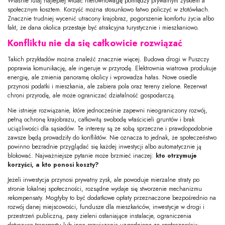
Właśnie tutaj najlepiej widać nierównowagę pomiędzy prywatnym zyskiem a
społecznym kosztem. Korzyść można stosunkowo łatwo policzyć w złotówkach.
Znacznie trudniej wycenić utracony krajobraz, pogorszenie komfortu życia albo
fakt, że dana okolica przestaje być atrakcyjna turystycznie i mieszkaniowo.
Konfliktu nie da się całkowicie rozwiązać
Takich przykładów można znaleźć znacznie więcej. Budowa drogi w Puszczy
poprawia komunikację, ale ingeruje w przyrodę. Elektrownia wiatrowa produkuje
energię, ale zmienia panoramę okolicy i wprowadza hałas. Nowe osiedle
przynosi podatki i mieszkania, ale zabiera pola oraz tereny zielone. Rezerwat
chroni przyrodę, ale może ograniczać działalność gospodarczą.
Nie istnieje rozwiązanie, które jednocześnie zapewni nieograniczony rozwój,
pełną ochronę krajobrazu, całkowitą swobodę właścicieli gruntów i brak
uciążliwości dla sąsiadów. Te interesy są ze sobą sprzeczne i prawdopodobnie
zawsze będą prowadziły do konfliktów. Nie oznacza to jednak, że społeczeństwo
powinno bezradnie przyglądać się każdej inwestycji albo automatycznie ją
blokować. Najważniejsze pytanie może brzmieć inaczej:
kto otrzymuje
korzyści, a kto ponosi koszty?
Jeżeli inwestycja przynosi prywatny zysk, ale powoduje mierzalne straty po
stronie lokalnej społeczności, rozsądne wydaje się stworzenie mechanizmu
rekompensaty. Mogłyby to być dodatkowe opłaty przeznaczone bezpośrednio na
rozwój danej miejscowości, fundusze dla mieszkańców, inwestycje w drogi i
przestrzeń publiczną, pasy zieleni osłaniające instalacje, ograniczenia
dotyczące transportu lub inne rozwiązania uzgodnione ze społecznością.