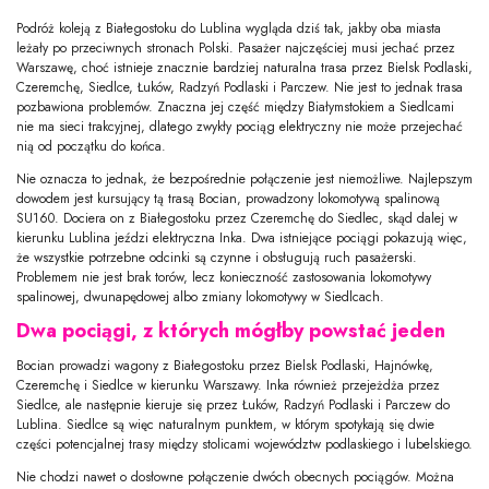
Podróż koleją z Białegostoku do Lublina wygląda dziś tak, jakby oba miasta
leżały po przeciwnych stronach Polski. Pasażer najczęściej musi jechać przez
Warszawę, choć istnieje znacznie bardziej naturalna trasa przez Bielsk Podlaski,
Czeremchę, Siedlce, Łuków, Radzyń Podlaski i Parczew. Nie jest to jednak trasa
pozbawiona problemów. Znaczna jej część między Białymstokiem a Siedlcami
nie ma sieci trakcyjnej, dlatego zwykły pociąg elektryczny nie może przejechać
nią od początku do końca.
Nie oznacza to jednak, że bezpośrednie połączenie jest niemożliwe. Najlepszym
dowodem jest kursujący tą trasą Bocian, prowadzony lokomotywą spalinową
SU160. Dociera on z Białegostoku przez Czeremchę do Siedlec, skąd dalej w
kierunku Lublina jeździ elektryczna Inka. Dwa istniejące pociągi pokazują więc,
że wszystkie potrzebne odcinki są czynne i obsługują ruch pasażerski.
Problemem nie jest brak torów, lecz konieczność zastosowania lokomotywy
spalinowej, dwunapędowej albo zmiany lokomotywy w Siedlcach.
Dwa pociągi, z których mógłby powstać jeden
Bocian prowadzi wagony z Białegostoku przez Bielsk Podlaski, Hajnówkę,
Czeremchę i Siedlce w kierunku Warszawy. Inka również przejeżdża przez
Siedlce, ale następnie kieruje się przez Łuków, Radzyń Podlaski i Parczew do
Lublina. Siedlce są więc naturalnym punktem, w którym spotykają się dwie
części potencjalnej trasy między stolicami województw podlaskiego i lubelskiego.
Nie chodzi nawet o dosłowne połączenie dwóch obecnych pociągów. Można