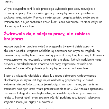
turystyki.
W tym przypadku konflikt nie przebiega wyłącznie pomiędzy rozwojem a
ochroną przyrody. Dotyczy także granicy pomiędzy interesem państwa a
swobodą mieszkańców. Przyroda może zyskać, bezpieczeństwo może zostać
wzmocnione, ale jednocześnie część ludzi może odczuwać, że traci wpływ na
otoczenie, w którym żyje.
Żwirownia daje miejsca pracy, ale zabiera
krajobraz
Jeszcze wyraźniej problem widać w przypadku żwirowni działających w
okolicach Sokółki. Wzgórza Sokólskie są obszarem cenionym ze względu na
urozmaiconą rzeźbę terenu oraz walory przyrodnicze, krajobrazowe, kulturowe i
wypoczynkowe. Jednocześnie znajdują się tam złoża, których wydobycie może
przynosić przedsiębiorcom znaczne dochody, zapewniać zatrudnienie i
dostarczać materiałów potrzebnych między innymi w budownictwie.
Z punktu widzenia właściciela złoża lub przedsiębiorstwa wydobywczego
eksploatacja kruszywa jest legalną działalnością gospodarczą. Z punktu
widzenia mieszkańców oznacza jednak ciężki transport, hałas, pył, zmianę
stosunków wodnych oraz trwałe przekształcenie terenu. Żwir zostaje sprzedany,
pieniądze trafiają do przedsiębiorstwa, a powstałe wyrobisko pozostaje na
miejscu. Nawet jeżeli teren zostanie później poddany rekultywacji, pierwotny
krajobraz może już nigdy nie powrócić.