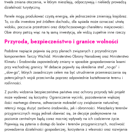
trwała zmiana otoczenia, w którym mieszkają, odpoczywają i niekiedy prowadzą
działalność turystyczną.
Panele mogą produkować czystą energię, ale jednocześnie zmieniają krajobraz.
To, co dla inwestora jest źródłem dochodu, dla sąsiada może oznaczać utratę
widoku, poczucia przestrzeni oraz dotychczasowego charakteru miejscowości.
Obie strony patrzą więc na tę samą inwestycję, ale widzą zupełnie inne rzeczy.
Przyroda, bezpieczeństwo i granice wolności
Podobne napięcie pojawia się przy planach związanych z przyrodniczym
komponentem Tarczy Wschód. Ministerstwo Obrony Narodowej oraz Ministerstwo
Klimatu i Środowiska zapowiedziały zmiany w sposobie gospodarowania lasami
przy wschodniej granicy. W debacie pojawiły się określenia stref „no-go” i
„slow-go”, których zasadniczym celem ma być utrudnienie przemieszczania się
potencjalnych wojsk przeciwnika poprzez odpowiednie kształtowanie terenu i
roślinności.
Z punktu widzenia bezpieczeństwa państwa oraz ochrony przyrody taki projekt
może wydawać się korzystny. Ograniczenie wycinki, pozostawianie większej
ilości martwego drewna, odtwarzanie mokradeł czy zwiększanie naturalnej
retencji mogą służyć zarówno środowisku, jak i obronności. Mieszkańcy terenów
przygranicznych mogą jednak obawiać się, że decyzje podejmowane na
poziomie centralnym będą coraz mocniej wpływały na ich codzienne życie.
Pojawiają się pytania o dostęp do lasów i terenów przygranicznych, możliwość
prowadzenia działalności gospodarczej, korzystania z własności oraz rozwijania