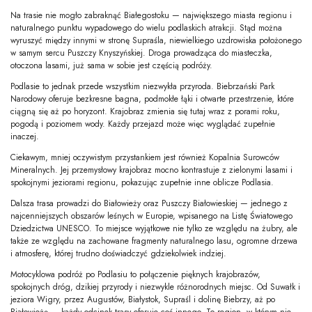
Na trasie nie mogło zabraknąć Białegostoku — największego miasta regionu i
naturalnego punktu wypadowego do wielu podlaskich atrakcji. Stąd można
wyruszyć między innymi w stronę Supraśla, niewielkiego uzdrowiska położonego
w samym sercu Puszczy Knyszyńskiej. Droga prowadząca do miasteczka,
otoczona lasami, już sama w sobie jest częścią podróży.
Podlasie to jednak przede wszystkim niezwykła przyroda. Biebrzański Park
Narodowy oferuje bezkresne bagna, podmokłe łąki i otwarte przestrzenie, które
ciągną się aż po horyzont. Krajobraz zmienia się tutaj wraz z porami roku,
pogodą i poziomem wody. Każdy przejazd może więc wyglądać zupełnie
inaczej.
Ciekawym, mniej oczywistym przystankiem jest również Kopalnia Surowców
Mineralnych. Jej przemysłowy krajobraz mocno kontrastuje z zielonymi lasami i
spokojnymi jeziorami regionu, pokazując zupełnie inne oblicze Podlasia.
Dalsza trasa prowadzi do Białowieży oraz Puszczy Białowieskiej — jednego z
najcenniejszych obszarów leśnych w Europie, wpisanego na Listę Światowego
Dziedzictwa UNESCO. To miejsce wyjątkowe nie tylko ze względu na żubry, ale
także ze względu na zachowane fragmenty naturalnego lasu, ogromne drzewa
i atmosferę, której trudno doświadczyć gdziekolwiek indziej.
Motocyklowa podróż po Podlasiu to połączenie pięknych krajobrazów,
spokojnych dróg, dzikiej przyrody i niezwykle różnorodnych miejsc. Od Suwałk i
jeziora Wigry, przez Augustów, Białystok, Supraśl i dolinę Biebrzy, aż po