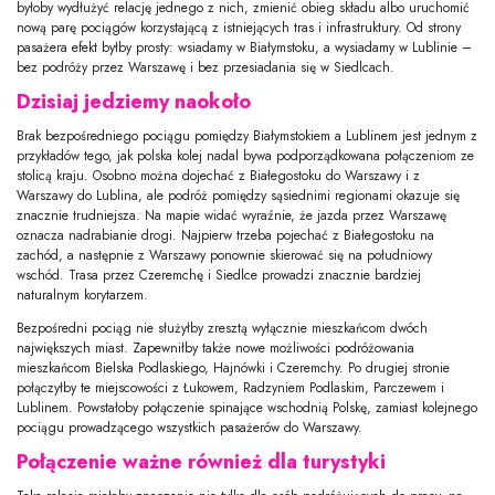
byłoby wydłużyć relację jednego z nich, zmienić obieg składu albo uruchomić
nową parę pociągów korzystającą z istniejących tras i infrastruktury. Od strony
pasażera efekt byłby prosty: wsiadamy w Białymstoku, a wysiadamy w Lublinie –
bez podróży przez Warszawę i bez przesiadania się w Siedlcach.
Dzisiaj jedziemy naokoło
Brak bezpośredniego pociągu pomiędzy Białymstokiem a Lublinem jest jednym z
przykładów tego, jak polska kolej nadal bywa podporządkowana połączeniom ze
stolicą kraju. Osobno można dojechać z Białegostoku do Warszawy i z
Warszawy do Lublina, ale podróż pomiędzy sąsiednimi regionami okazuje się
znacznie trudniejsza. Na mapie widać wyraźnie, że jazda przez Warszawę
oznacza nadrabianie drogi. Najpierw trzeba pojechać z Białegostoku na
zachód, a następnie z Warszawy ponownie skierować się na południowy
wschód. Trasa przez Czeremchę i Siedlce prowadzi znacznie bardziej
naturalnym korytarzem.
Bezpośredni pociąg nie służyłby zresztą wyłącznie mieszkańcom dwóch
największych miast. Zapewniłby także nowe możliwości podróżowania
mieszkańcom Bielska Podlaskiego, Hajnówki i Czeremchy. Po drugiej stronie
połączyłby te miejscowości z Łukowem, Radzyniem Podlaskim, Parczewem i
Lublinem. Powstałoby połączenie spinające wschodnią Polskę, zamiast kolejnego
pociągu prowadzącego wszystkich pasażerów do Warszawy.
Połączenie ważne również dla turystyki