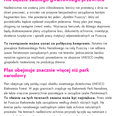
Nadleśnictwa nie zostaną jutro zlikwidowane, leśnicy nie przestaną z dnia na
dzień pracować, a minister nie przejmie bezpośrednio zarządzania każdym
fragmentem lasu. Nie powstanie też jeden „dyrektor Puszczy”, który od
poniedziałku będzie wydawał wszystkim polecenia. Nowy plan jest mapą
drogową na następne ćwierć wieku. Wyznacza kierunek, do którego stopniowo
będą dostosowywane plany urządzenia lasu, dokumenty ochronne, inwestycje,
działania turystyczne i sposób pracy instytucji odpowiedzialnych za Puszczę.
To rozwiązanie można uznać za polityczny kompromis.
Państwo nie
powiększa Białowieskiego Parku Narodowego na całą Puszczę i nie odbiera
Lasom Państwowym zarządzanych przez nie terenów. Jednocześnie bardzo
wyraźnie ogranicza możliwość prowadzenia na obszarze UNESCO zwykłej
gospodarki nastawionej na produkcję drewna.
Plan obejmuje znacznie więcej niż park
narodowy
Plan obejmuje całą polską część obiektu światowego dziedzictwa UNESCO
Białowieża Forest. W jego granicach znajduje się Białowieski Park Narodowy,
ale także znaczne powierzchnie pozostające w zarządzie Lasów Państwowych.
To właśnie na tych terenach zmiana może być największa.
Przez wiele
lat Puszcza Białowieska była zarządzana według dwóch różnych logik. Na
terenie parku narodowego nadrzędnym celem była ochrona naturalnych
procesów. Na terenach nadleśnictw ochrona przyrody łączyła się natomiast z