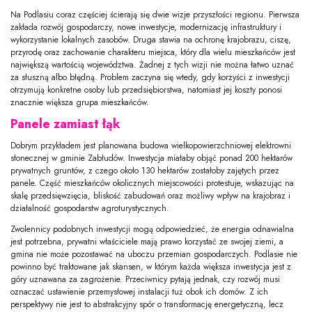
Na Podlasiu coraz częściej ścierają się dwie wizje przyszłości regionu. Pierwsza
zakłada rozwój gospodarczy, nowe inwestycje, modernizację infrastruktury i
wykorzystanie lokalnych zasobów. Druga stawia na ochronę krajobrazu, ciszę,
przyrodę oraz zachowanie charakteru miejsca, który dla wielu mieszkańców jest
największą wartością województwa. Żadnej z tych wizji nie można łatwo uznać
za słuszną albo błędną. Problem zaczyna się wtedy, gdy korzyści z inwestycji
otrzymują konkretne osoby lub przedsiębiorstwa, natomiast jej koszty ponosi
znacznie większa grupa mieszkańców.
Panele zamiast łąk
Dobrym przykładem jest planowana budowa wielkopowierzchniowej elektrowni
słonecznej w gminie Zabłudów. Inwestycja miałaby objąć ponad 200 hektarów
prywatnych gruntów, z czego około 130 hektarów zostałoby zajętych przez
panele. Część mieszkańców okolicznych miejscowości protestuje, wskazując na
skalę przedsięwzięcia, bliskość zabudowań oraz możliwy wpływ na krajobraz i
działalność gospodarstw agroturystycznych.
Zwolennicy podobnych inwestycji mogą odpowiedzieć, że energia odnawialna
jest potrzebna, prywatni właściciele mają prawo korzystać ze swojej ziemi, a
gmina nie może pozostawać na uboczu przemian gospodarczych. Podlasie nie
powinno być traktowane jak skansen, w którym każda większa inwestycja jest z
góry uznawana za zagrożenie. Przeciwnicy pytają jednak, czy rozwój musi
oznaczać ustawienie przemysłowej instalacji tuż obok ich domów. Z ich
perspektywy nie jest to abstrakcyjny spór o transformację energetyczną, lecz