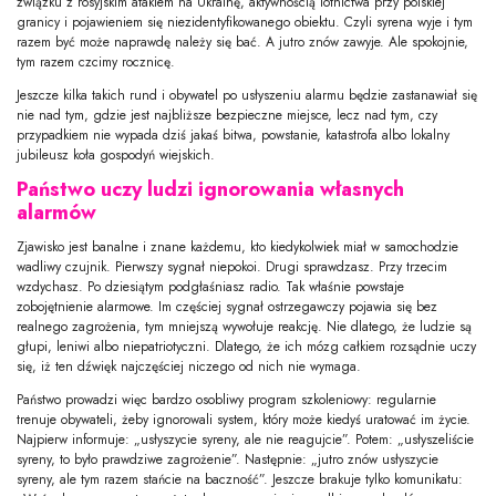
związku z rosyjskim atakiem na Ukrainę, aktywnością lotnictwa przy polskiej
granicy i pojawieniem się niezidentyfikowanego obiektu. Czyli syrena wyje i tym
razem być może naprawdę należy się bać. A jutro znów zawyje. Ale spokojnie,
tym razem czcimy rocznicę.
Jeszcze kilka takich rund i obywatel po usłyszeniu alarmu będzie zastanawiał się
nie nad tym, gdzie jest najbliższe bezpieczne miejsce, lecz nad tym, czy
przypadkiem nie wypada dziś jakaś bitwa, powstanie, katastrofa albo lokalny
jubileusz koła gospodyń wiejskich.
Państwo uczy ludzi ignorowania własnych
alarmów
Zjawisko jest banalne i znane każdemu, kto kiedykolwiek miał w samochodzie
wadliwy czujnik. Pierwszy sygnał niepokoi. Drugi sprawdzasz. Przy trzecim
wzdychasz. Po dziesiątym podgłaśniasz radio. Tak właśnie powstaje
zobojętnienie alarmowe. Im częściej sygnał ostrzegawczy pojawia się bez
realnego zagrożenia, tym mniejszą wywołuje reakcję. Nie dlatego, że ludzie są
głupi, leniwi albo niepatriotyczni. Dlatego, że ich mózg całkiem rozsądnie uczy
się, iż ten dźwięk najczęściej niczego od nich nie wymaga.
Państwo prowadzi więc bardzo osobliwy program szkoleniowy: regularnie
trenuje obywateli, żeby ignorowali system, który może kiedyś uratować im życie.
Najpierw informuje: „usłyszycie syreny, ale nie reagujcie”. Potem: „usłyszeliście
syreny, to było prawdziwe zagrożenie”. Następnie: „jutro znów usłyszycie
syreny, ale tym razem stańcie na baczność”. Jeszcze brakuje tylko komunikatu: