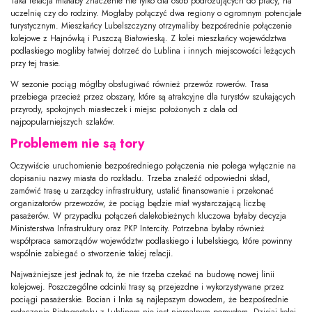
Taka relacja miałaby znaczenie nie tylko dla osób podróżujących do pracy, na
uczelnię czy do rodziny. Mogłaby połączyć dwa regiony o ogromnym potencjale
turystycznym. Mieszkańcy Lubelszczyzny otrzymaliby bezpośrednie połączenie
kolejowe z Hajnówką i Puszczą Białowieską. Z kolei mieszkańcy województwa
podlaskiego mogliby łatwiej dotrzeć do Lublina i innych miejscowości leżących
przy tej trasie.
W sezonie pociąg mógłby obsługiwać również przewóz rowerów. Trasa
przebiega przecież przez obszary, które są atrakcyjne dla turystów szukających
przyrody, spokojnych miasteczek i miejsc położonych z dala od
najpopularniejszych szlaków.
Problemem nie są tory
Oczywiście uruchomienie bezpośredniego połączenia nie polega wyłącznie na
dopisaniu nazwy miasta do rozkładu. Trzeba znaleźć odpowiedni skład,
zamówić trasę u zarządcy infrastruktury, ustalić finansowanie i przekonać
organizatorów przewozów, że pociąg będzie miał wystarczającą liczbę
pasażerów. W przypadku połączeń dalekobieżnych kluczowa byłaby decyzja
Ministerstwa Infrastruktury oraz PKP Intercity. Potrzebna byłaby również
współpraca samorządów województw podlaskiego i lubelskiego, które powinny
wspólnie zabiegać o stworzenie takiej relacji.
Najważniejsze jest jednak to, że nie trzeba czekać na budowę nowej linii
kolejowej. Poszczególne odcinki trasy są przejezdne i wykorzystywane przez
pociągi pasażerskie. Bocian i Inka są najlepszym dowodem, że bezpośrednie
połączenie Białegostoku z Lublinem nie jest nierealnym pomysłem. Dzisiaj kolej