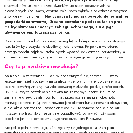
możliwe będą określone zabiegi leśne, na przykład przebudowa sztucznych
drzewostanów, usuwanie części świerków lub sosen posadzonych na
niewłaściwych siedliskach, ochrona świetlistych dąbrów albo działania związane
z konkretnymi gatunkami.
Nie oznacza to jednak powrotu do normalnej
gospodarki surowcowej. Drewno pozyskane podczas takich prac
ma być skutkiem ubocznym zabiegu ochronnego, a nie jego
głównym celem.
To zasadnicza różnica.
Dotychczas można było planować zabieg leśny, którego jednym z podstawowych
rezultatów było pozyskanie określonej ilości drewna. Po pełnym wdrożeniu
nowego modelu najpierw trzeba będzie wykazać konkretny cel przyrodniczy, a
dopiero później określić, czy jego realizacja wymaga usunięcia części drzew.
Czy to prawdziwa rewolucja?
Na mapie i w założeniach – tak. W codziennym funkcjonowaniu Puszczy –
jeszcze nie. Jeżeli spojrzymy na ostateczny cel planu, mamy do czynienia z
bardzo poważną zmianą. Na zdecydowanej większości polskiej części obiektu
UNESCO zwykłe pozyskiwanie drewna ma zostać wykluczone. Naturalne
zamieranie drzew, działalność kornika, przewracanie się pni i obecność
martwego drewna mają być traktowane jako element funkcjonowania ekosystemu,
a nie jako automatyczne uzasadnienie wycinki. To wyraźne odejście od wizji
Puszczy jako lasu, który trzeba stale porządkować, odnawiać i użytkować
podobnie jak inne kompleksy zarządzane przez Lasy Państwowe.
Nie jest to jednak rewolucja, która wydarzy się jednego dnia. Sam plan
zarządzania nie zastępuje wszystkich obowiązujących dokumentów i przepisów.