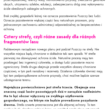
obcych, utrzymaniu szlaków, edukacji, zabezpieczaniu dróg oraz wykonywaniu
ściśle określonych zabiegów ochronnych.
Brak zwykłej gospodarki leśnej nie oznacza pozostawienia Puszczy bez ludzi.
Oznacza pozostawienie większej części lasu naturalnym procesom, przy
jednoczesnym zachowaniu administracji odpowiedzialnej za bezpieczeństwo i
ochronę.
Cztery strefy, czyli różne zasady dla różnych
fragmentów lasu
Podstawowym narzędziem nowego planu jest podział Puszczy na strefy. Nie
wszystkie miejsca będą chronione w dokładnie taki sam sposób. W strefie
pierwszej ma obowiązywać ochrona ścisła. Naturalne procesy mają tam
przebiegać bez ingerencji człowieka, a dostęp ludzi pozostanie mocno
ograniczony. Strefa druga obejmuje przede wszystkim obszary chronione
częściowo, w tym park narodowy i rezerwaty. Działania człowieka również mają
być tam podporządkowane ochronie przyrody, choć możliwe będzie szersze
udostępnianie terenu.
Największa powierzchniowo jest strefa trzecia. Obejmuje ona
znaczną część lasów pozostających dziś w zarządzie nadleśnictw.
Ma to być obszar wyłączony ze zwykłego użytkowania
gospodarczego, na którym nie będzie prowadzone pozyskanie
drewna.
Strefa czwarta przeznaczona jest dla aktywnej ochrony. To tam