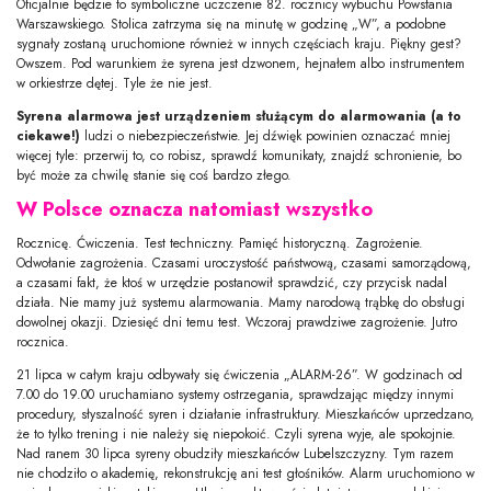
Oficjalnie będzie to symboliczne uczczenie 82. rocznicy wybuchu Powstania
Warszawskiego. Stolica zatrzyma się na minutę w godzinę „W”, a podobne
sygnały zostaną uruchomione również w innych częściach kraju. Piękny gest?
Owszem. Pod warunkiem że syrena jest dzwonem, hejnałem albo instrumentem
w orkiestrze dętej. Tyle że nie jest.
Syrena alarmowa jest urządzeniem służącym do alarmowania (a to
ciekawe!)
ludzi o niebezpieczeństwie. Jej dźwięk powinien oznaczać mniej
więcej tyle: przerwij to, co robisz, sprawdź komunikaty, znajdź schronienie, bo
być może za chwilę stanie się coś bardzo złego.
W Polsce oznacza natomiast wszystko
Rocznicę. Ćwiczenia. Test techniczny. Pamięć historyczną. Zagrożenie.
Odwołanie zagrożenia. Czasami uroczystość państwową, czasami samorządową,
a czasami fakt, że ktoś w urzędzie postanowił sprawdzić, czy przycisk nadal
działa. Nie mamy już systemu alarmowania. Mamy narodową trąbkę do obsługi
dowolnej okazji. Dziesięć dni temu test. Wczoraj prawdziwe zagrożenie. Jutro
rocznica.
21 lipca w całym kraju odbywały się ćwiczenia „ALARM-26”. W godzinach od
7.00 do 19.00 uruchamiano systemy ostrzegania, sprawdzając między innymi
procedury, słyszalność syren i działanie infrastruktury. Mieszkańców uprzedzano,
że to tylko trening i nie należy się niepokoić. Czyli syrena wyje, ale spokojnie.
Nad ranem 30 lipca syreny obudziły mieszkańców Lubelszczyzny. Tym razem
nie chodziło o akademię, rekonstrukcję ani test głośników. Alarm uruchomiono w