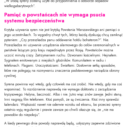
„W środę syreny zostaną użyte do przypomnienia o odbiorze odpadów
wielkogabarytowych”.
Pamięć o powstańcach nie wymaga psucia
systemu bezpieczeństwa
Krytyka używania syren nie jest krytyką Powstania Warszawskiego ani pamięci o
jego uczestnikach. To wygodny chwyt tych, którzy każdą dyskusję chcą zamknąć
pytaniem: „Czy przeszkadza panu oddawanie hołdu bohaterom?”. Nie.
Przeszkadza mi używanie urządzenia alarmowego do celów ceremonialnych w
państwie leżącym przy kraju napadniętym przez Rosję. Powstańców można
uczcić minutą ciszy. Zatrzymaniem ruchu. Dzwonami kościelnymi. Hejnałem.
Sygnałem emitowanym z miejskich głośników. Komunikatem w radiu i
telefonach. Flagami. Uroczystościami. Światłami. Dosłownie setką sposobów,
które nie polegają na rozmywaniu znaczenia podstawowego narzędzia obrony
cywilnej.
Syrena powinna wyć wtedy, gdy człowiek ma coś zrobić. Nie wtedy, gdy ma coś
wspominać. To rozróżnienie naprawdę nie wymaga doktoratu z zarządzania
kryzysowego. Halyna, baczność. Albo i nie. Jutro więc znów zawyje. Jedni staną.
Inni nagrają film telefonem. Ktoś pomyśli, że są ćwiczenia. Ktoś inny sprawdzi
kalendarz. Większość nawet nie oderwie wzroku od ekranu, bo przecież syreny
ostatnio wyją regularnie i prawie zawsze po chwili okazuje się, że „nie ma
powodów do niepokoju”.
A kiedy pewnego dnia powody naprawdę będą, usłyszymy zapewne zdziwione