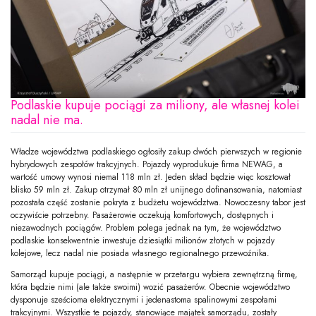
Podlaskie kupuje pociągi za miliony, ale własnej kolei
nadal nie ma.
Władze województwa podlaskiego ogłosiły zakup dwóch pierwszych w regionie
hybrydowych zespołów trakcyjnych. Pojazdy wyprodukuje firma NEWAG, a
wartość umowy wynosi niemal 118 mln zł. Jeden skład będzie więc kosztował
blisko 59 mln zł. Zakup otrzymał 80 mln zł unijnego dofinansowania, natomiast
pozostała część zostanie pokryta z budżetu województwa. Nowoczesny tabor jest
oczywiście potrzebny. Pasażerowie oczekują komfortowych, dostępnych i
niezawodnych pociągów. Problem polega jednak na tym, że województwo
podlaskie konsekwentnie inwestuje dziesiątki milionów złotych w pojazdy
kolejowe, lecz nadal nie posiada własnego regionalnego przewoźnika.
Samorząd kupuje pociągi, a następnie w przetargu wybiera zewnętrzną firmę,
która będzie nimi (ale także swoimi) wozić pasażerów. Obecnie województwo
dysponuje sześcioma elektrycznymi i jedenastoma spalinowymi zespołami
trakcyjnymi. Wszystkie te pojazdy, stanowiące majątek samorządu, zostały