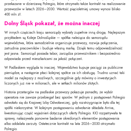
przekazane w dzierżawę Polregio, które otrzymało także kontrakt na realizowanie
przewozów w latach 2026–2030. Wartość pięcioletniej umowy wynosi blisko
400 mln zł.
Dolny Śląsk pokazał, że można inaczej
W innych częściach kraju samorządy wybrały zupełnie inną drogę. Najlepszym
przykładem są Koleje Dolnośląskie — spółka należąca do samorządu
województwa, która samodzielnie organizuje przewozy, rozwija połączenia,
zatrudnia pracowników i buduje własną markę. Dzięki temu odpowiedzialność
jest jasna. Samorząd posiada tabor, zarządza przewoźnikiem i bezpośrednio
odpowiada przed mieszkańcami za jakość połączeń.
W Podlaskiem wygląda to inaczej. Województwo kupuje pociągi za publiczne
pieniądze, a następnie płaci kolejnej spółce za ich obsługę. Trudno uznać taki
model za najlepszy z możliwych, szczególnie gdy mówimy o inwestycjach
liczonych już nie w milionach, ale w setkach milionów złotych.
Historia przetargów na podlaskie przewozy pokazuje ponadto, że wybór
operatora nie zawsze przebiegał bez sporów. W jednym z postępowań Polregio
odwołało się do Krajowej Izby Odwoławczej, gdy rozstrzygnięcie było dla tej
spółki niekorzystne. W kolejnym postępowaniu odwołanie składała Arriva,
kwestionując część wyjaśnień dotyczących oferty Polregio. KIO rozpatrywała te
sprawy, nakazywała ponowne badanie określonych elementów postępowania
albo oddalała zarzuty. Ostatecznie kontrakt na lata 2026–2030 otrzymało
Polregio.