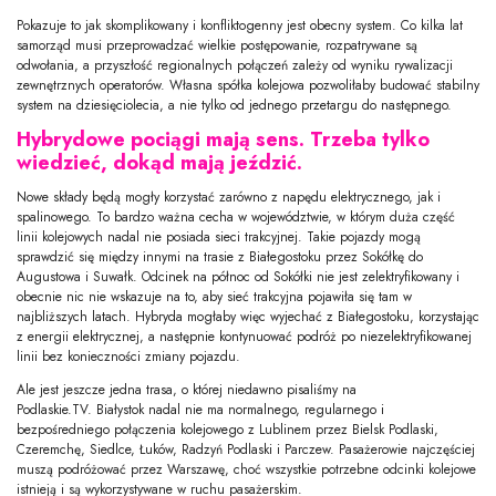
Pokazuje to jak skomplikowany i konfliktogenny jest obecny system. Co kilka lat
samorząd musi przeprowadzać wielkie postępowanie, rozpatrywane są
odwołania, a przyszłość regionalnych połączeń zależy od wyniku rywalizacji
zewnętrznych operatorów. Własna spółka kolejowa pozwoliłaby budować stabilny
system na dziesięciolecia, a nie tylko od jednego przetargu do następnego.
Hybrydowe pociągi mają sens. Trzeba tylko
wiedzieć, dokąd mają jeździć.
Nowe składy będą mogły korzystać zarówno z napędu elektrycznego, jak i
spalinowego. To bardzo ważna cecha w województwie, w którym duża część
linii kolejowych nadal nie posiada sieci trakcyjnej. Takie pojazdy mogą
sprawdzić się między innymi na trasie z Białegostoku przez Sokółkę do
Augustowa i Suwałk. Odcinek na północ od Sokółki nie jest zelektryfikowany i
obecnie nic nie wskazuje na to, aby sieć trakcyjna pojawiła się tam w
najbliższych latach. Hybryda mogłaby więc wyjechać z Białegostoku, korzystając
z energii elektrycznej, a następnie kontynuować podróż po niezelektryfikowanej
linii bez konieczności zmiany pojazdu.
Ale jest jeszcze jedna trasa, o której niedawno pisaliśmy na
Podlaskie.TV. Białystok nadal nie ma normalnego, regularnego i
bezpośredniego połączenia kolejowego z Lublinem przez Bielsk Podlaski,
Czeremchę, Siedlce, Łuków, Radzyń Podlaski i Parczew. Pasażerowie najczęściej
muszą podróżować przez Warszawę, choć wszystkie potrzebne odcinki kolejowe
istnieją i są wykorzystywane w ruchu pasażerskim.