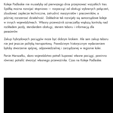
Koleje Podlaskie nie musiałyby od pierwszego dnia przejmować wszystkich tras.
Spółkę można rozwijać stopniowo — rozpocząć od obsługi wybranych połączeń,
zbudować zaplecze techniczne, zatrudnić maszynistów i pracowników, a
później rozszerzać działalność. Dokładnie tak rozwijały się samorządowe koleje
w innych województwach. Własny przewoźnik oznaczałby większą kontrolę nad
rozkładem jazdy, standardem obsługi, stanem taboru i informacją dla
pasażerów.
Zakup hybrydowych pociągów może być dobrym krokiem. Ale sam zakup taboru
nie jest jeszcze polityką transportową. Prawdziwym historycznym wydarzeniem
byłoby stworzenie spójnej, odpowiedzialnej i zarządzanej w regionie kolei.
Panie Marszałku, skoro województwo potrafi kupować własne pociągi, powinno
również potrafić stworzyć własnego przewoźnika. Czas na Koleje Podlaskie.