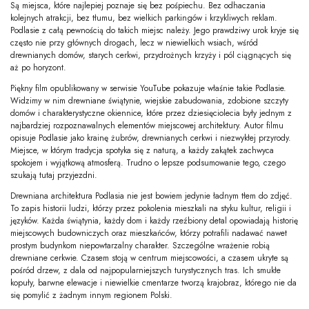
Są miejsca, które najlepiej poznaje się bez pośpiechu. Bez odhaczania
kolejnych atrakcji, bez tłumu, bez wielkich parkingów i krzykliwych reklam.
Podlasie z całą pewnością do takich miejsc należy. Jego prawdziwy urok kryje się
często nie przy głównych drogach, lecz w niewielkich wsiach, wśród
drewnianych domów, starych cerkwi, przydrożnych krzyży i pól ciągnących się
aż po horyzont.
Piękny film opublikowany w serwisie YouTube pokazuje właśnie takie Podlasie.
Widzimy w nim drewniane świątynie, wiejskie zabudowania, zdobione szczyty
domów i charakterystyczne okiennice, które przez dziesięciolecia były jednym z
najbardziej rozpoznawalnych elementów miejscowej architektury. Autor filmu
opisuje Podlasie jako krainę żubrów, drewnianych cerkwi i niezwykłej przyrody.
Miejsce, w którym tradycja spotyka się z naturą, a każdy zakątek zachwyca
spokojem i wyjątkową atmosferą. Trudno o lepsze podsumowanie tego, czego
szukają tutaj przyjezdni.
Drewniana architektura Podlasia nie jest bowiem jedynie ładnym tłem do zdjęć.
To zapis historii ludzi, którzy przez pokolenia mieszkali na styku kultur, religii i
języków. Każda świątynia, każdy dom i każdy rzeźbiony detal opowiadają historię
miejscowych budowniczych oraz mieszkańców, którzy potrafili nadawać nawet
prostym budynkom niepowtarzalny charakter. Szczególne wrażenie robią
drewniane cerkwie. Czasem stoją w centrum miejscowości, a czasem ukryte są
pośród drzew, z dala od najpopularniejszych turystycznych tras. Ich smukłe
kopuły, barwne elewacje i niewielkie cmentarze tworzą krajobraz, którego nie da
się pomylić z żadnym innym regionem Polski.