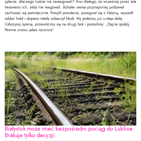
pytanie: dlaczego ludzie nie zareagowali? Ano dlatego, że wcześniej przez lata
tresowano ich, żeby nie reagowali. Bohater mema przynajmniej próbował
zachować się patriotycznie. Pomylił powstania, pożegnał się z Halyną, wyszedł
oddać hołd i dopiero wtedy zobaczył błysk. My jesteśmy już o etap dalej.
Usłyszymy syrenę, przewrócimy się na drugi bok i pomyślimy: „Dajcie spokój.
Pewnie znowu jakaś rocznica”.
Białystok może mieć bezpośredni pociąg do Lublina.
Brakuje tylko decyzji.