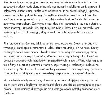
Równie ważne są tradycyjne drewniane domy. W wielu wsiach wciąż można
zobaczyć budynki ozdobione misternie wycinanymi nadokiennikami, gankami i
kolorowymi okiennicami. Niektóre są odnowione, inne powoli ulegają upływowi
czasu. Wszystkie jednak tworzą niezwykłą opowieść o dawnym Podlasiu. To
właśnie ta autentyczność przyciąga ludzi z różnych stron świata. Podlasie nie
zachwyca rozmachem. Zachwyca ciszą, detalem i poczuciem, że czas płynie tu
nieco inaczej. Przyjezdni szukają tutaj nie tylko żubrów i dzikiej przyrody, lecz
także krajobrazu kulturowego, który w wielu innych miejscach już dawno
zniknął.
Film przypomina również, jak kruche jest to dziedzictwo. Drewniane budynki
wymagają stałej opieki, remontów i ludzi, którzy rozumieją ich wartość. Każdy
znikający dom z okiennicami i każda zaniedbana świątynia oznaczają utratę
fragmentu regionalnej tożsamości, którego nie da się później odbudować za
pomocą nowoczesnych materiałów i przypadkowych imitacji. Warto więc oglądać
takie filmy, ale przede wszystkim warto ruszyć w drogę i zobaczyć Podlasie na
własne oczy. Nie trzeba planować wielkiej wyprawy. Czasem wystarczy zjechać z
głównej trasy, zatrzymać się w niewielkiej miejscowości i rozejrzeć dookoła.
Może właśnie wtedy zobaczymy drewnianą cerkiew odbijającą się w porannej
mgle, stary dom z błękitnymi okiennicami albo pustą drogę prowadzącą między
polami. I zrozumiemy, dlaczego ludzie z całego świata potrafią zakochać się w
Podlasiu.