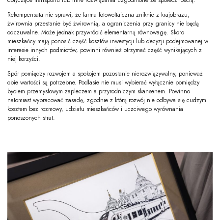
Rekompensata nie sprawi, że farma fotowoltaiczna zniknie z krajobrazu,
żwirownia przestanie być żwirownią, a ograniczenia przy granicy nie będą
odczuwalne. Może jednak przywrócić elementarną równowagę. Skoro
mieszkańcy mają ponosić część kosztów inwestycji lub decyzji podejmowanej w
interesie innych podmiotów, powinni również otrzymać część wynikających z
niej korzyści.
Spór pomiędzy rozwojem a spokojem pozostanie nierozwiązywalny, ponieważ
obie wartości są potrzebne. Podlasie nie musi wybierać wyłącznie pomiędzy
byciem przemysłowym zapleczem a przyrodniczym skansenem. Powinno
natomiast wypracować zasadę, zgodnie z którą rozwój nie odbywa się cudzym
kosztem bez rozmowy, udziału mieszkańców i uczciwego wyrównania
ponoszonych strat.