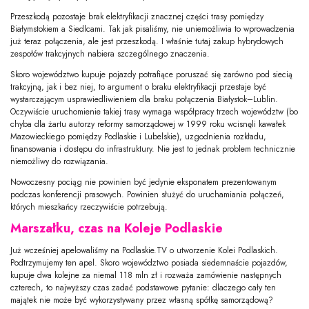
Przeszkodą pozostaje brak elektryfikacji znacznej części trasy pomiędzy
Białymstokiem a Siedlcami. Tak jak pisaliśmy, nie uniemożliwia to wprowadzenia
już teraz połączenia, ale jest przeszkodą. I właśnie tutaj zakup hybrydowych
zespołów trakcyjnych nabiera szczególnego znaczenia.
Skoro województwo kupuje pojazdy potrafiące poruszać się zarówno pod siecią
trakcyjną, jak i bez niej, to argument o braku elektryfikacji przestaje być
wystarczającym usprawiedliwieniem dla braku połączenia Białystok–Lublin.
Oczywiście uruchomienie takiej trasy wymaga współpracy trzech województw (bo
chyba dla żartu autorzy reformy samorządowej w 1999 roku wcisnęli kawałek
Mazowieckiego pomiędzy Podlaskie i Lubelskie), uzgodnienia rozkładu,
finansowania i dostępu do infrastruktury. Nie jest to jednak problem technicznie
niemożliwy do rozwiązania.
Nowoczesny pociąg nie powinien być jedynie eksponatem prezentowanym
podczas konferencji prasowych. Powinien służyć do uruchamiania połączeń,
których mieszkańcy rzeczywiście potrzebują.
Marszałku, czas na Koleje Podlaskie
Już wcześniej apelowaliśmy na Podlaskie.TV o utworzenie Kolei Podlaskich.
Podtrzymujemy ten apel. Skoro województwo posiada siedemnaście pojazdów,
kupuje dwa kolejne za niemal 118 mln zł i rozważa zamówienie następnych
czterech, to najwyższy czas zadać podstawowe pytanie: dlaczego cały ten
majątek nie może być wykorzystywany przez własną spółkę samorządową?