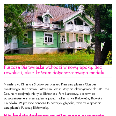
Puszcza Białowieska wchodzi w nową epokę. Bez
rewolucji, ale z końcem dotychczasowego modelu.
Ministerstwo Klimatu i Środowiska przyjęło Plan zarządzania Obiektem
Światowego Dziedzictwa Białowieża Forest, który ma obowiązywać do 2051 roku.
Dokument obejmuje nie tylko Białowieski Park Narodowy, ale również
puszczańskie tereny zarządzane przez nadleśnictwa Białowieża, Browsk i
Hajnówka. W praktyce oznacza to początek głębokiej zmiany w sposobie
zarządzania Puszczą Białowieską.
Nie będzie żadnego gwałtownego przewrotu