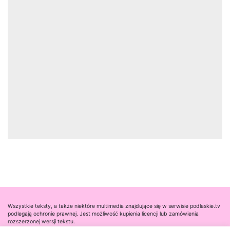
Wszystkie teksty, a także niektóre multimedia znajdujące się w serwisie podlaskie.tv
podlegają ochronie prawnej. Jest możliwość kupienia licencji lub zamówienia
rozszerzonej wersji tekstu.