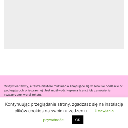
Wszystkie teksty, a także niektóre multimedia znajdujące się w serwisie podlaskie.tv
podlegają ochronie prawnej. Jest możliwość kupienia licencji lub zamówienia
rozszerzonej wersji tekstu.
Kontynuując przeglądanie strony, zgadzasz się na instalację
Współpraca
Ustawienia
plików cookies na swoim urządzeniu.
Kontakt
prywatności
OK
Nota prawna