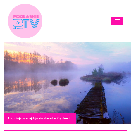
Skip
to
content
A to miejsce znajduje się akurat w Krynkach...