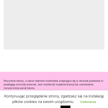
Wszystkie teksty, a także niektóre multimedia znajdujące się w serwisie podlaskie.tv
podlegają ochronie prawnej. Jest możliwość kupienia licencji lub zamówienia
rozszerzonej wersji tekstu.
Kontynuując przeglądanie strony, zgadzasz się na instalację
Współpraca
Ustawienia
plików cookies na swoim urządzeniu.
Kontakt