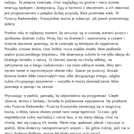
rodzaju. Te potężne zwierzęta, choć wyglądają na groźne i nieco surowe,
emanują spokojem i dostojnością. Żyją w harmonii z otoczeniem, a ich obecność
jest przypomnieniem o potędze dzikiej przyrody, która przetrwała wieki. W
Puszczy Białowieskiej i Knyszyńskiej można je zobaczyć, jak powoli przemierzają
polany.
Przełom roku to najlepszy moment, by zanurzyć się w zimowej scenerii puszcz i
spróbować dostrzec żubry. Mniej liści na drzewach i zaszronione, a czasem i
śnieżne otoczenie sprawiają, że te zwierzęta są łatwiejsze do wypatrzenia.
Ponadto, zimowe słońce, choć krótkie, rzuca miękkie światło, które podkreśla
piękno puszczańskiego krajobrazu. Ale obserwacja żubrów to nie tylko okazja do
bliskiego kontaktu z naturą. To również szansa na chwilę refleksji, na
zatrzymanie się w biegu codzienności i na nowo odkrycie świata, który tętni
życiem nawet w najzimniejszym okresie roku. Spacer po puszczy, dźwięki
łamania butem lekko zmarzniętych traw, albo skrzypiącego śniegu, odgłos
żubra chrupiącego pożywienie – wszystko to tworzy doświadczenie, które
pozostaje w pamięci na zawsze.
Wyruszając w podróż, pamiętaj, by odpowiednio się przygotować. Ciepłe
ubrania, termos z herbatą i lornetka to podstawowe wyposażenie. Na przełomie
roku Puszcza Białowieska i Puszcza Knyszyńska zamieniają się w magiczną
krainę, w której natura otwiera przed nami swoje tajemnice. To czas, gdy
majestatyczne żubry wychodzą z cienia lasu, a my mamy okazję, choć na
chwilę, stać się częścią ich świata. Warto więc spakować plecak i wyruszyć w
podróż, która dostarczy niezapomnianych wrażeń – bo gdzie indziej, jeśli nie w
sercu dzikiego Podlasia, można tak blisko poczuć puls życia?