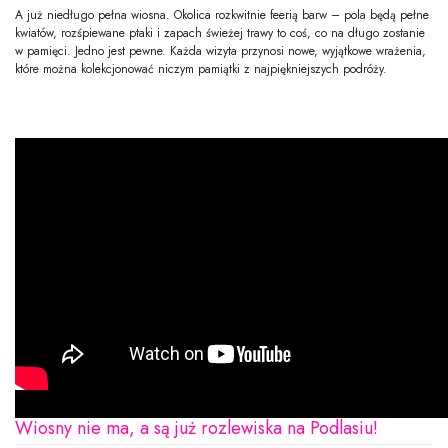
A już niedługo pełna wiosna. Okolica rozkwitnie feerią barw – pola będą pełne
kwiatów, rozśpiewane ptaki i zapach świeżej trawy to coś, co na długo zostanie
w pamięci. Jedno jest pewne. Każda wizyta przynosi nowe, wyjątkowe wrażenia,
które można kolekcjonować niczym pamiątki z najpiękniejszych podróży.
Wiosny nie ma, a są już rozlewiska na Podlasiu!