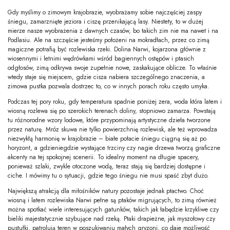
Gdy myślimy o zimowym krajobrazie, wyobrażamy sobie najczęściej zaspy
śniegu, zamarznięte jeziora i ciszę przenikającą lasy. Niestety, to w dużej
mierze nasze wyobrażenia z dawnych czasów, bo takich zim nie ma nawet i na
Podlasiu. Ale na szczęście jesteśmy położeni na mokradłach, przez co zimą
magiczne potrafią być rozlewiska rzeki. Dolina Narwi, kojarzona głównie z
wiosennymi i letnimi wędrówkami wśród bagiennych ostępów i ptasich
odgłosów, zimą odkrywa swoje zupełnie nowe, zaskakujące oblicze. To właśnie
wtedy staje się miejscem, gdzie cisza nabiera szczególnego znaczenia, a
zimowa pustka pozwala dostrzec to, co w innych porach roku często umyka.
Podczas tej pory roku, gdy temperatura spadnie poniżej zera, woda która latem i
wiosną rozlewa się po szerokich terenach doliny, stopniowo zamarza. Powstają
tu różnorodne wzory lodowe, które przypominają artystyczne dzieła tworzone
przez naturę. Mróz skuwa nie tylko powierzchnię rozlewisk, ale też wprowadza
niezwykłą harmonię w krajobrazie – białe połacie śniegu ciągną się aż po
horyzont, a gdzieniegdzie wystające trzciny czy nagie drzewa tworzą graficzne
akcenty na tej spokojnej scenerii. To idealny moment na długie spacery,
ponieważ szlaki, zwykle otoczone wodą, teraz stają się bardziej dostępne i
ciche. I mówimy tu o sytuacji, gdzie tego śniegu nie musi spaść zbyt dużo.
Największą atrakcją dla miłośników natury pozostaje jednak ptactwo. Choć
wiosną i latem rozlewiska Narwi pełne są ptaków migrujących, to zimą również
można spotkać wiele interesujących gatunków, takich jak łabędzie krzykliwe czy
bieliki majestatycznie szybujące nad rzeką. Ptaki drapieżne, jak myszołowy czy
pustułki, patrolują teren w poszukiwaniu małych gryzoni, co daje możliwość