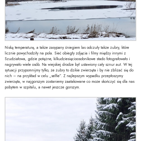
Niską temperaturę, a także zasypany śniegiem las odczuły także żubry, które
licznie powychodziły na pola. Sieć obiegły zdjęcia i filmy między innymi z
Szudziałowa, gdzie potężne, kilkudziesięcioosobnikowe stado fotografowało i
nagrywało wiele osób. Na wiejskiej drodze był ustawiony cały sznur aut. W tej
sytuacji przypomnijmy tylko, że żubry to dzikie zwierzęta i by nie zbliżać się do
nich – na przykład w celu „selfie”. Z najlepszym wypadku przepłoszymy
zwierzęta, w najgorszym zostaniemy zaatakowane co może skończyć się dla nas
pobytem w szpitalu, a nawet jeszcze gorszym.