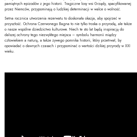
pamiętnych epizodów z jego historii. Tragiczne losy wsi Grzędy, spacyfikowanej
przez Niemców, przypominają o ludzkiej determinacji w walce o wolność.
Setna rocznica utworzenia rezerwatu to doskonała okazja, aby spojrzeć w
przyszłość. Ochrona Czerwonego Bagna to nie tylko troska o przyrodę, ale także
o nasze wspólne dziedzictwo kulturowe. Niech te sto lat będą inspiracją do
dalszej ochrony tego niezwykłego miejsca – symbolu harmonii między
człowiekiem a naturą, a także żywego pomnika historii, który przetrwał, by
opowiadać o dawnych czasach i przypominać o wartości dzikiej przyrody w XXI
wieku.