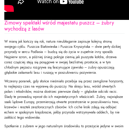
Zimowy spektakl wśród majestatu puszcz – żubry
wychodzą z lasów
W miarę jak kończy się rok, natura nieubłaganie zapisuje kolejną stronę
swojego cyklu. Puszcza Białowieska i Puszcza Knyszyńska – dwie perły dzikiej
przyrody w sercu Podlasia – budzą się do życia w zupełnie inny sposób.
Najpierw szron, a później śnieg pokryje ziemię jak puszysta kołdra, drzewa
coraz częściej stają się posągowe w swojej bezlistnej prostocie, a w tym
chłodnym pejzażu rozgrywa się fascynujące zjawisko – żubry opuszczają
głębokie zakamarki lasu i ruszają w poszukiwaniu pożywienia.
Wczesny poranek, gdy słońce nieśmiało przebija się przez zamglone horyzonty,
to najlepszy czas na wyprawę do puszczy. Na skraju lasu, wśród otwartych
polan i młodników, można dostrzec pierwsze ślady – głębokie odciski racic.
Ślady te prowadzą wprost do ich majestatycznych właścicieli. Żubry, największe
ssaki lądowe Europy, przemierzają otwarte przestrzenie w poszukiwaniu traw,
krzewów i resztek zeszłorocznych zbiorów. Ich ciche kroki zdają się odbijać
echem w spokojnym krajobrazie, jakby przyroda wstrzymywała oddech, by nie
zakłócić tego widowiska.
Spotkanie z żubrem w jego naturalnym środowisku to przeżycie jedyne w swoim