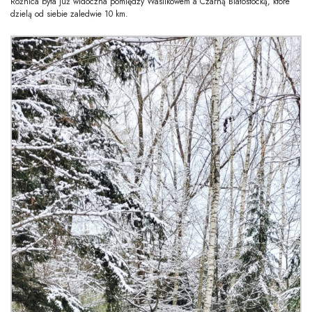
Różnica była już widoczna pomiędzy Wasilkowem a Czarną Białostocką, które
dzielą od siebie zaledwie 10 km.