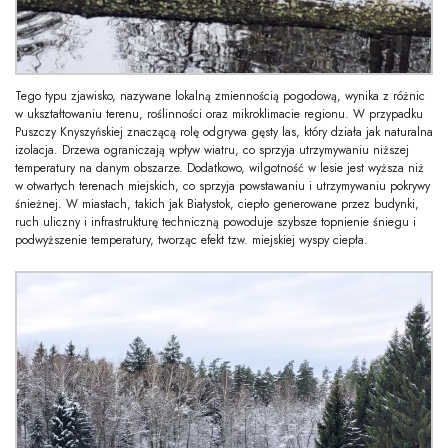
Tego typu zjawisko, nazywane lokalną zmiennością pogodową, wynika z różnic
w ukształtowaniu terenu, roślinności oraz mikroklimacie regionu. W przypadku
Puszczy Knyszyńskiej znaczącą rolę odgrywa gęsty las, który działa jak naturalna
izolacja. Drzewa ograniczają wpływ wiatru, co sprzyja utrzymywaniu niższej
temperatury na danym obszarze. Dodatkowo, wilgotność w lesie jest wyższa niż
w otwartych terenach miejskich, co sprzyja powstawaniu i utrzymywaniu pokrywy
śnieżnej. W miastach, takich jak Białystok, ciepło generowane przez budynki,
ruch uliczny i infrastrukturę techniczną powoduje szybsze topnienie śniegu i
podwyższenie temperatury, tworząc efekt tzw. miejskiej wyspy ciepła.