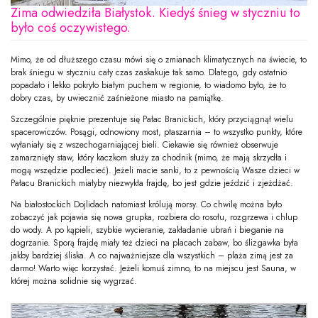
Zima odwiedziła Białystok. Kiedyś śnieg w styczniu to
było coś oczywistego.
Mimo, że od dłuższego czasu mówi się o zmianach klimatycznych na świecie, to
brak śniegu w styczniu cały czas zaskakuje tak samo. Dlatego, gdy ostatnio
popadało i lekko pokryło białym puchem w regionie, to wiadomo było, że to
dobry czas, by uwiecznić zaśnieżone miasto na pamiątkę.
Szczególnie pięknie prezentuje się Pałac Branickich, który przyciągnął wielu
spacerowiczów. Posągi, odnowiony most, ptaszarnia – to wszystko punkty, które
wyłaniały się z wszechogarniającej bieli. Ciekawie się również obserwuje
zamarznięty staw, który kaczkom służy za chodnik (mimo, że mają skrzydła i
mogą wszędzie podlecieć). Jeżeli macie sanki, to z pewnością Wasze dzieci w
Pałacu Branickich miałyby niezwykła frajdę, bo jest gdzie jeździć i zjeżdżać.
Na białostockich Dojlidach natomiast królują morsy. Co chwilę można było
zobaczyć jak pojawia się nowa grupka, rozbiera do rosołu, rozgrzewa i chlup
do wody. A po kąpieli, szybkie wycieranie, zakładanie ubrań i bieganie na
dogrzanie. Sporą frajdę miały też dzieci na placach zabaw, bo ślizgawka była
jakby bardziej śliska. A co najważniejsze dla wszystkich – plaża zimą jest za
darmo! Warto więc korzystać. Jeżeli komuś zimno, to na miejscu jest Sauna, w
której można solidnie się wygrzać.