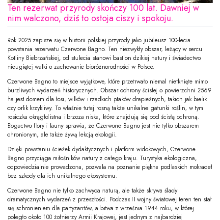
Ten rezerwat przyrody skończy 100 lat. Dawniej w
nim walczono, dziś to ostoja ciszy i spokoju.
Rok 2025 zapisze się w historii polskiej przyrody jako jubileusz 100-lecia
powstania rezerwatu Czerwone Bagno. Ten niezwykły obszar, leżący w sercu
Kotliny Biebrzańskiej, od stulecia stanowi bastion dzikiej natury i świadectwo
nieugiętej walki o zachowanie bioróżnorodności w Polsce.
Czerwone Bagno to miejsce wyjątkowe, które przetrwało niemal nietknięte mimo
burzliwych wydarzeń historycznych. Obszar ochrony ścisłej o powierzchni 2569
ha jest domem dla łosi, wilków i rzadkich ptaków drapieżnych, takich jak bielik
czy orlik krzykliwy. To właśnie tutaj rosną także unikalne gatunki roślin, w tym
rosiczka okrągłolistna i brzoza niska, które znajdują się pod ścisłą ochroną.
Bogactwo flory i fauny sprawia, że Czerwone Bagno jest nie tylko obszarem
chronionym, ale także żywą lekcją ekologii.
Dzięki powstaniu ścieżek dydaktycznych i platform widokowych, Czerwone
Bagno przyciąga miłośników natury z całego kraju. Turystyka ekologiczna,
odpowiedzialnie prowadzona, pozwala na poznanie piękna podlaskich mokradeł
bez szkody dla ich unikalnego ekosystemu.
Czerwone Bagno nie tylko zachwyca naturą, ale także skrywa ślady
dramatycznych wydarzeń z przeszłości. Podczas II wojny światowej teren ten stał
się schronieniem dla partyzantów, a bitwa z września 1944 roku, w której
poległo około 100 żołnierzy Armii Krajowej, jest jednym z najbardziej