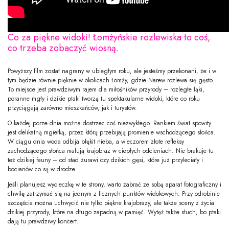
Co za piękne widoki! Łomżyńskie rozlewiska to coś,
co trzeba zobaczyć wiosną.
Powyższy film został nagrany w ubiegłym roku, ale jesteśmy przekonani, że i w
tym będzie równie pięknie w okolicach Łomży, gdzie Narew rozlewa się gęsto.
To miejsce jest prawdziwym rajem dla miłośników przyrody – rozległe łąki,
poranne mgły i dzikie ptaki tworzą tu spektakularne widoki, które co roku
przyciągają zarówno mieszkańców, jak i turystów.
O każdej porze dnia można dostrzec coś niezwykłego. Rankiem świat spowity
jest delikatną mgiełką, przez którą przebijają promienie wschodzącego słońca.
W ciągu dnia woda odbija błękit nieba, a wieczorem złote refleksy
zachodzącego słońca malują krajobraz w ciepłych odcieniach. Nie brakuje tu
też dzikiej fauny – od stad żurawi czy dzikich gęsi, które już przyleciały i
bocianów co są w drodze.
Jeśli planujesz wycieczkę w te strony, warto zabrać ze sobą aparat fotograficzny i
chwilę zatrzymać się na jednym z licznych punktów widokowych. Przy odrobinie
szczęścia można uchwycić nie tylko piękne krajobrazy, ale także sceny z życia
dzikiej przyrody, które na długo zapadną w pamięć. Wytęż także słuch, bo ptaki
dają tu prawdziwy koncert.