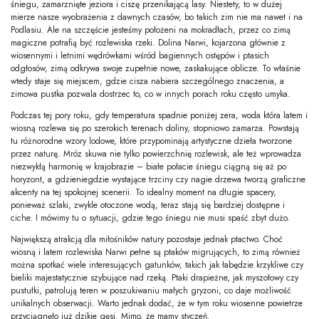
śniegu, zamarznięte jeziora i ciszę przenikającą lasy. Niestety, to w dużej
mierze nasze wyobrażenia z dawnych czasów, bo takich zim nie ma nawet i na
Podlasiu. Ale na szczęście jesteśmy położeni na mokradłach, przez co zimą
magiczne potrafią być rozlewiska rzeki. Dolina Narwi, kojarzona głównie z
wiosennymi i letnimi wędrówkami wśród bagiennych ostępów i ptasich
odgłosów, zimą odkrywa swoje zupełnie nowe, zaskakujące oblicze. To właśnie
wtedy staje się miejscem, gdzie cisza nabiera szczególnego znaczenia, a
zimowa pustka pozwala dostrzec to, co w innych porach roku często umyka.
Podczas tej pory roku, gdy temperatura spadnie poniżej zera, woda która latem i
wiosną rozlewa się po szerokich terenach doliny, stopniowo zamarza. Powstają
tu różnorodne wzory lodowe, które przypominają artystyczne dzieła tworzone
przez naturę. Mróz skuwa nie tylko powierzchnię rozlewisk, ale też wprowadza
niezwykłą harmonię w krajobrazie – białe połacie śniegu ciągną się aż po
horyzont, a gdzieniegdzie wystające trzciny czy nagie drzewa tworzą graficzne
akcenty na tej spokojnej scenerii. To idealny moment na długie spacery,
ponieważ szlaki, zwykle otoczone wodą, teraz stają się bardziej dostępne i
ciche. I mówimy tu o sytuacji, gdzie tego śniegu nie musi spaść zbyt dużo.
Największą atrakcją dla miłośników natury pozostaje jednak ptactwo. Choć
wiosną i latem rozlewiska Narwi pełne są ptaków migrujących, to zimą również
można spotkać wiele interesujących gatunków, takich jak łabędzie krzykliwe czy
bieliki majestatycznie szybujące nad rzeką. Ptaki drapieżne, jak myszołowy czy
pustułki, patrolują teren w poszukiwaniu małych gryzoni, co daje możliwość
unikalnych obserwacji. Warto jednak dodać, że w tym roku wiosenne powietrze
przyciągnęło już dzikie gęsi. Mimo, że mamy styczeń.