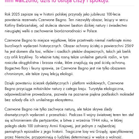
nim walczono, dziś to ostoja ciszy i spokoju.
Rok 2025 zapisze się w historii polskiej przyrody jako jubileusz 100-lecia
powstania rezerwatu Czerwone Bagno. Ten niezwykły obszar, leżący w sercu
Kotliny Biebrzańskiej, od stulecia stanowi bastion dzikiej natury i świadectwo
nieugiętej walki o zachowanie bioróżnorodności w Polsce.
Czerwone Bagno to miejsce wyjątkowe, które przetrwało niemal nietknięte mimo
burzliwych wydarzeń historycznych. Obszar ochrony ścisłej o powierzchni 2569
ha jest domem dla łosi, wilków i rzadkich ptaków drapieżnych, takich jak bielik
czy orlik krzykliwy. To właśnie tutaj rosną także unikalne gatunki roślin, w tym
rosiczka okrągłolistna i brzoza niska, które znajdują się pod ścisłą ochroną.
Bogactwo flory i fauny sprawia, że Czerwone Bagno jest nie tylko obszarem
chronionym, ale także żywą lekcją ekologii.
Dzięki powstaniu ścieżek dydaktycznych i platform widokowych, Czerwone
Bagno przyciąga miłośników natury z całego kraju. Turystyka ekologiczna,
odpowiedzialnie prowadzona, pozwala na poznanie piękna podlaskich mokradeł
bez szkody dla ich unikalnego ekosystemu.
Czerwone Bagno nie tylko zachwyca naturą, ale także skrywa ślady
dramatycznych wydarzeń z przeszłości. Podczas II wojny światowej teren ten stał
się schronieniem dla partyzantów, a bitwa z września 1944 roku, w której
poległo około 100 żołnierzy Armii Krajowej, jest jednym z najbardziej
pamiętnych epizodów z jego historii. Tragiczne losy wsi Grzędy, spacyfikowanej
przez Niemców, przypominają o ludzkiej determinacji w walce o wolność.