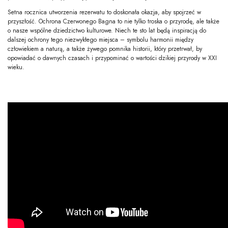
Setna rocznica utworzenia rezerwatu to doskonała okazja, aby spojrzeć w
przyszłość. Ochrona Czerwonego Bagna to nie tylko troska o przyrodę, ale także
o nasze wspólne dziedzictwo kulturowe. Niech te sto lat będą inspiracją do
dalszej ochrony tego niezwykłego miejsca – symbolu harmonii między
człowiekiem a naturą, a także żywego pomnika historii, który przetrwał, by
opowiadać o dawnych czasach i przypominać o wartości dzikiej przyrody w XXI
wieku.