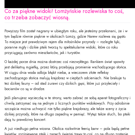
Co za piękne widoki! Łomżyńskie rozlewiska to coś,
co trzeba zobaczyć wiosną.
Powyższy film został nagrany w ubiegłym roku, ale jesteśmy przekonani, że i w
tym będzie równie pięknie w okolicach Łomży, gdzie Narew rozlewa się gęsto.
To miejsce jest prawdziwym rajem dla miłośników przyrody – rozległe łąki,
poranne mgły i dzikie ptaki tworzą tu spektakularne widoki, które co roku
przyciągają zarówno mieszkańców, jak i turystów.
O każdej porze dnia można dostrzec coś niezwykłego. Rankiem świat spowity
jest delikatną mgiełką, przez którą przebijają promienie wschodzącego słońca.
W ciągu dnia woda odbija błękit nieba, a wieczorem złote refleksy
zachodzącego słońca malują krajobraz w ciepłych odcieniach. Nie brakuje tu
też dzikiej fauny – od stad żurawi czy dzikich gęsi, które już przyleciały i
bocianów co są w drodze.
Jeśli planujesz wycieczkę w te strony, warto zabrać ze sobą aparat fotograficzny i
chwilę zatrzymać się na jednym z licznych punktów widokowych. Przy odrobinie
szczęścia można uchwycić nie tylko piękne krajobrazy, ale także sceny z życia
dzikiej przyrody, które na długo zapadną w pamięć. Wytęż także słuch, bo ptaki
dają tu prawdziwy koncert.
A już niedługo pełna wiosna. Okolica rozkwitnie feerią barw – pola będą pełne
kwiatów, rozśpiewane ptaki i zapach świeżej trawy to coś, co na długo zostanie