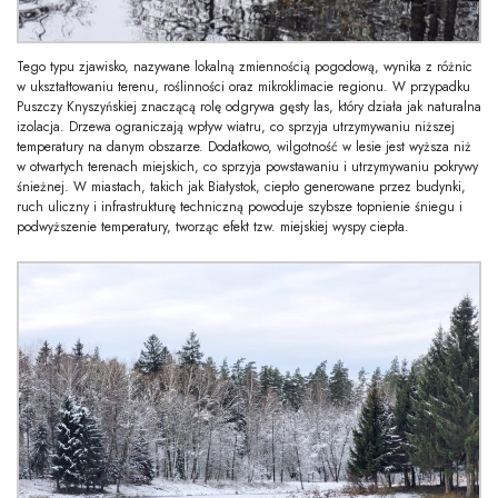
Tego typu zjawisko, nazywane lokalną zmiennością pogodową, wynika z różnic
w ukształtowaniu terenu, roślinności oraz mikroklimacie regionu. W przypadku
Puszczy Knyszyńskiej znaczącą rolę odgrywa gęsty las, który działa jak naturalna
izolacja. Drzewa ograniczają wpływ wiatru, co sprzyja utrzymywaniu niższej
temperatury na danym obszarze. Dodatkowo, wilgotność w lesie jest wyższa niż
w otwartych terenach miejskich, co sprzyja powstawaniu i utrzymywaniu pokrywy
śnieżnej. W miastach, takich jak Białystok, ciepło generowane przez budynki,
ruch uliczny i infrastrukturę techniczną powoduje szybsze topnienie śniegu i
podwyższenie temperatury, tworząc efekt tzw. miejskiej wyspy ciepła.