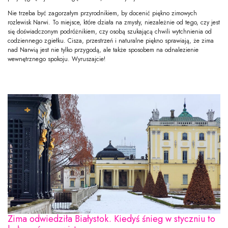
Nie trzeba być zagorzałym przyrodnikiem, by docenić piękno zimowych
rozlewisk Narwi. To miejsce, które działa na zmysły, niezależnie od tego, czy jest
się doświadczonym podróżnikiem, czy osobą szukającą chwili wytchnienia od
codziennego zgiełku. Cisza, przestrzeń i naturalne piękno sprawiają, że zima
nad Narwią jest nie tylko przygodą, ale także sposobem na odnalezienie
wewnętrznego spokoju. Wyruszajcie!
Zima odwiedziła Białystok. Kiedyś śnieg w styczniu to