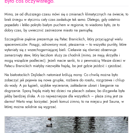
było coś oczywistego.
Mimo, że od dłuższego czasu mówi się o zmianach klimatycznych na świecie, to
brak śniegu w styczniu cały czas zaskakuje tak samo. Dlatego, gdy ostatnio
popadało i lekko pokryło białym puchem w regionie, to wiadomo było, że to
dobry czas, by uwiecznić zaśnieżone miasto na pamiątkę.
Szczególnie pięknie prezentuje się Pałac Branickich, który przyciągnął wielu
spacerowiczów. Posągi, odnowiony most, ptaszarnia – to wszystko punkty, które
wyłaniały się z wszechogarniającej bieli. Ciekawie się również obserwuje
zamarznięty staw, który kaczkom służy za chodnik (mimo, że mają skrzydła i
mogą wszędzie podlecieć). Jeżeli macie sanki, to z pewnością Wasze dzieci w
Pałacu Branickich miałyby niezwykła frajdę, bo jest gdzie jeździć i zjeżdżać.
Na białostockich Dojlidach natomiast królują morsy. Co chwilę można było
zobaczyć jak pojawia się nowa grupka, rozbiera do rosołu, rozgrzewa i chlup
do wody. A po kąpieli, szybkie wycieranie, zakładanie ubrań i bieganie na
dogrzanie. Sporą frajdę miały też dzieci na placach zabaw, bo ślizgawka była
jakby bardziej śliska. A co najważniejsze dla wszystkich – plaża zimą jest za
darmo! Warto więc korzystać. Jeżeli komuś zimno, to na miejscu jest Sauna, w
której można solidnie się wygrzać.