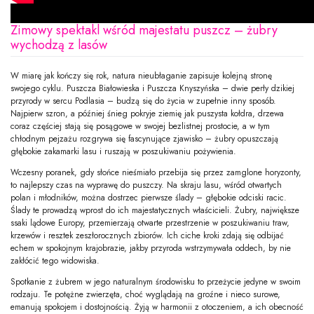
Zimowy spektakl wśród majestatu puszcz – żubry
wychodzą z lasów
W miarę jak kończy się rok, natura nieubłaganie zapisuje kolejną stronę
swojego cyklu. Puszcza Białowieska i Puszcza Knyszyńska – dwie perły dzikiej
przyrody w sercu Podlasia – budzą się do życia w zupełnie inny sposób.
Najpierw szron, a później śnieg pokryje ziemię jak puszysta kołdra, drzewa
coraz częściej stają się posągowe w swojej bezlistnej prostocie, a w tym
chłodnym pejzażu rozgrywa się fascynujące zjawisko – żubry opuszczają
głębokie zakamarki lasu i ruszają w poszukiwaniu pożywienia.
Wczesny poranek, gdy słońce nieśmiało przebija się przez zamglone horyzonty,
to najlepszy czas na wyprawę do puszczy. Na skraju lasu, wśród otwartych
polan i młodników, można dostrzec pierwsze ślady – głębokie odciski racic.
Ślady te prowadzą wprost do ich majestatycznych właścicieli. Żubry, największe
ssaki lądowe Europy, przemierzają otwarte przestrzenie w poszukiwaniu traw,
krzewów i resztek zeszłorocznych zbiorów. Ich ciche kroki zdają się odbijać
echem w spokojnym krajobrazie, jakby przyroda wstrzymywała oddech, by nie
zakłócić tego widowiska.
Spotkanie z żubrem w jego naturalnym środowisku to przeżycie jedyne w swoim
rodzaju. Te potężne zwierzęta, choć wyglądają na groźne i nieco surowe,
emanują spokojem i dostojnością. Żyją w harmonii z otoczeniem, a ich obecność