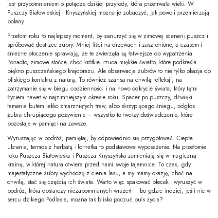
jest przypomnieniem o potędze dzikiej przyrody, która przetrwała wieki. W
Puszczy Białowieskiej i Knyszyńskiej można je zobaczyć, jak powoli przemierzają
polany.
Przełom roku to najlepszy moment, by zanurzyć się w zimowej scenerii puszcz i
spróbować dostrzec żubry. Mniej liści na drzewach i zaszronione, a czasem i
śnieżne otoczenie sprawiają, że te zwierzęta są łatwiejsze do wypatrzenia.
Ponadto, zimowe słońce, choć krótkie, rzuca miękkie światło, które podkreśla
piękno puszczańskiego krajobrazu. Ale obserwacja żubrów to nie tylko okazja do
bliskiego kontaktu z naturą. To również szansa na chwilę refleksji, na
zatrzymanie się w biegu codzienności i na nowo odkrycie świata, który tętni
życiem nawet w najzimniejszym okresie roku. Spacer po puszczy, dźwięki
łamania butem lekko zmarzniętych traw, albo skrzypiącego śniegu, odgłos
żubra chrupiącego pożywienie – wszystko to tworzy doświadczenie, które
pozostaje w pamięci na zawsze.
Wyruszając w podróż, pamiętaj, by odpowiednio się przygotować. Ciepłe
ubrania, termos z herbatą i lornetka to podstawowe wyposażenie. Na przełomie
roku Puszcza Białowieska i Puszcza Knyszyńska zamieniają się w magiczną
krainę, w której natura otwiera przed nami swoje tajemnice. To czas, gdy
majestatyczne żubry wychodzą z cienia lasu, a my mamy okazję, choć na
chwilę, stać się częścią ich świata. Warto więc spakować plecak i wyruszyć w
podróż, która dostarczy niezapomnianych wrażeń – bo gdzie indziej, jeśli nie w
sercu dzikiego Podlasia, można tak blisko poczuć puls życia?