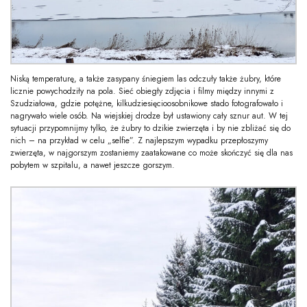
Niską temperaturę, a także zasypany śniegiem las odczuły także żubry, które
licznie powychodziły na pola. Sieć obiegły zdjęcia i filmy między innymi z
Szudziałowa, gdzie potężne, kilkudziesięcioosobnikowe stado fotografowało i
nagrywało wiele osób. Na wiejskiej drodze był ustawiony cały sznur aut. W tej
sytuacji przypomnijmy tylko, że żubry to dzikie zwierzęta i by nie zbliżać się do
nich – na przykład w celu „selfie”. Z najlepszym wypadku przepłoszymy
zwierzęta, w najgorszym zostaniemy zaatakowane co może skończyć się dla nas
pobytem w szpitalu, a nawet jeszcze gorszym.