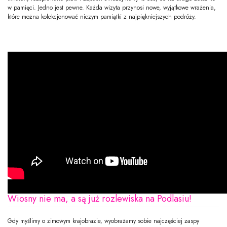
w pamięci. Jedno jest pewne. Każda wizyta przynosi nowe, wyjątkowe wrażenia,
które można kolekcjonować niczym pamiątki z najpiękniejszych podróży.
Wiosny nie ma, a są już rozlewiska na Podlasiu!
Gdy myślimy o zimowym krajobrazie, wyobrażamy sobie najczęściej zaspy