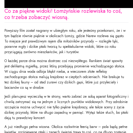
Co za piękne widoki! Łomżyńskie rozlewiska to coś,
co trzeba zobaczyć wiosną.
Powyższy film został nagrany w ubiegłym roku, ale jesteśmy przekonani, że i w
tym będzie równie pięknie w okolicach Łomży, gdzie Narew rozlewa się gęsto.
To miejsce jest prawdziwym rajem dla miłośników przyrody – rozległe łąki,
poranne mgły i dzikie ptaki tworzą tu spektakularne widoki, które co roku
przyciągają zarówno mieszkańców, jak i turystów.
O każdej porze dnia można dostrzec coś niezwykłego. Rankiem świat spowity
jest delikatną mgiełką, przez którą przebijają promienie wschodzącego słońca.
W ciągu dnia woda odbija błękit nieba, a wieczorem złote refleksy
zachodzącego słońca malują krajobraz w ciepłych odcieniach. Nie brakuje tu
też dzikiej fauny – od stad żurawi czy dzikich gęsi, które już przyleciały i
bocianów co są w drodze.
Jeśli planujesz wycieczkę w te strony, warto zabrać ze sobą aparat fotograficzny i
chwilę zatrzymać się na jednym z licznych punktów widokowych. Przy odrobinie
szczęścia można uchwycić nie tylko piękne krajobrazy, ale także sceny z życia
dzikiej przyrody, które na długo zapadną w pamięć. Wytęż także słuch, bo ptaki
dają tu prawdziwy koncert.
A już niedługo pełna wiosna. Okolica rozkwitnie feerią barw – pola będą pełne
kwiatów, rozśpiewane ptaki i zapach świeżej trawy to coś, co na długo zostanie