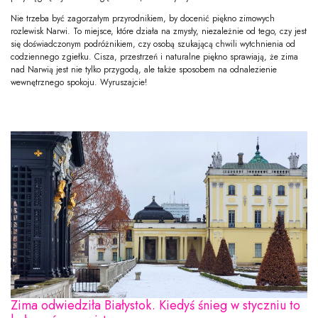
Nie trzeba być zagorzałym przyrodnikiem, by docenić piękno zimowych
rozlewisk Narwi. To miejsce, które działa na zmysły, niezależnie od tego, czy jest
się doświadczonym podróżnikiem, czy osobą szukającą chwili wytchnienia od
codziennego zgiełku. Cisza, przestrzeń i naturalne piękno sprawiają, że zima
nad Narwią jest nie tylko przygodą, ale także sposobem na odnalezienie
wewnętrznego spokoju. Wyruszajcie!
Zima odwiedziła Białystok. Kiedyś śnieg w styczniu to