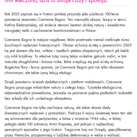
nim walczono, dziś to ostoja ciszy i spokoju.
Rok 2025 zapisze się w historii polskiej przyrody jako jubileusz 100-lecia
powstania rezerwatu Czerwone Bagno. Ten niezwykły obszar, leżący w sercu
Kotliny Biebrzańskiej, od stulecia stanowi bastion dzikiej natury i świadectwo
nieugiętej walki o zachowanie bioróżnorodności w Polsce.
Czerwone Bagno to miejsce wyjątkowe, które przetrwało niemal nietknięte mimo
burzliwych wydarzeń historycznych. Obszar ochrony ścisłej o powierzchni 2569
ha jest domem dla łosi, wilków i rzadkich ptaków drapieżnych, takich jak bielik
czy orlik krzykliwy. To właśnie tutaj rosną także unikalne gatunki roślin, w tym
rosiczka okrągłolistna i brzoza niska, które znajdują się pod ścisłą ochroną.
Bogactwo flory i fauny sprawia, że Czerwone Bagno jest nie tylko obszarem
chronionym, ale także żywą lekcją ekologii.
Dzięki powstaniu ścieżek dydaktycznych i platform widokowych, Czerwone
Bagno przyciąga miłośników natury z całego kraju. Turystyka ekologiczna,
odpowiedzialnie prowadzona, pozwala na poznanie piękna podlaskich mokradeł
bez szkody dla ich unikalnego ekosystemu.
Czerwone Bagno nie tylko zachwyca naturą, ale także skrywa ślady
dramatycznych wydarzeń z przeszłości. Podczas II wojny światowej teren ten stał
się schronieniem dla partyzantów, a bitwa z września 1944 roku, w której
poległo około 100 żołnierzy Armii Krajowej, jest jednym z najbardziej
pamiętnych epizodów z jego historii. Tragiczne losy wsi Grzędy, spacyfikowanej
przez Niemców, przypominają o ludzkiej determinacji w walce o wolność.