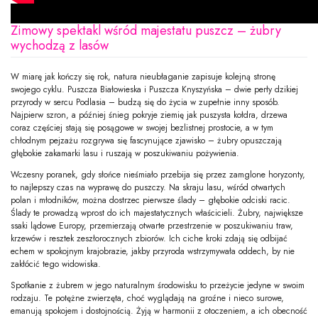
Zimowy spektakl wśród majestatu puszcz – żubry
wychodzą z lasów
W miarę jak kończy się rok, natura nieubłaganie zapisuje kolejną stronę
swojego cyklu. Puszcza Białowieska i Puszcza Knyszyńska – dwie perły dzikiej
przyrody w sercu Podlasia – budzą się do życia w zupełnie inny sposób.
Najpierw szron, a później śnieg pokryje ziemię jak puszysta kołdra, drzewa
coraz częściej stają się posągowe w swojej bezlistnej prostocie, a w tym
chłodnym pejzażu rozgrywa się fascynujące zjawisko – żubry opuszczają
głębokie zakamarki lasu i ruszają w poszukiwaniu pożywienia.
Wczesny poranek, gdy słońce nieśmiało przebija się przez zamglone horyzonty,
to najlepszy czas na wyprawę do puszczy. Na skraju lasu, wśród otwartych
polan i młodników, można dostrzec pierwsze ślady – głębokie odciski racic.
Ślady te prowadzą wprost do ich majestatycznych właścicieli. Żubry, największe
ssaki lądowe Europy, przemierzają otwarte przestrzenie w poszukiwaniu traw,
krzewów i resztek zeszłorocznych zbiorów. Ich ciche kroki zdają się odbijać
echem w spokojnym krajobrazie, jakby przyroda wstrzymywała oddech, by nie
zakłócić tego widowiska.
Spotkanie z żubrem w jego naturalnym środowisku to przeżycie jedyne w swoim
rodzaju. Te potężne zwierzęta, choć wyglądają na groźne i nieco surowe,
emanują spokojem i dostojnością. Żyją w harmonii z otoczeniem, a ich obecność