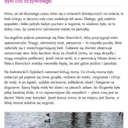
było coś oczywistego.
Mimo, że od dłuższego czasu mówi się o zmianach klimatycznych na świecie, to
brak śniegu w styczniu cały czas zaskakuje tak samo. Dlatego, gdy ostatnio
popadało i lekko pokryło białym puchem w regionie, to wiadomo było, że to
dobry czas, by uwiecznić zaśnieżone miasto na pamiątkę.
Szczególnie pięknie prezentuje się Pałac Branickich, który przyciągnął wielu
spacerowiczów. Posągi, odnowiony most, ptaszarnia – to wszystko punkty, które
wyłaniały się z wszechogarniającej bieli. Ciekawie się również obserwuje
zamarznięty staw, który kaczkom służy za chodnik (mimo, że mają skrzydła i
mogą wszędzie podlecieć). Jeżeli macie sanki, to z pewnością Wasze dzieci w
Pałacu Branickich miałyby niezwykła frajdę, bo jest gdzie jeździć i zjeżdżać.
Na białostockich Dojlidach natomiast królują morsy. Co chwilę można było
zobaczyć jak pojawia się nowa grupka, rozbiera do rosołu, rozgrzewa i chlup
do wody. A po kąpieli, szybkie wycieranie, zakładanie ubrań i bieganie na
dogrzanie. Sporą frajdę miały też dzieci na placach zabaw, bo ślizgawka była
jakby bardziej śliska. A co najważniejsze dla wszystkich – plaża zimą jest za
darmo! Warto więc korzystać. Jeżeli komuś zimno, to na miejscu jest Sauna, w
której można solidnie się wygrzać.