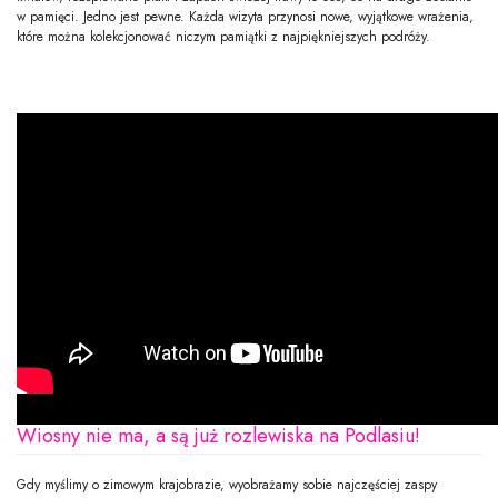
w pamięci. Jedno jest pewne. Każda wizyta przynosi nowe, wyjątkowe wrażenia,
które można kolekcjonować niczym pamiątki z najpiękniejszych podróży.
Wiosny nie ma, a są już rozlewiska na Podlasiu!
Gdy myślimy o zimowym krajobrazie, wyobrażamy sobie najczęściej zaspy