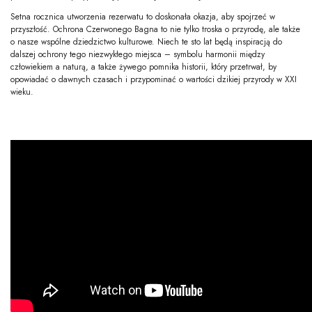
Setna rocznica utworzenia rezerwatu to doskonała okazja, aby spojrzeć w
przyszłość. Ochrona Czerwonego Bagna to nie tylko troska o przyrodę, ale także
o nasze wspólne dziedzictwo kulturowe. Niech te sto lat będą inspiracją do
dalszej ochrony tego niezwykłego miejsca – symbolu harmonii między
człowiekiem a naturą, a także żywego pomnika historii, który przetrwał, by
opowiadać o dawnych czasach i przypominać o wartości dzikiej przyrody w XXI
wieku.