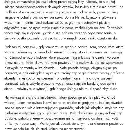
śniegu, zamarznięte jeziora i ciszę przenikającą lasy. Niestety, to w dużej
mierze nasze wyobrażenia z dawnych czasów, bo takich zim nie ma nawet i na
Podlasiu. Ale na szczęście jesteśmy położeni na mokradłach, przez co zimą
magiczne potrafią być rozlewiska rzeki. Dolina Narwi, kojarzona głównie z
wiosennymi i letnimi wędrówkami wśród bagiennych ostępów i ptasich
odgłosów, zimą odkrywa swoje zupełnie nowe, zaskakujące oblicze. To właśnie
wtedy staje się miejscem, gdzie cisza nabiera szczególnego znaczenia, a
zimowa pustka pozwala dostrzec to, co w innych porach roku często umyka.
Podczas tej pory roku, gdy temperatura spadnie poniżej zera, woda która latem i
wiosną rozlewa się po szerokich terenach doliny, stopniowo zamarza. Powstają
tu różnorodne wzory lodowe, które przypominają artystyczne dzieła tworzone
przez naturę. Mróz skuwa nie tylko powierzchnię rozlewisk, ale też wprowadza
niezwykłą harmonię w krajobrazie – białe połacie śniegu ciągną się aż po
horyzont, a gdzieniegdzie wystające trzciny czy nagie drzewa tworzą graficzne
akcenty na tej spokojnej scenerii. To idealny moment na długie spacery,
ponieważ szlaki, zwykle otoczone wodą, teraz stają się bardziej dostępne i
ciche. I mówimy tu o sytuacji, gdzie tego śniegu nie musi spaść zbyt dużo.
Największą atrakcją dla miłośników natury pozostaje jednak ptactwo. Choć
wiosną i latem rozlewiska Narwi pełne są ptaków migrujących, to zimą również
można spotkać wiele interesujących gatunków, takich jak łabędzie krzykliwe czy
bieliki majestatycznie szybujące nad rzeką. Ptaki drapieżne, jak myszołowy czy
pustułki, patrolują teren w poszukiwaniu małych gryzoni, co daje możliwość
unikalnych obserwacji. Warto jednak dodać, że w tym roku wiosenne powietrze
przyciągnęło już dzikie gęsi. Mimo, że mamy styczeń.