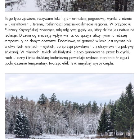
Tego typu zjawisko, nazywane lokalną zmiennością pogodową, wynika z różnic
w ukształtowaniu terenu, roślinności oraz mikroklimacie regionu. W przypadku
Puszczy Knyszyńskiej znaczącą rolę odgrywa gęsty las, który działa jak naturalna
izolacja. Drzewa ograniczają wpływ wiatru, co sprzyja utrzymywaniu niższej
temperatury na danym obszarze. Dodatkowo, wilgotność w lesie jest wyższa niż
w otwartych terenach miejskich, co sprzyja powstawaniu i utrzymywaniu pokrywy
śnieżnej. W miastach, takich jak Białystok, ciepło generowane przez budynki,
ruch uliczny i infrastrukturę techniczną powoduje szybsze topnienie śniegu i
podwyższenie temperatury, tworząc efekt tzw. miejskiej wyspy ciepła.