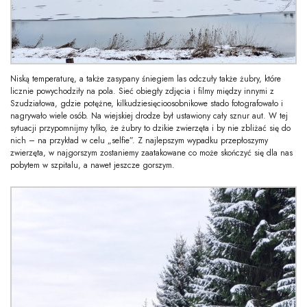
Niską temperaturę, a także zasypany śniegiem las odczuły także żubry, które
licznie powychodziły na pola. Sieć obiegły zdjęcia i filmy między innymi z
Szudziałowa, gdzie potężne, kilkudziesięcioosobnikowe stado fotografowało i
nagrywało wiele osób. Na wiejskiej drodze był ustawiony cały sznur aut. W tej
sytuacji przypomnijmy tylko, że żubry to dzikie zwierzęta i by nie zbliżać się do
nich – na przykład w celu „selfie”. Z najlepszym wypadku przepłoszymy
zwierzęta, w najgorszym zostaniemy zaatakowane co może skończyć się dla nas
pobytem w szpitalu, a nawet jeszcze gorszym.