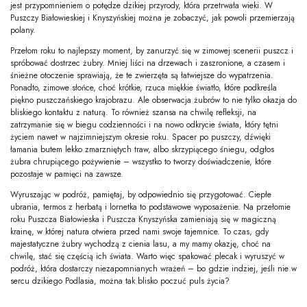
jest przypomnieniem o potędze dzikiej przyrody, która przetrwała wieki. W
Puszczy Białowieskiej i Knyszyńskiej można je zobaczyć, jak powoli przemierzają
polany.
Przełom roku to najlepszy moment, by zanurzyć się w zimowej scenerii puszcz i
spróbować dostrzec żubry. Mniej liści na drzewach i zaszronione, a czasem i
śnieżne otoczenie sprawiają, że te zwierzęta są łatwiejsze do wypatrzenia.
Ponadto, zimowe słońce, choć krótkie, rzuca miękkie światło, które podkreśla
piękno puszczańskiego krajobrazu. Ale obserwacja żubrów to nie tylko okazja do
bliskiego kontaktu z naturą. To również szansa na chwilę refleksji, na
zatrzymanie się w biegu codzienności i na nowo odkrycie świata, który tętni
życiem nawet w najzimniejszym okresie roku. Spacer po puszczy, dźwięki
łamania butem lekko zmarzniętych traw, albo skrzypiącego śniegu, odgłos
żubra chrupiącego pożywienie – wszystko to tworzy doświadczenie, które
pozostaje w pamięci na zawsze.
Wyruszając w podróż, pamiętaj, by odpowiednio się przygotować. Ciepłe
ubrania, termos z herbatą i lornetka to podstawowe wyposażenie. Na przełomie
roku Puszcza Białowieska i Puszcza Knyszyńska zamieniają się w magiczną
krainę, w której natura otwiera przed nami swoje tajemnice. To czas, gdy
majestatyczne żubry wychodzą z cienia lasu, a my mamy okazję, choć na
chwilę, stać się częścią ich świata. Warto więc spakować plecak i wyruszyć w
podróż, która dostarczy niezapomnianych wrażeń – bo gdzie indziej, jeśli nie w
sercu dzikiego Podlasia, można tak blisko poczuć puls życia?