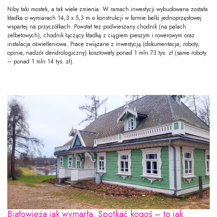
Niby taki mostek, a tak wiele zmienia. W ramach inwestycji wybudowana została
kładka o wymiarach 14,3 x 5,3 m o konstrukcji w formie belki jednoprzęsłowej
wspartej na przyczółkach. Powstał też podwieszany chodnik (na palach
żelbetowych), chodnik łączący kładkę z ciągiem pieszym i rowerowym oraz
instalacja oświetleniowa. Prace związane z inwestycją (dokumentacja, roboty,
opinie, nadzór dendrologiczny) kosztowały ponad 1 mln 73 tys. zł (same roboty
– ponad 1 mln 14 tys. zł).
Białowieża jak wymarła. Spotkać kogoś – to jak