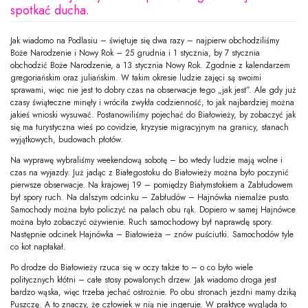
spotkać ducha.
Jak wiadomo na Podlasiu – świętuje się dwa razy – najpierw obchodziliśmy
Boże Narodzenie i Nowy Rok – 25 grudnia i 1 stycznia, by 7 stycznia
obchodzić Boże Narodzenie, a 13 stycznia Nowy Rok. Zgodnie z kalendarzem
gregoriańskim oraz juliańskim. W takim okresie ludzie zajęci są swoimi
sprawami, więc nie jest to dobry czas na obserwacje tego „jak jest”. Ale gdy już
czasy świąteczne minęły i wróciła zwykła codzienność, to jak najbardziej można
jakieś wnioski wysuwać. Postanowiliśmy pojechać do Białowieży, by zobaczyć jak
się ma turystyczna wieś po covidzie, kryzysie migracyjnym na granicy, stanach
wyjątkowych, budowach płotów.
Na wyprawę wybraliśmy weekendową sobotę – bo wtedy ludzie mają wolne i
czas na wyjazdy. Już jadąc z Białegostoku do Białowieży można było poczynić
pierwsze obserwacje. Na krajowej 19 – pomiędzy Białymstokiem a Zabłudowem
był spory ruch. Na dalszym odcinku – Zabłudów – Hajnówka niemalże pusto.
Samochody można było policzyć na palach obu rąk. Dopiero w samej Hajnówce
można było zobaczyć ożywienie. Ruch samochodowy był naprawdę spory.
Następnie odcinek Hajnówka – Białowieża – znów puściutki. Samochodów tyle
co kot napłakał.
Po drodze do Białowieży rzuca się w oczy także to – o co było wiele
politycznych kłótni – całe stosy powalonych drzew. Jak wiadomo droga jest
bardzo wąska, więc trzeba jechać ostrożnie. Po obu stronach jezdni mamy dziką
Puszczę. A to znaczy, że człowiek w nią nie ingeruje. W praktyce wygląda to