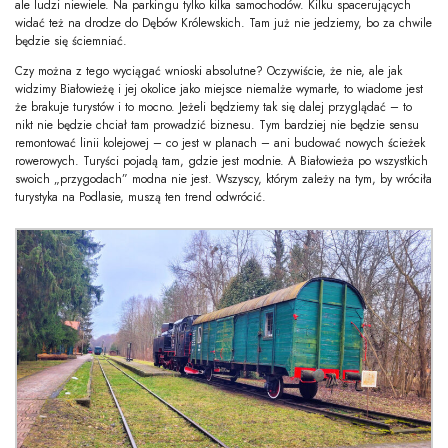
ale ludzi niewiele. Na parkingu tylko kilka samochodów. Kilku spacerujących
widać też na drodze do Dębów Królewskich. Tam już nie jedziemy, bo za chwile
będzie się ściemniać.
Czy można z tego wyciągać wnioski absolutne? Oczywiście, że nie, ale jak
widzimy Białowieżę i jej okolice jako miejsce niemalże wymarłe, to wiadome jest
że brakuje turystów i to mocno. Jeżeli będziemy tak się dalej przyglądać – to
nikt nie będzie chciał tam prowadzić biznesu. Tym bardziej nie będzie sensu
remontować linii kolejowej – co jest w planach – ani budować nowych ścieżek
rowerowych. Turyści pojadą tam, gdzie jest modnie. A Białowieża po wszystkich
swoich „przygodach” modna nie jest. Wszyscy, którym zależy na tym, by wróciła
turystyka na Podlasie, muszą ten trend odwrócić.