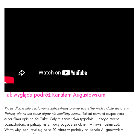
Tak wygląda podróż Kanałem Augustowskim.
Przez długie lata żeglowania zaliczylismy prawie wszystkie małe i duże jeziora w
Polsce, ale na ten kanał nigdy nie mieliśmy czasu.
Takimi słowami rozpoczyna
autor filmu opis na YouTube. Cały rejs trwał dwa tygodnie – czego można
pozazdrościć, a patrząc na zimową pogodę za oknem – nawet rozmarzyć.
Warto więc zanurzyć się na te 20 minut w podróży po Kanale Augustowskim