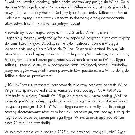
Suwałk do litewskiej Mockavy, gdzie czeka podstawiony pociąg do Wilna. Od 6
stycznia 2025 dojedziemy z Podlaskiego do Wilna – stolicy Litwy, Rygi – stolicy
Łotwy i Tallina – stolicy Estonii. Dodajmy tylko, że pomiędzy Tallinem a fińskimi
Helsinkami są regularne promy. Oznacza to doskonałą okazję do zwiedzenia
Litwy, Łotwy, Estonii i Finlandii za jednym razem!
Przewoźnicy trzech krajów bałtyckich – „LTG Link”, „Vivi” i „Elron” –
uzgadniają rozkłady jazdy pociągów, aby zapewnić połączenie kolejowe między
stolicami trzech krajów. Dotychczas nie było możliwości dotarcia w ciągu
jednego dnia pociągiem z Wilna do Tallina. Teraz to się zmieni! Po tym, jak
Litwa w grudniu ubiegłego roku uruchomiła pociąg Wilno–Ryga, uzgodniono,
że kolejnym etapem będzie połączenie wszystkich trzech stolic (Wilna, Rygi i
Tallina). Przewiduje się, że w początkowej fazie, po skoordynowaniu rozkładów
jazdy pociągów wszystkich trzech przewoźników, pasażerowie z Wilna dotrą do
Tallina z dwiema przesiadkami.
„LTG Link” wraz z partnerami przeprowadziło testowy przejazd na trasie Wilno–
Valga, aby sprawdzić techniczną kompatybilność pociągu PESA 730 ML z
infrastrukturą olejową Estonii. Od 15 grudnia tego roku rusza pociąg „Vivi” na
trasie Ryga–Valga, którego godzina odjazdu z Rygi zostanie dostosowana do
przyjazdu pociągu „LTG Link” Wilno–Ryga na dworzec w Rydze. Te pociągi
zostaną skoordynowane również w kierunku przeciwnym, tzn. pociąg z Valgi do
Rygi dotrze przed odjazdem pociągu Ryga–Wilno, zapewniając podróżnym
około 20 minut na przesiadkę.
W kolejnym etapie, od 6 stycznia 2025 r., do przyjazdu pociągu „Vivi” Ryga–