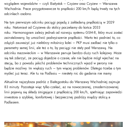
względem województw – czyli Białystok – Czyżew oraz Czyżew – Warszawa
Wschodnia. Prace przygotowawcze to prędkości 200 km/h będą trwały na tych
odcinkach osobno.
Na tym pierwszym odcinku pociągi pojadą z zakładaną prędkością w 2029
roku. Natomiast od Czyżewa do stolicy poczekamy do końca 2033
roku. Harmonogram zależy jednak od rozwoju systemu GSM-R, który musi zostać
zainstalowany, by umożliwić podwyższenie prędkości. Warto też podnieć to, co
zdążyli zauważyć już niektórzy miłośnicy kolei – PKP musi zadbać nie tylko o
parametry samej linii, ale też o to, by pociągi nie stały pod Warszawą. Na
odcinku mazowieckim – w Warszawie panuje bardzo duży ruch kolejowy. Może
się tak zdarzyć, że pociąg dojedzie o czasie, ale nie będzie mógł wjechać na
stację, bo z powodu jakichś problemów technicznych wjazd w perony nie
będzie możliwy. Im większy ruch – tym więcej problemów. Dlatego trzeba o tym
myśleć już teraz. Ale tu na Podlasiu – niestety nic do gadania nie mamy.
Aktualnie najszybsza podróż z Białegostoku do Warszawy Wschodniej zajmuje
83 minuty. Pozostaje więc tylko czekać, aż na nowoczesnej, zmodernizowanej
linii pojawią się składy śmigające z prędkością 200 km/h, spełniając zapowiedzi
inwestora o szybkiej, komfortowej i bezpiecznej podróży między stolicą a
Podlasiem.