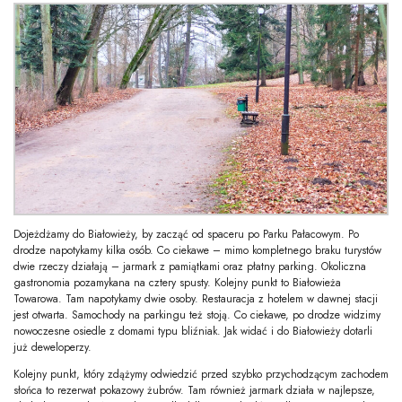
Dojeżdżamy do Białowieży, by zacząć od spaceru po Parku Pałacowym. Po
drodze napotykamy kilka osób. Co ciekawe – mimo kompletnego braku turystów
dwie rzeczy działają – jarmark z pamiątkami oraz płatny parking. Okoliczna
gastronomia pozamykana na cztery spusty. Kolejny punkt to Białowieża
Towarowa. Tam napotykamy dwie osoby. Restauracja z hotelem w dawnej stacji
jest otwarta. Samochody na parkingu też stoją. Co ciekawe, po drodze widzimy
nowoczesne osiedle z domami typu bliźniak. Jak widać i do Białowieży dotarli
już deweloperzy.
Kolejny punkt, który zdążymy odwiedzić przed szybko przychodzącym zachodem
słońca to rezerwat pokazowy żubrów. Tam również jarmark działa w najlepsze,