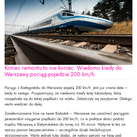
Koniec remontu to nie koniec. Wiadomo kiedy do
Warszawy pociąg pojedzie 200 km/h.
Pociągi z Białegostoku do Warszawy pojadą 200 km/h. Jest już znana data –
kiedy to nastąpi. Przypomnijmy, że niedawno trwały testy lokomotywy, która
rozpędzała się do takiej prędkości na szlaku. Zakończyły się pozytywnie. Dlatego
warto wiedzieć do dalej.
Zmodernizowana linia na trasie Białystok – Warszawa ma umożliwić pociągom
pasażerskim osiąganie prędkości do 200 km/h, co w praktyce skróci podróż
między Warszawą a Białymstokiem do mniej niż 90 minut. Wpłynie to też na
wyższy poziom bezpieczeństwa – szczególnie dzięki bezkolizyjnym
skrzyżowaniom. Warto jednak tutaj dodać, że należy patrzeć na trasę pod