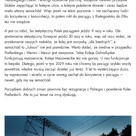
bloków zapychając to kolejne ulice, a kolejne pokolenie dorasta i zaraz będzie
miało własny samochód. Więc jeżeli na takim poziomie – nie zachęcamy ludzi
do korzystania z komunikacji, to potem nikt do pociągu z Białegostoku do Ełku
też nie wsiądzie.
A jest co robić, bo statystyczny Polak pociągiem jeździ 9 razy w roku. Dla
porównania statystyczny Szwajcar jeździ 50 razy w roku, więc od razu widać, że
przekonanie naszych rodaków, że kolej jest rozrywką „dla biednych”, a
samochód to „luksus” nie jest prawdziwe. Warto dodać, że średnia w przypadku
Podlaskiego i Warmii i Mazur jest zawyżona. Takie Koleje Dolnośląskie
funkcjonują wyśmienicie, Koleje Mazowieckie też nie gorzej. U nas funkcjonuje
to kiepsko. Dlatego, jeżeli w tym 2029 roku nie chcemy by pociągi szybko woziły
powietrze, władze muszą zacząć działać już teraz. 5 lat to wystarczająco dużo,
by wypracować i wcielić w życie szereg zachęt do korzystania z pociągu –
nawet, gdy ma się samochód.
Początkiem dobrych zmian powinna być rezygnacja z Polregio i powołanie Kolei
Podlaskich. Ale to już temat na inną dyskusję.