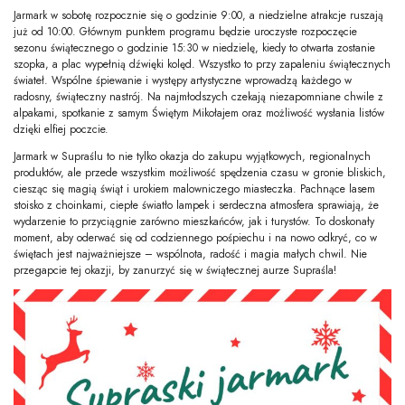
Jarmark w sobotę rozpocznie się o godzinie 9:00, a niedzielne atrakcje ruszają
już od 10:00. Głównym punktem programu będzie uroczyste rozpoczęcie
sezonu świątecznego o godzinie 15:30 w niedzielę, kiedy to otwarta zostanie
szopka, a plac wypełnią dźwięki kolęd. Wszystko to przy zapaleniu świątecznych
świateł. Wspólne śpiewanie i występy artystyczne wprowadzą każdego w
radosny, świąteczny nastrój. Na najmłodszych czekają niezapomniane chwile z
alpakami, spotkanie z samym Świętym Mikołajem oraz możliwość wysłania listów
dzięki elfiej poczcie.
Jarmark w Supraślu to nie tylko okazja do zakupu wyjątkowych, regionalnych
produktów, ale przede wszystkim możliwość spędzenia czasu w gronie bliskich,
ciesząc się magią świąt i urokiem malowniczego miasteczka. Pachnące lasem
stoisko z choinkami, ciepłe światło lampek i serdeczna atmosfera sprawiają, że
wydarzenie to przyciągnie zarówno mieszkańców, jak i turystów. To doskonały
moment, aby oderwać się od codziennego pośpiechu i na nowo odkryć, co w
świętach jest najważniejsze – wspólnota, radość i magia małych chwil. Nie
przegapcie tej okazji, by zanurzyć się w świątecznej aurze Supraśla!