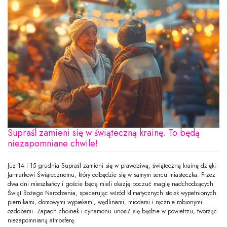
Supraśl zamieni się w świąteczną krainę. To będą
niezapomniane chwile!
Już 14 i 15 grudnia Supraśl zamieni się w prawdziwą, świąteczną krainę dzięki
Jarmarkowi Świątecznemu, który odbędzie się w samym sercu miasteczka. Przez
dwa dni mieszkańcy i goście będą mieli okazję poczuć magię nadchodzących
Świąt Bożego Narodzenia, spacerując wśród klimatycznych stoisk wypełnionych
piernikami, domowymi wypiekami, wędlinami, miodami i ręcznie robionymi
ozdobami. Zapach choinek i cynamonu unosić się będzie w powietrzu, tworząc
niezapomnianą atmosferę.