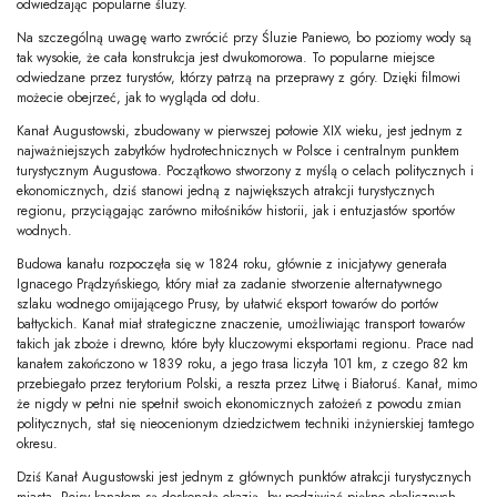
odwiedzając popularne śluzy.
Na szczególną uwagę warto zwrócić przy Śluzie Paniewo, bo poziomy wody są
tak wysokie, że cała konstrukcja jest dwukomorowa. To popularne miejsce
odwiedzane przez turystów, którzy patrzą na przeprawy z góry. Dzięki filmowi
możecie obejrzeć, jak to wygląda od dołu.
Kanał Augustowski, zbudowany w pierwszej połowie XIX wieku, jest jednym z
najważniejszych zabytków hydrotechnicznych w Polsce i centralnym punktem
turystycznym Augustowa. Początkowo stworzony z myślą o celach politycznych i
ekonomicznych, dziś stanowi jedną z największych atrakcji turystycznych
regionu, przyciągając zarówno miłośników historii, jak i entuzjastów sportów
wodnych.
Budowa kanału rozpoczęła się w 1824 roku, głównie z inicjatywy generała
Ignacego Prądzyńskiego, który miał za zadanie stworzenie alternatywnego
szlaku wodnego omijającego Prusy, by ułatwić eksport towarów do portów
bałtyckich. Kanał miał strategiczne znaczenie, umożliwiając transport towarów
takich jak zboże i drewno, które były kluczowymi eksportami regionu. Prace nad
kanałem zakończono w 1839 roku, a jego trasa liczyła 101 km, z czego 82 km
przebiegało przez terytorium Polski, a reszta przez Litwę i Białoruś. Kanał, mimo
że nigdy w pełni nie spełnił swoich ekonomicznych założeń z powodu zmian
politycznych, stał się nieocenionym dziedzictwem techniki inżynierskiej tamtego
okresu.
Dziś Kanał Augustowski jest jednym z głównych punktów atrakcji turystycznych
miasta. Rejsy kanałem są doskonałą okazją, by podziwiać piękno okolicznych