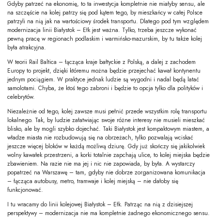
Gdyby patrzeć na ekonomię, to ta inwestycja kompletnie nie miałyby sensu, ale
na szczęście na kolej patrzy się pod kątem tego, by mieszkańcy w całej Polsce
patrzyli na nią jak na wartościowy środek transportu. Dlatego pod tym względem
modernizacja linii Białystok – Ełk jest ważna. Tylko, trzeba jeszcze wykonać
pewną pracę w regionach podlaskim i warmińsko-mazurskim, by tu także kolej
była atrakcyjna.
W teorii Rail Baltica – łącząca kraje bałtyckie z Polską, a dalej z zachodem
Europy to projekt, dzięki któremu można będzie przejechać kawał kontynentu
jednym pociągiem. W praktyce jednak ludzie są wygodni i nadal będą latać
samolotami. Chyba, że ktoś tego zabroni i będzie to opcja tylko dla polityków i
celebrytów.
Niezależnie od tego, kolej zawsze musi pełnić przede wszystkim rolę transportu
lokalnego. Tak, by ludzie załatwiając swoje różne interesy nie musieli mieszkać
blisko, ale by mogli szybko dojechać. Taki Białystok jest kompaktowym miastem, a
władze miasta nie rozbudowują się na obrzeżach, tylko pozwalają wciskać
jeszcze więcej bloków w każdą możliwą dziurę. Gdy już skończy się jakikolwiek
wolny kawałek przestrzeni, a korki totalnie zapchają ulice, to kolej miejska będzie
zbawieniem. Na razie nie ma jej i nic nie zapowiada, by była. A wystarczy
popatrzeć na Warszawę – tam, gdyby nie dobrze zorganizowana komunikacja
– łącząca autobusy, metro, tramwaje i kolej miejską – nie dałoby się
funkcjonować.
I tu wracamy do linii kolejowej Białystok – Ełk. Patrząc na nią z dzisiejszej
perspektywy – modernizacja nie ma kompletnie żadnego ekonomicznego sensu.