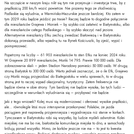
Na szczęście w naszym kraju nikt się tym nie przejmuje i inwestycja trwa, by z
prędkością 200 km/h wozić powietrze. Nie piszemy tego ze złośliwością.
Podlaskie się wyludnia, a Warmińsko-Mazurskie jeszcze bardziej. Kto zatem w
tym 2029 roku będzie jeździć po trasie? Raczej będzie to dogodne połączenie
dla mieszkańców Grajewa i Moniek – by szybko coś załatwić w Białymstoku, albo
dla mieszkańców całego Podlaskiego – by szybko skoczyć nad jeziora.
Alternatywnie mieszkańcy Ełku zechcą zwiedzać Białowieżę i w Białymstoku
dokonają przesiadki, albo wpadną tu na Rynek Kościuszki, by zjeść, wypić i
poimprezować.
Popatrzmy na liczby – 61 903 mieszkańców to stan Ełku na koniec 2024 roku.
W Grajewie 20 899 mieszkańców, Mońki 14 795. Prawie 100 000 osób. Dla
zobrazowania skali – jeden Stadion Narodowy pomieści 50 000 osób. W drugą
stronę Białystok to 300 000 osób. Warto jednak zaznaczyć, że o ile Ełk, Grajewo
czy Mońki mogą przyjeżdżać do Białegostoku w wielu sprawach, to w drugą
stronę jest to raczej wypad okazjonalny, turystyczny. Zatem frekwencja nie
będzie równa w obie strony. Tym bardziej nie będzie wysoka, bo tych ludzi –
szczególnie w warunkach wyludniania się – przybywać nie będzie.
Jaki z tego wniosek? Kolej musi się modernizować i oferować wysokie prędkości,
ale… równolegle ktoś musi intensywnie przekonywać Polaków, że jazda
pociągiem jest naprawdę przyjemniejsza i wygodniejsza niż stanie w korkach.
Tymczasem w Białymstoku robi się wszystko, by ludzie myśleli odwrotnie. Kolei
miejskiej nie ma bo nie, białostocka komunikacja miejska to dno, a samochody
królują ponad wszystko. Mimo, że korków jeszcze nie ma – to jest to kwestia
nieodległego czasu. Parkingi dosłownie puchną, wszędzie masowo przybywa