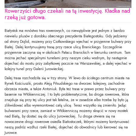
Rowerzyści długo czekali na tą inwestycję. Kładka nad
rzeką już gotowa.
Białystok ma mnóstwo tras rowerowych, co niewątpliwie jest jednym z bardzo
niewielu plusów z dorobku obecnego prezydenta Białegostoku. Gdy jedziemy
od strony Dojlid, możemy przy Ciołkowskiego wjechać w przyjemne bulwary przy
Białej. Dalej kontynuujemy trasę przy rzece ulicą Branickiego. Szczególnie
przyjemnie zaczyna się w okolicach Pałacu Branickich w kierunku centrum. Tam
można jechać specjalnymi tunelami przy naszym cieku wodnym, by następnie
dojechać do mostu przy zabytkowej poczcie na Warszawskiej, a dalej wjechać w
kolejny tunel przy Galerii Jurowieckiej.
Dalej trasa rozchodziła się w trzy strony. W lewo do ścisłego centrum miasta na
Rynek Kościuszki, prosto Aleją Piłsudskiego na dworzec kolejowy, zachodnie
obrzeża miasta, a także Antoniuk. Była też trasa w prawo przez bulwary przy
basenie na Włókienniczej. I to było problematycznie, bo droga rowerowa, która
znajduje się przy tej ulicy jest tak fatalna, że w zasadzie albo trzeba by było ją
zlikwidować albo wyremontować całą ulicę. Teraz wszystko się zmieniło. Jadąc
bulwarami przy rzece, zamiast w Włókienniczą możemy skręcić w nowy mostek
nad Białą, by dostać się do ulicy Jurowieckiej. Tu droga otwiera się na
nowoczesne drogi rowerowe osiedla Białostoczek, którymi możemy kontynuować
naszą podróż wzdłuż rzeki Białej, dojechać do obwodnicy lub kierować się na
Jurowce.