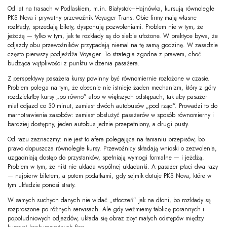
Od lat na trasach w Podlaskiem, m.in. Białystok–Hajnówka, kursują równolegle
PKS Nova i prywatny przewoźnik Voyager Trans. Obie firmy mają własne
rozkłady, sprzedają bilety, dysponują pozwoleniami. Problem nie w tym, że
jeżdżą — tylko w tym, jak te rozkłady są do siebie ułożone. W praktyce bywa, że
odjazdy obu przewoźników przypadają niemal na tę samą godzinę. W zasadzie
często pierwszy podjeżdża Voyager. To strategia zgodna z prawem, choć
budząca wątpliwości z punktu widzenia pasażera.
Z perspektywy pasażera kursy powinny być równomiernie rozłożone w czasie.
Problem polega na tym, że obecnie nie istnieje żaden mechanizm, który z góry
rozdzielałby kursy „po równo” albo w większych odstępach, tak aby pasażer
miał odjazd co 30 minut, zamiast dwóch autobusów „pod rząd”. Prowadzi to do
marnotrawienia zasobów: zamiast obsłużyć pasażerów w sposób równomierny i
bardziej dostępny, jeden autobus jedzie przepełniony, a drugi pusty.
Od razu zaznaczmy: nie jest to afera polegająca na łamaniu przepisów, bo
prawo dopuszcza równoległe kursy. Przewoźnicy składają wnioski o zezwolenia,
uzgadniają dostęp do przystanków, spełniają wymogi formalne — i jeżdżą.
Problem w tym, że nikt nie układa wspólnej układanki. A pasażer płaci dwa razy
— najpierw biletem, a potem podatkami, gdy sejmik dotuje PKS Nova, które w
tym układzie ponosi straty.
W samych suchych danych nie widać „stłoczeń” jak na dłoni, bo rozkłady są
rozproszone po różnych serwisach. Ale gdy weźmiemy tablicę porannych i
popołudniowych odjazdów, układa się obraz zbyt małych odstępów między