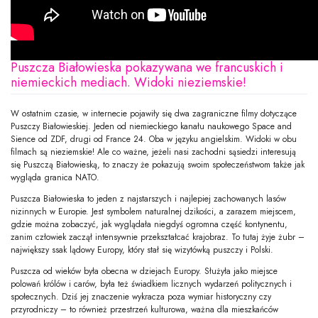
Puszcza Białowieska pokazywana we francuskich i
niemieckich mediach. Widoki nieziemskie!
W ostatnim czasie, w internecie pojawiły się dwa zagraniczne filmy dotyczące
Puszczy Białowieskiej. Jeden od niemieckiego kanału naukowego Space and
Sience od ZDF, drugi od France 24. Oba w języku angielskim. Widoki w obu
filmach są nieziemskie! Ale co ważne, jeżeli nasi zachodni sąsiedzi interesują
się Puszczą Białowieską, to znaczy że pokazują swoim społeczeństwom także jak
wygląda granica NATO.
Puszcza Białowieska to jeden z najstarszych i najlepiej zachowanych lasów
nizinnych w Europie. Jest symbolem naturalnej dzikości, a zarazem miejscem,
gdzie można zobaczyć, jak wyglądała niegdyś ogromna część kontynentu,
zanim człowiek zaczął intensywnie przekształcać krajobraz. To tutaj żyje żubr –
największy ssak lądowy Europy, który stał się wizytówką puszczy i Polski.
Puszcza od wieków była obecna w dziejach Europy. Służyła jako miejsce
polowań królów i carów, była też świadkiem licznych wydarzeń politycznych i
społecznych. Dziś jej znaczenie wykracza poza wymiar historyczny czy
przyrodniczy – to również przestrzeń kulturowa, ważna dla mieszkańców