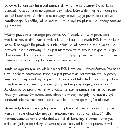
Zdrowie, kultura czy transport pasażerski — to nie są biznesy życia. To są
przeważnie zadania samorządowe, czyli takie, które z definicji nie muszą się
spinać budżetowo. A mimo to samorządy prowadzą je przez spółki prawa
handlowego. A spółka, jak to spółka — musi być na plusie. No i wtedy zaczyna
się problem.
Weźmy przykład z naszego podwórka. Od 1 października w powiatach
wysokomazowieckim i zambrowskim kilka linii autobusowych PKS Nova znika z
mapy. Dlaczego? Bo prawie nikt nie jeździ. A jak prawie nikt nie jeździ, to
przewóz jest nierentowny. A jak jest nierentowny, to spółka akcyjna musi go
zlikwidować, bo przecież akcjonariusze nie żyją z powietrza. Brzmi logicznie,
prawda? Tylko że tu logika uderza w pasażerów.
Ironia polega na tym, że właścicielem PKS Nova jest… Województwo Podlaskie.
Czyli de facto państwowa instytucja jest prywatnym przewoźnikiem. A gdyby
transportem zajmował się po prostu Departament Infrastruktury i Transportu w
urzędzie marszałkowskim, to nie byłoby żadnego wymogu „opłacalności”.
Autobus by po prostu jechał — choćby i z trzema pasażerami na pokładzie.
Poza tym pasażerów byłoby zdecydowanie więcej, bo gdy nie musimy być
rentowni, nie ma znaczenia też cena biletu. Może go w ogóle nie być.
Nawet w tych najmniejszych gminach, gdzie dziś pies z kulawą nogą nie
wsiada, nagle okazałoby się, że mieszkańcy jednak „chcą jeździć”, tylko
niekoniecznie za cenę biletu droższą niż litr benzyny. Studenci, emeryci,
dzieciaki jadące do szkoły, a nawet sąsiad, który od lat nie opuszczał wsi —