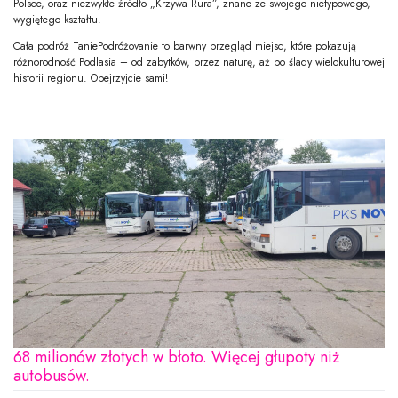
Polsce, oraz niezwykłe źródło „Krzywa Rura”, znane ze swojego nietypowego,
wygiętego kształtu.
Cała podróż TaniePodróżovanie to barwny przegląd miejsc, które pokazują
różnorodność Podlasia – od zabytków, przez naturę, aż po ślady wielokulturowej
historii regionu. Obejrzyjcie sami!
68 milionów złotych w błoto. Więcej głupoty niż
autobusów.