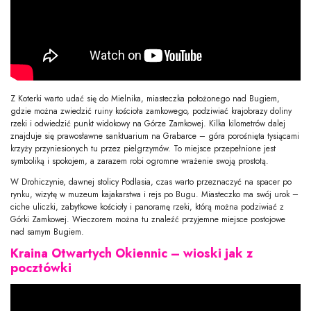
Z Koterki warto udać się do Mielnika, miasteczka położonego nad Bugiem,
gdzie można zwiedzić ruiny kościoła zamkowego, podziwiać krajobrazy doliny
rzeki i odwiedzić punkt widokowy na Górze Zamkowej. Kilka kilometrów dalej
znajduje się prawosławne sanktuarium na Grabarce – góra porośnięta tysiącami
krzyży przyniesionych tu przez pielgrzymów. To miejsce przepełnione jest
symboliką i spokojem, a zarazem robi ogromne wrażenie swoją prostotą.
W Drohiczynie, dawnej stolicy Podlasia, czas warto przeznaczyć na spacer po
rynku, wizytę w muzeum kajakarstwa i rejs po Bugu. Miasteczko ma swój urok –
ciche uliczki, zabytkowe kościoły i panoramę rzeki, którą można podziwiać z
Górki Zamkowej. Wieczorem można tu znaleźć przyjemne miejsce postojowe
nad samym Bugiem.
Kraina Otwartych Okiennic – wioski jak z
pocztówki