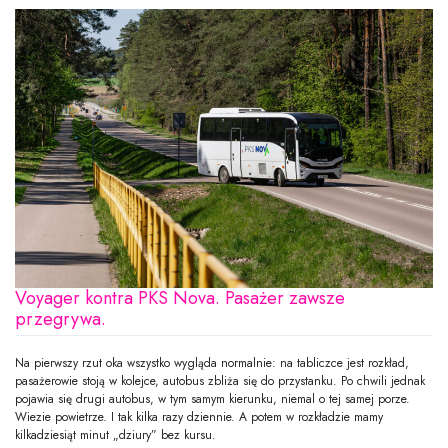
Voyager kontra PKS Nova. Pasażer zawsze
przegrywa.
Na pierwszy rzut oka wszystko wygląda normalnie: na tabliczce jest rozkład,
pasażerowie stoją w kolejce, autobus zbliża się do przystanku. Po chwili jednak
pojawia się drugi autobus, w tym samym kierunku, niemal o tej samej porze.
Wiezie powietrze. I tak kilka razy dziennie. A potem w rozkładzie mamy
kilkadziesiąt minut „dziury” bez kursu.