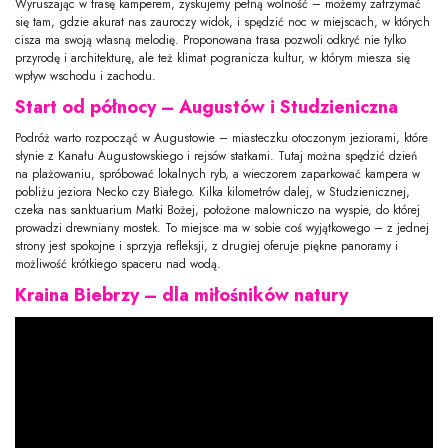
Wyruszając w trasę kamperem, zyskujemy pełną wolność – możemy zatrzymać
się tam, gdzie akurat nas zauroczy widok, i spędzić noc w miejscach, w których
cisza ma swoją własną melodię. Proponowana trasa pozwoli odkryć nie tylko
przyrodę i architekturę, ale też klimat pogranicza kultur, w którym miesza się
wpływ wschodu i zachodu.
Start od północy – Augustów i Studzieniczna
Podróż warto rozpocząć w Augustowie – miasteczku otoczonym jeziorami, które
słynie z Kanału Augustowskiego i rejsów statkami. Tutaj można spędzić dzień
na plażowaniu, spróbować lokalnych ryb, a wieczorem zaparkować kampera w
pobliżu jeziora Necko czy Białego. Kilka kilometrów dalej, w Studzienicznej,
czeka nas sanktuarium Matki Bożej, położone malowniczo na wyspie, do której
prowadzi drewniany mostek. To miejsce ma w sobie coś wyjątkowego – z jednej
strony jest spokojne i sprzyja refleksji, z drugiej oferuje piękne panoramy i
możliwość krótkiego spaceru nad wodą.
Kraina Biebrzy – dla miłośników natury