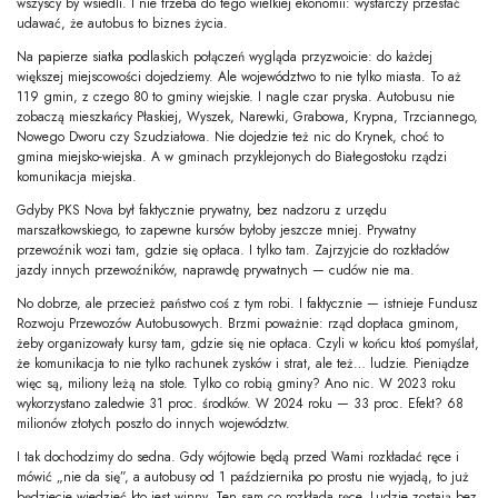
wszyscy by wsiedli. I nie trzeba do tego wielkiej ekonomii: wystarczy przestać
udawać, że autobus to biznes życia.
Na papierze siatka podlaskich połączeń wygląda przyzwoicie: do każdej
większej miejscowości dojedziemy. Ale województwo to nie tylko miasta. To aż
119 gmin, z czego 80 to gminy wiejskie. I nagle czar pryska. Autobusu nie
zobaczą mieszkańcy Płaskiej, Wyszek, Narewki, Grabowa, Krypna, Trzciannego,
Nowego Dworu czy Szudziałowa. Nie dojedzie też nic do Krynek, choć to
gmina miejsko-wiejska. A w gminach przyklejonych do Białegostoku rządzi
komunikacja miejska.
Gdyby PKS Nova był faktycznie prywatny, bez nadzoru z urzędu
marszałkowskiego, to zapewne kursów byłoby jeszcze mniej. Prywatny
przewoźnik wozi tam, gdzie się opłaca. I tylko tam. Zajrzyjcie do rozkładów
jazdy innych przewoźników, naprawdę prywatnych — cudów nie ma.
No dobrze, ale przecież państwo coś z tym robi. I faktycznie — istnieje Fundusz
Rozwoju Przewozów Autobusowych. Brzmi poważnie: rząd dopłaca gminom,
żeby organizowały kursy tam, gdzie się nie opłaca. Czyli w końcu ktoś pomyślał,
że komunikacja to nie tylko rachunek zysków i strat, ale też… ludzie. Pieniądze
więc są, miliony leżą na stole. Tylko co robią gminy? Ano nic. W 2023 roku
wykorzystano zaledwie 31 proc. środków. W 2024 roku — 33 proc. Efekt? 68
milionów złotych poszło do innych województw.
I tak dochodzimy do sedna. Gdy wójtowie będą przed Wami rozkładać ręce i
mówić „nie da się”, a autobusy od 1 października po prostu nie wyjadą, to już
będziecie wiedzieć kto jest winny. Ten sam co rozkłada ręce. Ludzie zostają bez