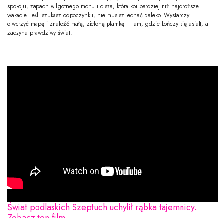
spokoju, zapach wilgotnego mchu i cisza, która koi bardziej niż najdroższe
wakacje. Jeśli szukasz odpoczynku, nie musisz jechać daleko. Wystarczy
otworzyć mapę i znaleźć małą, zieloną plamkę – tam, gdzie kończy się asfalt, a
zaczyna prawdziwy świat.
Świat podlaskich Szeptuch uchylił rąbka tajemnicy.
Zobacz ten film.