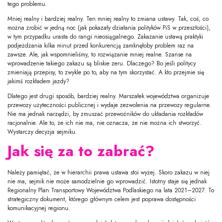
tego problemu.
Mniej realny i bardziej realny. Ten mniej realny to zmiana ustawy. Tak, coś, co
można zrobić w jedną noc (jak pokazały działania polityków PiS w przeszłości),
w tym przypadku urasta do rangi nieosiągalnego. Zakazanie ustawą praktyki
podjeżdżania kilka minut przed konkurencją zamknęłoby problem raz na
zawsze. Ale, jak wspomnieliśmy, to rozwiązanie mniej realne. Szanse na
wprowadzenie takiego zakazu są bliskie zeru. Dlaczego? Bo jeśli politycy
zmieniają przepisy, to zwykle po to, aby na tym skorzystać. A kto przejmie się
jakimś rozkładem jazdy?
Dlatego jest drugi sposób, bardziej realny. Marszałek województwa organizuje
przewozy użyteczności publicznej i wydaje zezwolenia na przewozy regularne.
Nie ma jednak narzędzi, by zmuszać przewoźników do układania rozkładów
racjonalnie. Ale to, że ich nie ma, nie oznacza, że nie można ich stworzyć.
Wystarczy decyzja sejmiku.
Jak się za to zabrać?
Należy pamiętać, że w hierarchii prawa ustawa stoi wyżej. Skoro zakazu w niej
nie ma, sejmik nie może samodzielnie go wprowadzić. Istotny staje się jednak
Regionalny Plan Transportowy Województwa Podlaskiego na lata 2021–2027. To
strategiczny dokument, którego głównym celem jest poprawa dostępności
komunikacyjnej regionu.