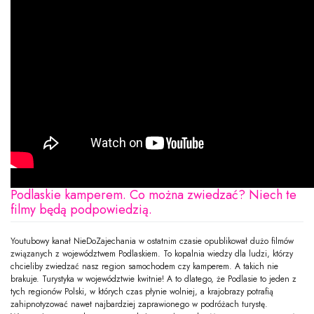
Podlaskie kamperem. Co można zwiedzać? Niech te
filmy będą podpowiedzią.
Youtubowy kanał NieDoZajechania w ostatnim czasie opublikował dużo filmów
związanych z województwem Podlaskiem. To kopalnia wiedzy dla ludzi, którzy
chcieliby zwiedzać nasz region samochodem czy kamperem. A takich nie
brakuje. Turystyka w województwie kwitnie! A to dlatego, że Podlasie to jeden z
tych regionów Polski, w których czas płynie wolniej, a krajobrazy potrafią
zahipnotyzować nawet najbardziej zaprawionego w podróżach turystę.