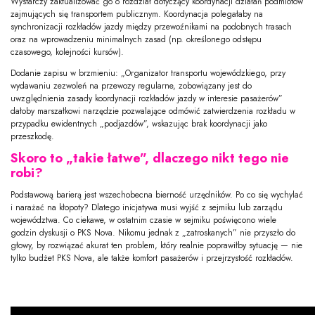
Wystarczy zaktualizować go o rozdział dotyczący koordynacji działań podmiotów
zajmujących się transportem publicznym. Koordynacja polegałaby na
synchronizacji rozkładów jazdy między przewoźnikami na podobnych trasach
oraz na wprowadzeniu minimalnych zasad (np. określonego odstępu
czasowego, kolejności kursów).
Dodanie zapisu w brzmieniu: „Organizator transportu wojewódzkiego, przy
wydawaniu zezwoleń na przewozy regularne, zobowiązany jest do
uwzględnienia zasady koordynacji rozkładów jazdy w interesie pasażerów”
dałoby marszałkowi narzędzie pozwalające odmówić zatwierdzenia rozkładu w
przypadku ewidentnych „podjazdów”, wskazując brak koordynacji jako
przeszkodę.
Skoro to „takie łatwe”, dlaczego nikt tego nie
robi?
Podstawową barierą jest wszechobecna bierność urzędników. Po co się wychylać
i narażać na kłopoty? Dlatego inicjatywa musi wyjść z sejmiku lub zarządu
województwa. Co ciekawe, w ostatnim czasie w sejmiku poświęcono wiele
godzin dyskusji o PKS Nova. Nikomu jednak z „zatroskanych” nie przyszło do
głowy, by rozwiązać akurat ten problem, który realnie poprawiłby sytuację — nie
tylko budżet PKS Nova, ale także komfort pasażerów i przejrzystość rozkładów.