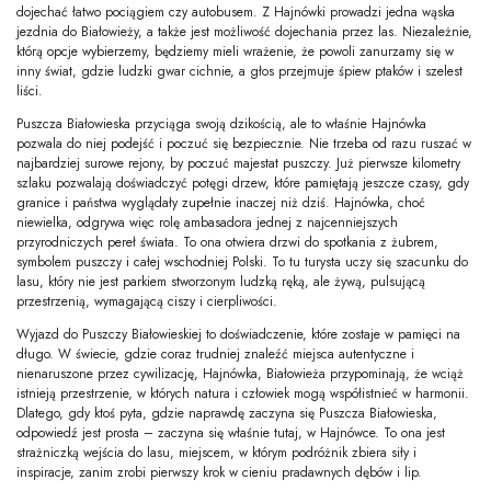
dojechać łatwo pociągiem czy autobusem. Z Hajnówki prowadzi jedna wąska
jezdnia do Białowieży, a także jest możliwość dojechania przez las. Niezależnie,
którą opcje wybierzemy, będziemy mieli wrażenie, że powoli zanurzamy się w
inny świat, gdzie ludzki gwar cichnie, a głos przejmuje śpiew ptaków i szelest
liści.
Puszcza Białowieska przyciąga swoją dzikością, ale to właśnie Hajnówka
pozwala do niej podejść i poczuć się bezpiecznie. Nie trzeba od razu ruszać w
najbardziej surowe rejony, by poczuć majestat puszczy. Już pierwsze kilometry
szlaku pozwalają doświadczyć potęgi drzew, które pamiętają jeszcze czasy, gdy
granice i państwa wyglądały zupełnie inaczej niż dziś. Hajnówka, choć
niewielka, odgrywa więc rolę ambasadora jednej z najcenniejszych
przyrodniczych pereł świata. To ona otwiera drzwi do spotkania z żubrem,
symbolem puszczy i całej wschodniej Polski. To tu turysta uczy się szacunku do
lasu, który nie jest parkiem stworzonym ludzką ręką, ale żywą, pulsującą
przestrzenią, wymagającą ciszy i cierpliwości.
Wyjazd do Puszczy Białowieskiej to doświadczenie, które zostaje w pamięci na
długo. W świecie, gdzie coraz trudniej znaleźć miejsca autentyczne i
nienaruszone przez cywilizację, Hajnówka, Białowieża przypominają, że wciąż
istnieją przestrzenie, w których natura i człowiek mogą współistnieć w harmonii.
Dlatego, gdy ktoś pyta, gdzie naprawdę zaczyna się Puszcza Białowieska,
odpowiedź jest prosta – zaczyna się właśnie tutaj, w Hajnówce. To ona jest
strażniczką wejścia do lasu, miejscem, w którym podróżnik zbiera siły i
inspiracje, zanim zrobi pierwszy krok w cieniu pradawnych dębów i lip.