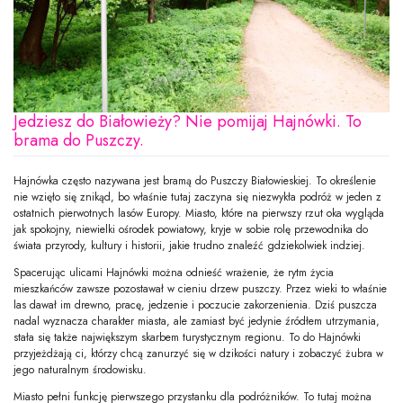
Jedziesz do Białowieży? Nie pomijaj Hajnówki. To
brama do Puszczy.
Hajnówka często nazywana jest bramą do Puszczy Białowieskiej. To określenie
nie wzięło się znikąd, bo właśnie tutaj zaczyna się niezwykła podróż w jeden z
ostatnich pierwotnych lasów Europy. Miasto, które na pierwszy rzut oka wygląda
jak spokojny, niewielki ośrodek powiatowy, kryje w sobie rolę przewodnika do
świata przyrody, kultury i historii, jakie trudno znaleźć gdziekolwiek indziej.
Spacerując ulicami Hajnówki można odnieść wrażenie, że rytm życia
mieszkańców zawsze pozostawał w cieniu drzew puszczy. Przez wieki to właśnie
las dawał im drewno, pracę, jedzenie i poczucie zakorzenienia. Dziś puszcza
nadal wyznacza charakter miasta, ale zamiast być jedynie źródłem utrzymania,
stała się także największym skarbem turystycznym regionu. To do Hajnówki
przyjeżdżają ci, którzy chcą zanurzyć się w dzikości natury i zobaczyć żubra w
jego naturalnym środowisku.
Miasto pełni funkcję pierwszego przystanku dla podróżników. To tutaj można