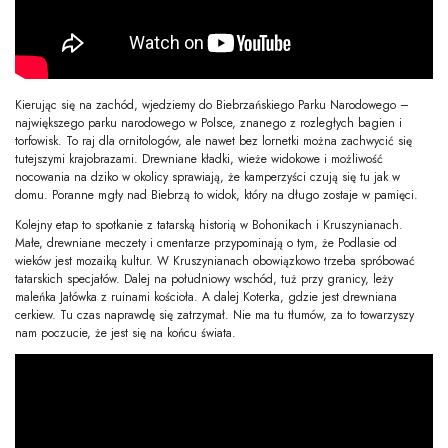
Kierując się na zachód, wjedziemy do Biebrzańskiego Parku Narodowego –
największego parku narodowego w Polsce, znanego z rozległych bagien i
torfowisk. To raj dla ornitologów, ale nawet bez lornetki można zachwycić się
tutejszymi krajobrazami. Drewniane kładki, wieże widokowe i możliwość
nocowania na dziko w okolicy sprawiają, że kamperzyści czują się tu jak w
domu. Poranne mgły nad Biebrzą to widok, który na długo zostaje w pamięci.
Kolejny etap to spotkanie z tatarską historią w Bohonikach i Kruszynianach.
Małe, drewniane meczety i cmentarze przypominają o tym, że Podlasie od
wieków jest mozaiką kultur. W Kruszynianach obowiązkowo trzeba spróbować
tatarskich specjałów. Dalej na południowy wschód, tuż przy granicy, leży
maleńka Jałówka z ruinami kościoła. A dalej Koterka, gdzie jest drewniana
cerkiew. Tu czas naprawdę się zatrzymał. Nie ma tu tłumów, za to towarzyszy
nam poczucie, że jest się na końcu świata.