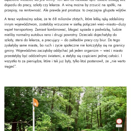
dojazdu do pracy, szkoły czy lekarza. A winę można by zrzucić na spółki, na
przepisy, na rentowność. Ale prawda jest prostsza: to zwyczajna głupota wójtów.
A teraz wyobraźmy sobie, że te 68 milionów złotych, które lekką ręką oddaliśmy
innym województwom, zostałoby wrzucone w siatkę połączeń wieś–miasto–duży
węzeł transportowy. Zamiast kombinować, błagać sąsiada o podwózkę, ludzie
mieliby normalny autobus rano i drugi powrotny. Dzieciaki dojechałyby do
szkoły, starsi do lekarza, a pracujący – do zakładów pracy czy biur. Do tego
zyskałyby same miasta, bo ruch i życie społeczne nie kończyłyby się na granicy
gminy. Województwo zaczęłoby oddychać jak jeden organizm – wieś i miasto
przestałyby być oddzielnymi światami, a stałyby się częściami jednej całości. I
wszystko to za pieniądze, które i tak już były, tylko ktoś postanowił, że „nie warto
sięgać”.