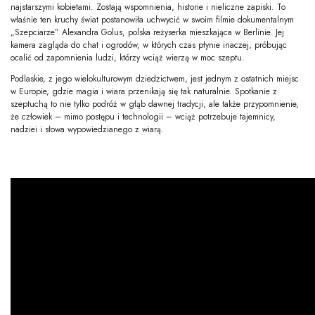
najstarszymi kobietami. Zostają wspomnienia, historie i nieliczne zapiski. To
właśnie ten kruchy świat postanowiła uchwycić w swoim filmie dokumentalnym
„Szepciarze” Alexandra Golus, polska reżyserka mieszkająca w Berlinie. Jej
kamera zagląda do chat i ogrodów, w których czas płynie inaczej, próbując
ocalić od zapomnienia ludzi, którzy wciąż wierzą w moc szeptu.
Podlaskie, z jego wielokulturowym dziedzictwem, jest jednym z ostatnich miejsc
w Europie, gdzie magia i wiara przenikają się tak naturalnie. Spotkanie z
szeptuchą to nie tylko podróż w głąb dawnej tradycji, ale także przypomnienie,
że człowiek – mimo postępu i technologii – wciąż potrzebuje tajemnicy,
nadziei i słowa wypowiedzianego z wiarą.