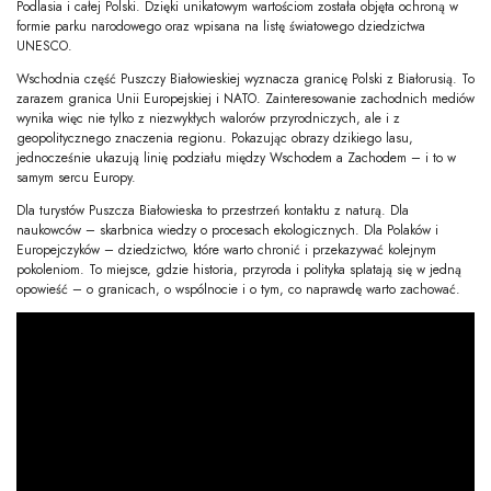
Podlasia i całej Polski. Dzięki unikatowym wartościom została objęta ochroną w
formie parku narodowego oraz wpisana na listę światowego dziedzictwa
UNESCO.
Wschodnia część Puszczy Białowieskiej wyznacza granicę Polski z Białorusią. To
zarazem granica Unii Europejskiej i NATO. Zainteresowanie zachodnich mediów
wynika więc nie tylko z niezwykłych walorów przyrodniczych, ale i z
geopolitycznego znaczenia regionu. Pokazując obrazy dzikiego lasu,
jednocześnie ukazują linię podziału między Wschodem a Zachodem – i to w
samym sercu Europy.
Dla turystów Puszcza Białowieska to przestrzeń kontaktu z naturą. Dla
naukowców – skarbnica wiedzy o procesach ekologicznych. Dla Polaków i
Europejczyków – dziedzictwo, które warto chronić i przekazywać kolejnym
pokoleniom. To miejsce, gdzie historia, przyroda i polityka splatają się w jedną
opowieść – o granicach, o wspólnocie i o tym, co naprawdę warto zachować.