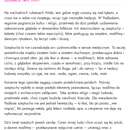
Na wschodnich rubieżach Polski, tam gdzie mgły unoszą się nad łąkami, a
cisza ma w sobie coś świętego, wciąż żyje niezwykła tradycja. W Podlaskiem,
regionie pogranicza kultur i religii, przetrwały do dziś praktyki uzdrawiania
zakorzenione głęboko w słowiańskim folklorze. Ich strażniczkami są szeptuchy –
kobiety (choć czasem także mężczyźni), które posługują się szeptem, modlitwą i
dawnymi rytuałami, by leczyć ciało i duszę.
Szeptucha to nie czarodziejka ani uzdrowicielka w sensie medycznym. To raczej
pośredniczka między światem ludzi a światem duchowym, przekazująca dobro i
chroniąca przed złem. Jej siła tkwi w słowie – w modlitwach, które odmawia
cicho, z głębokim skupieniem, często w samotności, przy krzyżu, źródle lub na
rozstaju dróg. Zwraca się zarówno do Boga, jak i do natury – bo w tradycji
ludowej wszystko, co żyje, ma moc: woda, ogień, ziemia, zioła, wiatr.
Korzenie tego zjawiska sięgają czasów przedchrześcijańskich. Później
szeptuchy wplotły w swoje praktyki elementy prawosławia, łącząc modlitwy do
świętych z archaicznymi zaklęciami. Taka synteza religii i magii ludowej
przetrwała wieki, choć często budziła nieufność Kościoła. Dla mieszkańców
Podlasia szeptucha nie jest jednak heretyczką – to ktoś, kto po prostu „wie
więcej”, kto pomaga wtedy, gdy lekarz rozkłada ręce, a cierpienie nie daje się
wytłumaczyć racjonalnie.
Dziś świat szeptuch powoli zanika. Coraz mniej ludzi chce uczyć się tej sztuki,
a dawne modlitwy – przekazywane wyłącznie ustnie – umierają wraz z