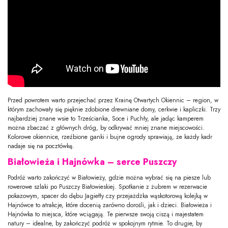
Przed powrotem warto przejechać przez Krainę Otwartych Okiennic – region, w
którym zachowały się pięknie zdobione drewniane domy, cerkwie i kapliczki. Trzy
najbardziej znane wsie to Trześcianka, Soce i Puchły, ale jadąc kamperem
można zbaczać z głównych dróg, by odkrywać mniej znane miejscowości.
Kolorowe okiennice, rzeźbione ganki i bujne ogrody sprawiają, że każdy kadr
nadaje się na pocztówkę.
Białowieża i Hajnówka – serce Puszczy
Podróż warto zakończyć w Białowieży, gdzie można wybrać się na piesze lub
rowerowe szlaki po Puszczy Białowieskiej. Spotkanie z żubrem w rezerwacie
pokazowym, spacer do dębu Jagiełły czy przejażdżka wąskotorową kolejką w
Hajnówce to atrakcje, które docenią zarówno dorośli, jak i dzieci. Białowieża i
Hajnówka to miejsca, które wciągają. Te pierwsze swoją ciszą i majestatem
natury – idealne, by zakończyć podróż w spokojnym rytmie. To drugie, by