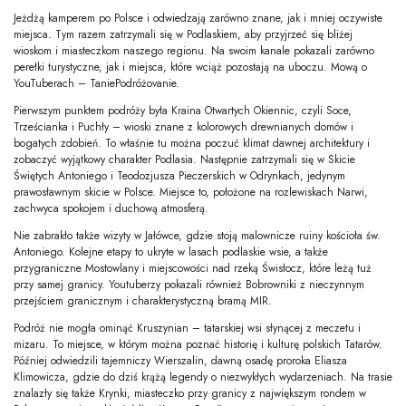
Jeżdżą kamperem po Polsce i odwiedzają zarówno znane, jak i mniej oczywiste
miejsca. Tym razem zatrzymali się w Podlaskiem, aby przyjrzeć się bliżej
wioskom i miasteczkom naszego regionu. Na swoim kanale pokazali zarówno
perełki turystyczne, jak i miejsca, które wciąż pozostają na uboczu. Mową o
YouTuberach – TaniePodróżovanie.
Pierwszym punktem podróży była Kraina Otwartych Okiennic, czyli Soce,
Trześcianka i Puchły – wioski znane z kolorowych drewnianych domów i
bogatych zdobień. To właśnie tu można poczuć klimat dawnej architektury i
zobaczyć wyjątkowy charakter Podlasia. Następnie zatrzymali się w Skicie
Świętych Antoniego i Teodozjusza Pieczerskich w Odrynkach, jedynym
prawosławnym skicie w Polsce. Miejsce to, położone na rozlewiskach Narwi,
zachwyca spokojem i duchową atmosferą.
Nie zabrakło także wizyty w Jałówce, gdzie stoją malownicze ruiny kościoła św.
Antoniego. Kolejne etapy to ukryte w lasach podlaskie wsie, a także
przygraniczne Mostowlany i miejscowości nad rzeką Świsłocz, które leżą tuż
przy samej granicy. Youtuberzy pokazali również Bobrowniki z nieczynnym
przejściem granicznym i charakterystyczną bramą MIR.
Podróż nie mogła ominąć Kruszynian – tatarskiej wsi słynącej z meczetu i
mizaru. To miejsce, w którym można poznać historię i kulturę polskich Tatarów.
Później odwiedzili tajemniczy Wierszalin, dawną osadę proroka Eliasza
Klimowicza, gdzie do dziś krążą legendy o niezwykłych wydarzeniach. Na trasie
znalazły się także Krynki, miasteczko przy granicy z największym rondem w