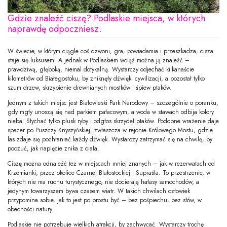
Gdzie znaleźć ciszę? Podlaskie miejsca, w których
naprawdę odpoczniesz.
W świecie, w którym ciągle coś dzwoni, gra, powiadamia i przeszkadza, cisza
staje się luksusem. A jednak w Podlaskiem wciąż można ją znaleźć –
prawdziwą, głęboką, niemal dotykalną. Wystarczy odjechać kilkanaście
kilometrów od Białegostoku, by zniknęły dźwięki cywilizacji, a pozostał tylko
szum drzew, skrzypienie drewnianych mostków i śpiew ptaków.
Jednym z takich miejsc jest Białowieski Park Narodowy – szczególnie o poranku,
gdy mgły unoszą się nad parkiem pałacowym, a woda w stawach odbija kolory
nieba. Słychać tylko plusk ryby i odgłos skrzydeł ptaków. Podobne wrażenie daje
spacer po Puszczy Knyszyńskiej, zwłaszcza w rejonie Królowego Mostu, gdzie
las zdaje się pochłaniać każdy dźwięk. Wystarczy zatrzymać się na chwilę, by
poczuć, jak napięcie znika z ciała.
Ciszę można odnaleźć też w miejscach mniej znanych – jak w rezerwatach od
Krzemianki, przez okolice Czarnej Białostockiej i Supraśla. To przestrzenie, w
których nie ma ruchu turystycznego, nie docierają hałasy samochodów, a
jedynym towarzyszem bywa czasem wiatr. W takich chwilach człowiek
przypomina sobie, jak to jest po prostu być – bez pośpiechu, bez słów, w
obecności natury.
Podlaskie nie potrzebuje wielkich atrakcji, by zachwycać. Wystarczy trochę