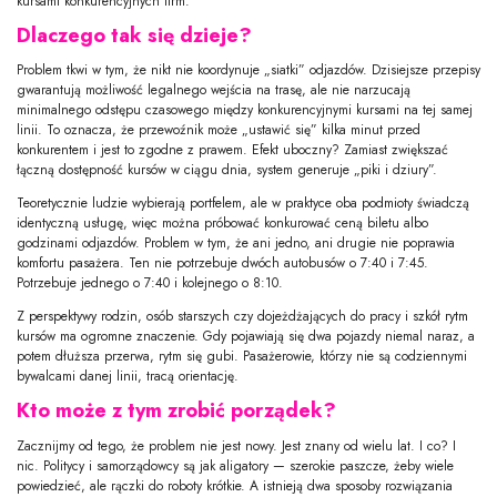
kursami konkurencyjnych firm.
Dlaczego tak się dzieje?
Problem tkwi w tym, że nikt nie koordynuje „siatki” odjazdów. Dzisiejsze przepisy
gwarantują możliwość legalnego wejścia na trasę, ale nie narzucają
minimalnego odstępu czasowego między konkurencyjnymi kursami na tej samej
linii. To oznacza, że przewoźnik może „ustawić się” kilka minut przed
konkurentem i jest to zgodne z prawem. Efekt uboczny? Zamiast zwiększać
łączną dostępność kursów w ciągu dnia, system generuje „piki i dziury”.
Teoretycznie ludzie wybierają portfelem, ale w praktyce oba podmioty świadczą
identyczną usługę, więc można próbować konkurować ceną biletu albo
godzinami odjazdów. Problem w tym, że ani jedno, ani drugie nie poprawia
komfortu pasażera. Ten nie potrzebuje dwóch autobusów o 7:40 i 7:45.
Potrzebuje jednego o 7:40 i kolejnego o 8:10.
Z perspektywy rodzin, osób starszych czy dojeżdżających do pracy i szkół rytm
kursów ma ogromne znaczenie. Gdy pojawiają się dwa pojazdy niemal naraz, a
potem dłuższa przerwa, rytm się gubi. Pasażerowie, którzy nie są codziennymi
bywalcami danej linii, tracą orientację.
Kto może z tym zrobić porządek?
Zacznijmy od tego, że problem nie jest nowy. Jest znany od wielu lat. I co? I
nic. Politycy i samorządowcy są jak aligatory — szerokie paszcze, żeby wiele
powiedzieć, ale rączki do roboty krótkie. A istnieją dwa sposoby rozwiązania