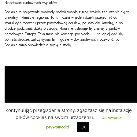
skosztować cudownych wypieków.
Podlasie to połączenie swobody podróżowania z możliwością zanurzenia się w
unikalnym klimacie regionu. To tu można w jeden dzień przejechać od
tatarskiego meczetu przez prawosławną cerkiew, po katolicką katedrę, a po
drodze podziwiać dziką przyrodę, która nie ustępuje tej znanej z parków
narodowych Europy. Taka trasa nie wymaga pośpiechu – najlepiej dać się
ponieść drodze, zatrzymywać tam, gdzie widok zachwyci, i pozwolić, by
Podlasie samo opowiedziało swoją historię.
Kontynuując przeglądanie strony, zgadzasz się na instalację
Ustawienia
plików cookies na swoim urządzeniu.
prywatności
OK