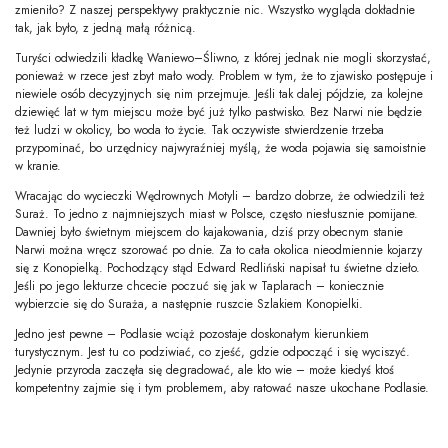
zmieniło? Z naszej perspektywy praktycznie nic. Wszystko wygląda dokładnie
tak, jak było, z jedną małą różnicą.
Turyści odwiedzili kładkę Waniewo–Śliwno, z której jednak nie mogli skorzystać,
ponieważ w rzece jest zbyt mało wody. Problem w tym, że to zjawisko postępuje i
niewiele osób decyzyjnych się nim przejmuje. Jeśli tak dalej pójdzie, za kolejne
dziewięć lat w tym miejscu może być już tylko pastwisko. Bez Narwi nie będzie
też ludzi w okolicy, bo woda to życie. Tak oczywiste stwierdzenie trzeba
przypominać, bo urzędnicy najwyraźniej myślą, że woda pojawia się samoistnie
w kranie.
Wracając do wycieczki Wędrownych Motyli – bardzo dobrze, że odwiedzili też
Suraż. To jedno z najmniejszych miast w Polsce, często niesłusznie pomijane.
Dawniej było świetnym miejscem do kajakowania, dziś przy obecnym stanie
Narwi można wręcz szorować po dnie. Za to cała okolica nieodmiennie kojarzy
się z Konopielką. Pochodzący stąd Edward Redliński napisał tu świetne dzieło.
Jeśli po jego lekturze chcecie poczuć się jak w Taplarach – koniecznie
wybierzcie się do Suraża, a następnie ruszcie Szlakiem Konopielki.
Jedno jest pewne – Podlasie wciąż pozostaje doskonałym kierunkiem
turystycznym. Jest tu co podziwiać, co zjeść, gdzie odpocząć i się wyciszyć.
Jedynie przyroda zaczęła się degradować, ale kto wie – może kiedyś ktoś
kompetentny zajmie się i tym problemem, aby ratować nasze ukochane Podlasie.