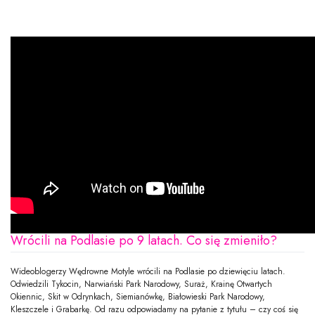
Wrócili na Podlasie po 9 latach. Co się zmieniło?
Wideoblogerzy Wędrowne Motyle wrócili na Podlasie po dziewięciu latach.
Odwiedzili Tykocin, Narwiański Park Narodowy, Suraż, Krainę Otwartych
Okiennic, Skit w Odrynkach, Siemianówkę, Białowieski Park Narodowy,
Kleszczele i Grabarkę. Od razu odpowiadamy na pytanie z tytułu – czy coś się