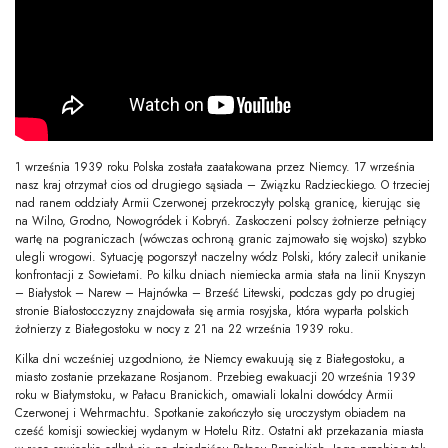
1 września 1939 roku Polska została zaatakowana przez Niemcy. 17 września
nasz kraj otrzymał cios od drugiego sąsiada – Związku Radzieckiego. O trzeciej
nad ranem oddziały Armii Czerwonej przekroczyły polską granicę, kierując się
na Wilno, Grodno, Nowogródek i Kobryń. Zaskoczeni polscy żołnierze pełniący
wartę na pograniczach (wówczas ochroną granic zajmowało się wojsko) szybko
ulegli wrogowi. Sytuację pogorszył naczelny wódz Polski, który zalecił unikanie
konfrontacji z Sowietami. Po kilku dniach niemiecka armia stała na linii Knyszyn
– Białystok – Narew – Hajnówka – Brześć Litewski, podczas gdy po drugiej
stronie Białostocczyzny znajdowała się armia rosyjska, która wyparła polskich
żołnierzy z Białegostoku w nocy z 21 na 22 września 1939 roku.
Kilka dni wcześniej uzgodniono, że Niemcy ewakuują się z Białegostoku, a
miasto zostanie przekazane Rosjanom. Przebieg ewakuacji 20 września 1939
roku w Białymstoku, w Pałacu Branickich, omawiali lokalni dowódcy Armii
Czerwonej i Wehrmachtu. Spotkanie zakończyło się uroczystym obiadem na
cześć komisji sowieckiej wydanym w Hotelu Ritz. Ostatni akt przekazania miasta