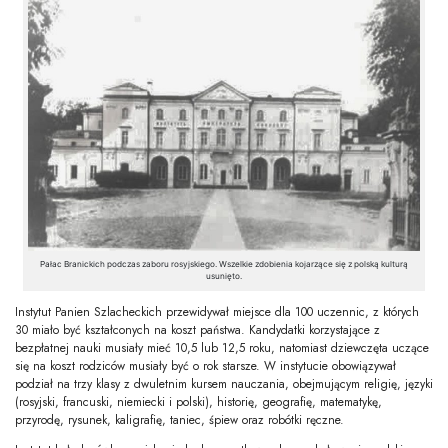
Pałac Branickich podczas zaboru rosyjskiego. Wszelkie zdobienia kojarzące się z polską kulturą
usunięto.
Instytut Panien Szlacheckich przewidywał miejsce dla 100 uczennic, z których
30 miało być kształconych na koszt państwa. Kandydatki korzystające z
bezpłatnej nauki musiały mieć 10,5 lub 12,5 roku, natomiast dziewczęta uczące
się na koszt rodziców musiały być o rok starsze. W instytucie obowiązywał
podział na trzy klasy z dwuletnim kursem nauczania, obejmującym religię, języki
(rosyjski, francuski, niemiecki i polski), historię, geografię, matematykę,
przyrodę, rysunek, kaligrafię, taniec, śpiew oraz robótki ręczne.