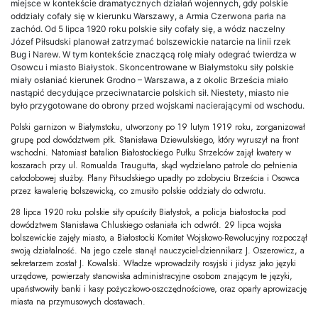
miejsce w kontekście dramatycznych działań wojennych, gdy polskie
oddziały cofały się w kierunku Warszawy, a Armia Czerwona parła na
zachód. Od 5 lipca 1920 roku polskie siły cofały się, a wódz naczelny
Józef Piłsudski planował zatrzymać bolszewickie natarcie na linii rzek
Bug i Narew. W tym kontekście znaczącą rolę miały odegrać twierdza w
Osowcu i miasto Białystok. Skoncentrowane w Białymstoku siły polskie
miały osłaniać kierunek Grodno – Warszawa, a z okolic Brześcia miało
nastąpić decydujące przeciwnatarcie polskich sił. Niestety, miasto nie
było przygotowane do obrony przed wojskami nacierającymi od wschodu.
Polski garnizon w Białymstoku, utworzony po 19 lutym 1919 roku, zorganizował
grupę pod dowództwem płk. Stanisława Dziewulskiego, który wyruszył na front
wschodni. Natomiast batalion Białostockiego Pułku Strzelców zajął kwatery w
koszarach przy ul. Romualda Traugutta, skąd wydzielano patrole do pełnienia
całodobowej służby. Plany Piłsudskiego upadły po zdobyciu Brześcia i Osowca
przez kawalerię bolszewicką, co zmusiło polskie oddziały do odwrotu.
28 lipca 1920 roku polskie siły opuściły Białystok, a policja białostocka pod
dowództwem Stanisława Chluskiego osłaniała ich odwrót. 29 lipca wojska
bolszewickie zajęły miasto, a Białostocki Komitet Wojskowo-Rewolucyjny rozpoczął
swoją działalność. Na jego czele stanął nauczyciel-dziennikarz J. Oszerowicz, a
sekretarzem został J. Kowalski. Władze wprowadziły rosyjski i jidysz jako języki
urzędowe, powierzały stanowiska administracyjne osobom znającym te języki,
upaństwowiły banki i kasy pożyczkowo-oszczędnościowe, oraz oparły aprowizację
miasta na przymusowych dostawach.