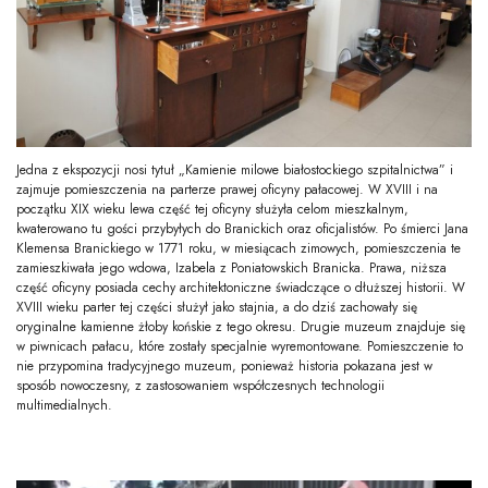
Jedna z ekspozycji nosi tytuł „Kamienie milowe białostockiego szpitalnictwa” i
zajmuje pomieszczenia na parterze prawej oficyny pałacowej. W XVIII i na
początku XIX wieku lewa część tej oficyny służyła celom mieszkalnym,
kwaterowano tu gości przybyłych do Branickich oraz oficjalistów. Po śmierci Jana
Klemensa Branickiego w 1771 roku, w miesiącach zimowych, pomieszczenia te
zamieszkiwała jego wdowa, Izabela z Poniatowskich Branicka. Prawa, niższa
część oficyny posiada cechy architektoniczne świadczące o dłuższej historii. W
XVIII wieku parter tej części służył jako stajnia, a do dziś zachowały się
oryginalne kamienne żłoby końskie z tego okresu. Drugie muzeum znajduje się
w piwnicach pałacu, które zostały specjalnie wyremontowane. Pomieszczenie to
nie przypomina tradycyjnego muzeum, ponieważ historia pokazana jest w
sposób nowoczesny, z zastosowaniem współczesnych technologii
multimedialnych.