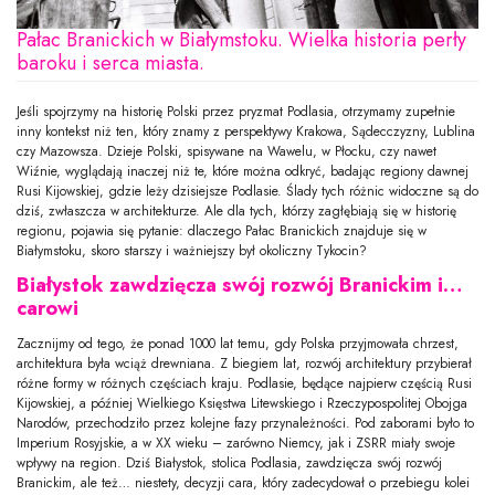
Pałac Branickich w Białymstoku. Wielka historia perły
baroku i serca miasta.
Jeśli spojrzymy na historię Polski przez pryzmat Podlasia, otrzymamy zupełnie
inny kontekst niż ten, który znamy z perspektywy Krakowa, Sądecczyzny, Lublina
czy Mazowsza. Dzieje Polski, spisywane na Wawelu, w Płocku, czy nawet
Wiźnie, wyglądają inaczej niż te, które można odkryć, badając regiony dawnej
Rusi Kijowskiej, gdzie leży dzisiejsze Podlasie. Ślady tych różnic widoczne są do
dziś, zwłaszcza w architekturze. Ale dla tych, którzy zagłębiają się w historię
regionu, pojawia się pytanie: dlaczego Pałac Branickich znajduje się w
Białymstoku, skoro starszy i ważniejszy był okoliczny Tykocin?
Białystok zawdzięcza swój rozwój Branickim i…
carowi
Zacznijmy od tego, że ponad 1000 lat temu, gdy Polska przyjmowała chrzest,
architektura była wciąż drewniana. Z biegiem lat, rozwój architektury przybierał
różne formy w różnych częściach kraju. Podlasie, będące najpierw częścią Rusi
Kijowskiej, a później Wielkiego Księstwa Litewskiego i Rzeczypospolitej Obojga
Narodów, przechodziło przez kolejne fazy przynależności. Pod zaborami było to
Imperium Rosyjskie, a w XX wieku – zarówno Niemcy, jak i ZSRR miały swoje
wpływy na region. Dziś Białystok, stolica Podlasia, zawdzięcza swój rozwój
Branickim, ale też… niestety, decyzji cara, który zadecydował o przebiegu kolei