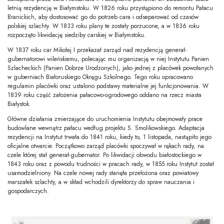
letnią rezydencję w Białymstoku. W 1826 roku przystąpiono do remontu Pałacu
Branickich, aby dostosować go do potrzeb cara i odseparować od czasów
polskiej szlachty. W 1833 roku plany te zostały porzucone, a w 1836 roku
rozpoczęto likwidację siedziby carskiej w Białymstoku.
W 1837 roku car Mikołaj I przekazał zarząd nad rezydencją generał-
gubernatorowi wileńskiemu, polecając mu organizację w niej Instytutu Panien
Szlacheckich (Panien Dobrze Urodzonych), jako jednej z placówek powołanych
w guberniach Białoruskiego Okręgu Szkolnego. Tego roku opracowano
regulamin placówki oraz ustalono podstawy materialne jej funkcjonowania. W
1839 roku część założenia pałacowo-ogrodowego oddano na rzecz miasta
Białystok.
Główne działania zmierzające do uruchomienia Instytutu obejmowały prace
budowlane wewnątrz pałacu według projektu S. Smolikowskiego. Adaptacja
rezydencji na Instytut trwała do 1841 roku, kiedy to, 1 listopada, nastąpiło jego
oficjalne otwarcie. Początkowo zarząd placówki spoczywał w rękach rady, na
czele której stał generał-gubernator. Po likwidacji obwodu białostockiego w
1843 roku oraz z powodu trudności w pracach rady, w 1855 roku Instytut został
usamodzielniony. Na czele nowej rady stanęła przełożona oraz powiatowy
marszałek szlachty, a w skład wchodzili dyrektorzy do spraw nauczania i
gospodarczych.