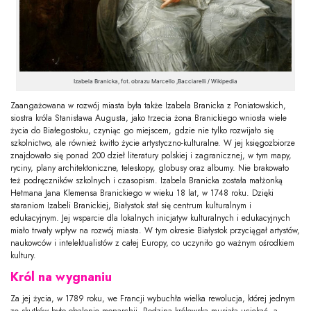
Izabela Branicka, fot. obrazu Marcello ,Bacciarelli / Wikipedia
Zaangażowana w rozwój miasta była także Izabela Branicka z Poniatowskich,
siostra króla Stanisława Augusta, jako trzecia żona Branickiego wniosła wiele
życia do Białegostoku, czyniąc go miejscem, gdzie nie tylko rozwijało się
szkolnictwo, ale również kwitło życie artystyczno-kulturalne. W jej księgozbiorze
znajdowało się ponad 200 dzieł literatury polskiej i zagranicznej, w tym mapy,
ryciny, plany architektoniczne, teleskopy, globusy oraz albumy. Nie brakowało
też podręczników szkolnych i czasopism. Izabela Branicka została małżonką
Hetmana Jana Klemensa Branickiego w wieku 18 lat, w 1748 roku. Dzięki
staraniom Izabeli Branickiej, Białystok stał się centrum kulturalnym i
edukacyjnym. Jej wsparcie dla lokalnych inicjatyw kulturalnych i edukacyjnych
miało trwały wpływ na rozwój miasta. W tym okresie Białystok przyciągał artystów,
naukowców i intelektualistów z całej Europy, co uczyniło go ważnym ośrodkiem
kultury.
Król na wygnaniu
Za jej życia, w 1789 roku, we Francji wybuchła wielka rewolucja, której jednym