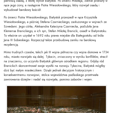
pierwszą osadę, z której wyrósł Białystok. Po śmierci Mikołaja, ziemie przeszły w
ręce jego żony, a następnie Piotra Wiesiołowskiego, który rozwijał osadę i
wybudował barokowy kościół.
Po śmierci Piotra Wiesiołowskiego, Białystok przeszedł w ręce Krzysztofa
Wiesiołowskiego, a później Stefana Czarnieckiego, zasłużonego w wojnach ze
Szwedami. Jego córka, Aleksandra Katarzyna Czarniecka, poślubiła Jana
Klemensa Branickiego, a ich syn, Stefan Mikołaj Branicki, osiadł w Białymstoku.
To właśnie on uzyskał w 1692 roku prawa miejskie dla Białegostoku od króla
Jana III Sobieskiego. Rozpoczął także przebudowę zamku na barokową
rezydencję.
Mimo trudnych czasów, takich jak III wojna północna czy wojna domowa w 1734
roku, miasto rozwijało się dalej. Tykocin, zniszczony w wyniku konfliktów, stracił
na znaczeniu, co uczyniło Białystok głównym ośrodkiem regionu. Gdyby ród
Branickich skoncentrował swoje wysiłki na rozwoju Tykocina, Białystok mógłby
dziś być małym miasteczkiem. Dzięki jednak decyzjom historycznym i
konsekwentnemu rozwojowi, stolica województwa podlaskiego przetrwała
zawirowania dziejów i nadal się rozwijała, pomimo zaborów i wojen.