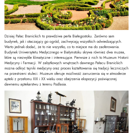
Dzisiaj Pałac Branickich to prawdziwa perła Białegostoku. Zarówno sam
budynek, jak i otaczający go ogród, zachwycają wszystkich odwiedzających.
Warto jednak dodać, że to nie wszystko, co to miejsce ma do zaoferowania.
Budynek Uniwersytetu Medycznego w Białymstoku skrywa również dwa muzea,
które są niezwykle klimatyczne i interesujące. Pierwsze z nich to Muzeum Historii
Medycyny i Farmacji. W zabytkowych wnętrzach dawnego Pałacu Branickich
można odkryć tajniki medycyny oraz proces kształtowania się tradycji leczniczych
na przestrzeni stuleci. Muzeum oferuje możliwość zanurzenia się w atmosferze
apteki z przełomu XIX i XX wieku oraz obejrzenia ekspozycji poświęconej
dawnemu aptekarstwu z terenu Podlasia.