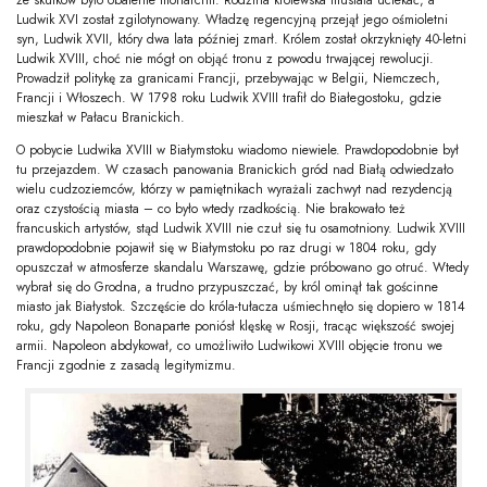
ze skutków było obalenie monarchii. Rodzina królewska musiała uciekać, a
Ludwik XVI został zgilotynowany. Władzę regencyjną przejął jego ośmioletni
syn, Ludwik XVII, który dwa lata później zmarł. Królem został okrzyknięty 40-letni
Ludwik XVIII, choć nie mógł on objąć tronu z powodu trwającej rewolucji.
Prowadził politykę za granicami Francji, przebywając w Belgii, Niemczech,
Francji i Włoszech. W 1798 roku Ludwik XVIII trafił do Białegostoku, gdzie
mieszkał w Pałacu Branickich.
O pobycie Ludwika XVIII w Białymstoku wiadomo niewiele. Prawdopodobnie był
tu przejazdem. W czasach panowania Branickich gród nad Białą odwiedzało
wielu cudzoziemców, którzy w pamiętnikach wyrażali zachwyt nad rezydencją
oraz czystością miasta – co było wtedy rzadkością. Nie brakowało też
francuskich artystów, stąd Ludwik XVIII nie czuł się tu osamotniony. Ludwik XVIII
prawdopodobnie pojawił się w Białymstoku po raz drugi w 1804 roku, gdy
opuszczał w atmosferze skandalu Warszawę, gdzie próbowano go otruć. Wtedy
wybrał się do Grodna, a trudno przypuszczać, by król ominął tak gościnne
miasto jak Białystok. Szczęście do króla-tułacza uśmiechnęło się dopiero w 1814
roku, gdy Napoleon Bonaparte poniósł klęskę w Rosji, tracąc większość swojej
armii. Napoleon abdykował, co umożliwiło Ludwikowi XVIII objęcie tronu we
Francji zgodnie z zasadą legitymizmu.