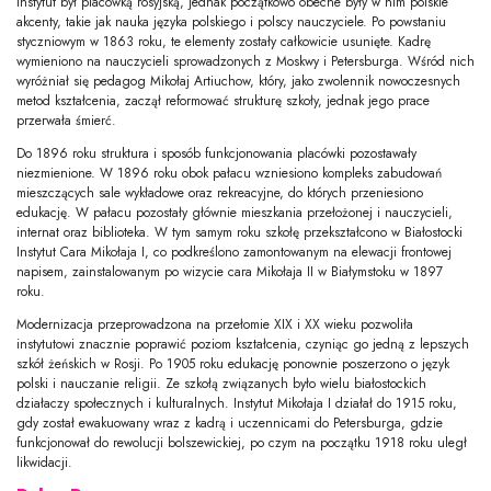
Instytut był placówką rosyjską, jednak początkowo obecne były w nim polskie
akcenty, takie jak nauka języka polskiego i polscy nauczyciele. Po powstaniu
styczniowym w 1863 roku, te elementy zostały całkowicie usunięte. Kadrę
wymieniono na nauczycieli sprowadzonych z Moskwy i Petersburga. Wśród nich
wyróżniał się pedagog Mikołaj Artiuchow, który, jako zwolennik nowoczesnych
metod kształcenia, zaczął reformować strukturę szkoły, jednak jego prace
przerwała śmierć.
Do 1896 roku struktura i sposób funkcjonowania placówki pozostawały
niezmienione. W 1896 roku obok pałacu wzniesiono kompleks zabudowań
mieszczących sale wykładowe oraz rekreacyjne, do których przeniesiono
edukację. W pałacu pozostały głównie mieszkania przełożonej i nauczycieli,
internat oraz biblioteka. W tym samym roku szkołę przekształcono w Białostocki
Instytut Cara Mikołaja I, co podkreślono zamontowanym na elewacji frontowej
napisem, zainstalowanym po wizycie cara Mikołaja II w Białymstoku w 1897
roku.
Modernizacja przeprowadzona na przełomie XIX i XX wieku pozwoliła
instytutowi znacznie poprawić poziom kształcenia, czyniąc go jedną z lepszych
szkół żeńskich w Rosji. Po 1905 roku edukację ponownie poszerzono o język
polski i nauczanie religii. Ze szkołą związanych było wielu białostockich
działaczy społecznych i kulturalnych. Instytut Mikołaja I działał do 1915 roku,
gdy został ewakuowany wraz z kadrą i uczennicami do Petersburga, gdzie
funkcjonował do rewolucji bolszewickiej, po czym na początku 1918 roku uległ
likwidacji.