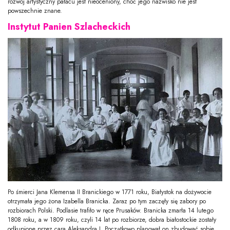
rozwój artystyczny pałacu jest nieoceniony, choć jego nazwisko nie jest
powszechnie znane.
Instytut Panien Szlacheckich
Po śmierci Jana Klemensa II Branickiego w 1771 roku, Białystok na dożywocie
otrzymała jego żona Izabella Branicka. Zaraz po tym zaczęły się zabory po
rozbiorach Polski. Podlasie trafiło w ręce Prusaków. Branicka zmarła 14 lutego
1808 roku, a w 1809 roku, czyli 14 lat po rozbiorze, dobra białostockie zostały
odkupione przez cara Aleksandra I. Początkowo planował on zbudować sobie