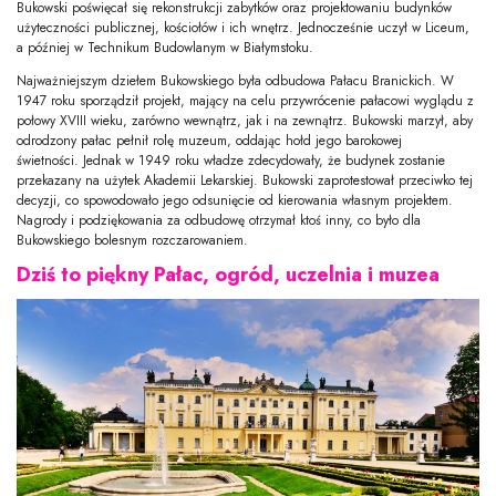
Bukowski poświęcał się rekonstrukcji zabytków oraz projektowaniu budynków
użyteczności publicznej, kościołów i ich wnętrz. Jednocześnie uczył w Liceum,
a później w Technikum Budowlanym w Białymstoku.
Najważniejszym dziełem Bukowskiego była odbudowa Pałacu Branickich. W
1947 roku sporządził projekt, mający na celu przywrócenie pałacowi wyglądu z
połowy XVIII wieku, zarówno wewnątrz, jak i na zewnątrz. Bukowski marzył, aby
odrodzony pałac pełnił rolę muzeum, oddając hołd jego barokowej
świetności. Jednak w 1949 roku władze zdecydowały, że budynek zostanie
przekazany na użytek Akademii Lekarskiej. Bukowski zaprotestował przeciwko tej
decyzji, co spowodowało jego odsunięcie od kierowania własnym projektem.
Nagrody i podziękowania za odbudowę otrzymał ktoś inny, co było dla
Bukowskiego bolesnym rozczarowaniem.
Dziś to piękny Pałac, ogród, uczelnia i muzea