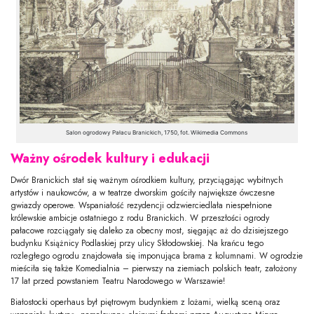
Salon ogrodowy Pałacu Branickich, 1750, fot. Wikimedia Commons
Ważny ośrodek kultury i edukacji
Dwór Branickich stał się ważnym ośrodkiem kultury, przyciągając wybitnych
artystów i naukowców, a w teatrze dworskim gościły największe ówczesne
gwiazdy operowe. Wspaniałość rezydencji odzwierciedlała niespełnione
królewskie ambicje ostatniego z rodu Branickich. W przeszłości ogrody
pałacowe rozciągały się daleko za obecny most, sięgając aż do dzisiejszego
budynku Książnicy Podlaskiej przy ulicy Skłodowskiej. Na krańcu tego
rozległego ogrodu znajdowała się imponująca brama z kolumnami. W ogrodzie
mieściła się także Komedialnia – pierwszy na ziemiach polskich teatr, założony
17 lat przed powstaniem Teatru Narodowego w Warszawie!
Białostocki operhaus był piętrowym budynkiem z lożami, wielką sceną oraz