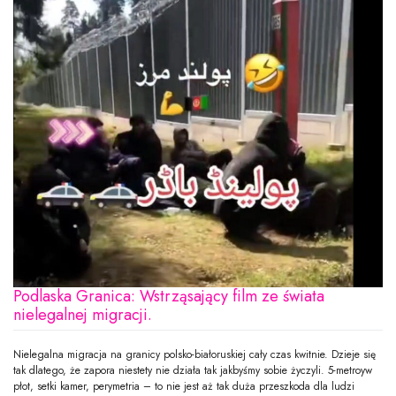
Podlaska Granica: Wstrząsający film ze świata
nielegalnej migracji.
Nielegalna migracja na granicy polsko-białoruskiej cały czas kwitnie. Dzieje się
tak dlatego, że zapora niestety nie działa tak jakbyśmy sobie życzyli. 5-metroyw
płot, setki kamer, perymetria – to nie jest aż tak duża przeszkoda dla ludzi