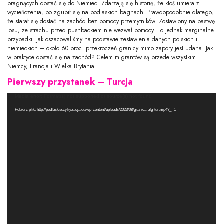
pragnących dostać się do Niemiec. Zdarzają się historię, że ktoś umiera z
wycieńczenia, bo zgubił się na podlaskich bagnach. Prawdopodobnie dlatego,
że starał się dostać na zachód bez pomocy przemytników. Zostawiony na pastwę
losu, ze strachu przed pushbackiem nie wezwał pomocy. To jednak marginalne
przypadki. Jak oszacowaliśmy na podstawie zestawienia danych polskich i
niemieckich – około 60 proc. przekroczeń granicy mimo zapory jest udana. Jak
w praktyce dostać się na zachód? Celem migrantów są przede wszystkim
Niemcy, Francja i Wielka Brytania.
Pierwszy przystanek – Turcja
Odtwarzacz
Media error: Format(s) not supported or source(s) not found
video
Pobierz plik: http://podlaskie.cyfryzacja.eu/wp-content/uploads/2023/08/granica-afg-tur.mp4?_=1