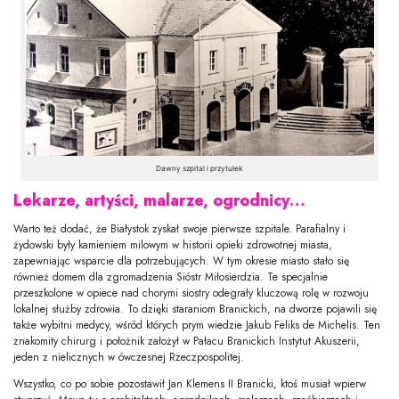
Dawny szpital i przytułek
Lekarze, artyści, malarze, ogrodnicy…
Warto też dodać, że Białystok zyskał swoje pierwsze szpitale. Parafialny i
żydowski były kamieniem milowym w historii opieki zdrowotnej miasta,
zapewniając wsparcie dla potrzebujących. W tym okresie miasto stało się
również domem dla zgromadzenia Sióstr Miłosierdzia. Te specjalnie
przeszkolone w opiece nad chorymi siostry odegrały kluczową rolę w rozwoju
lokalnej służby zdrowia. To dzięki staraniom Branickich, na dworze pojawili się
także wybitni medycy, wśród których prym wiedzie Jakub Feliks de Michelis. Ten
znakomity chirurg i położnik założył w Pałacu Branickich Instytut Akuszerii,
jeden z nielicznych w ówczesnej Rzeczpospolitej.
Wszystko, co po sobie pozostawił Jan Klemens II Branicki, ktoś musiał wpierw