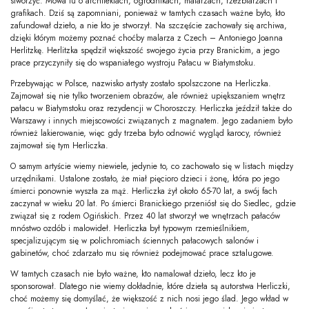
stworzyć. Mowa tu o architektach, ogrodnikach, malarzach, rzeźbiarzach i
grafikach. Dziś są zapomniani, ponieważ w tamtych czasach ważne było, kto
zafundował dzieło, a nie kto je stworzył. Na szczęście zachowały się archiwa,
dzięki którym możemy poznać choćby malarza z Czech – Antoniego Joanna
Herlitzkę. Herlitzka spędził większość swojego życia przy Branickim, a jego
prace przyczyniły się do wspaniałego wystroju Pałacu w Białymstoku.
Przebywając w Polsce, nazwisko artysty zostało spolszczone na Herliczka.
Zajmował się nie tylko tworzeniem obrazów, ale również upiększaniem wnętrz
pałacu w Białymstoku oraz rezydencji w Choroszczy. Herliczka jeździł także do
Warszawy i innych miejscowości związanych z magnatem. Jego zadaniem było
również lakierowanie, więc gdy trzeba było odnowić wygląd karocy, również
zajmował się tym Herliczka.
O samym artyście wiemy niewiele, jedynie to, co zachowało się w listach między
urzędnikami. Ustalone zostało, że miał pięcioro dzieci i żonę, która po jego
śmierci ponownie wyszła za mąż. Herliczka żył około 65-70 lat, a swój fach
zaczynał w wieku 20 lat. Po śmierci Branickiego przeniósł się do Siedlec, gdzie
związał się z rodem Ogińskich. Przez 40 lat stworzył we wnętrzach pałaców
mnóstwo ozdób i malowideł. Herliczka był typowym rzemieślnikiem,
specjalizującym się w polichromiach ściennych pałacowych salonów i
gabinetów, choć zdarzało mu się również podejmować prace sztalugowe.
W tamtych czasach nie było ważne, kto namalował dzieło, lecz kto je
sponsorował. Dlatego nie wiemy dokładnie, które dzieła są autorstwa Herliczki,
choć możemy się domyślać, że większość z nich nosi jego ślad. Jego wkład w