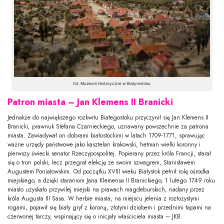
fot. Muzeum Historyczne w Białymstoku
Patron miasta – Jan Klemens II Branicki
Jednakże do największego rozkwitu Białegostoku przyczynił się Jan Klemens II
Branicki, prawnuk Stefana Czarnieckiego, uznawany powszechnie za patrona
miasta. Zawiadywał on dobrami białostockimi w latach 1709-1771, sprawując
ważne urzędy państwowe jako kasztelan krakowski, hetman wielki koronny i
pierwszy świecki senator Rzeczypospolitej. Popierany przez króla Francji, starał
się o tron polski, lecz przegrał elekcję ze swoim szwagrem, Stanisławem
Augustem Poniatowskim. Od początku XVIII wieku Białystok pełnił rolę ośrodka
miejskiego, a dzięki staraniom Jana Klemensa II Branickiego, 1 lutego 1749 roku
miasto uzyskało przywilej miejski na prawach magdeburskich, nadany przez
króla Augusta III Sasa. W herbie miasta, na miejscu jelenia z rozłożystymi
rogami, pojawił się biały gryf z koroną, złotymi dziobem i przednimi łapami na
czerwonej tarczy, wspinający się o inicjały właściciela miasta – JKB.