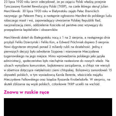
23 lipca 1920 roku Lenin zdecydował, że po zajęciu Polski władzę przejmie
Tymczasowy Komitet Rewolucyjny Polski (TKRP), na czele którego stanął Julian
Marchlewski. 30 lipca 1920 roku w Białymstoku zajęto Pałac Branickich
nazywając go Pałacem Pracy, a następnie ogłoszono Manifest do polskiego ludu
roboczego miast i wsi, zapowiadający utworzenie Polskiej Republiki Rad,
nacjonalizację ziemi, oddzielenie Kościoła od państwa oraz wzywający do
przepędzenia kapitalistów i obszarników.
Marchlewski dotarł do Białegostoku nocą z 1 na 2 sierpnia, a następnego dnia
przybyli Feliks Dzierżyński i Feliks Kon, a Edward Próchniak dopiero 5 sierpnia.
Nowi dygnitarze otrzymali ponad 2 miliardy rubli na działalność. Jedną z
pierwszych decyzji było odwołanie Szypowa i mianowanie Mieczysława
Łoganowskiego na jego miejsce. Mimo wprowadzenia polskiego jako języka
administracji, społeczeństwo było niechętnie nastawione do nowych władz. Na
ulicach wymyślano komunistom, bojkotowano zarządzenia, a chłopi nie wierzyli
w obietnice dotyczące nietykalności ziemi chłopskiej. Bolszewicy zamordowali 15
obywateli polskich, w tym wywiadowcę Karola Berenta, właściciela majątku
Mieczysława Falkowskiego oraz księdza Ryszarda Knobelsdorfa. W sierpniu, na
skutek zbliżania się wojsk polskich, członkowie TKRP uciekli na wschód.
Znowu w ruskie ręce