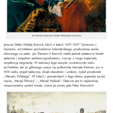
Jan Klemens Branicki. Źródło: Wikimedia Commons
Jeszcze Stefan Mikołaj Branicki zlecił w latach 1691-1697 Tylmanowi z
Gameren, architektowi pochodzenia holenderskiego, przebudowę zamku
obronnego na pałac. Jan Klemens II Branicki nadał jednak ostateczny kształt
pałacowi i zespołowi parkowo-ogrodowemu, czyniąc z niego wspaniałą
rezydencję magnacką. W realizacji tego zamysłu uczestniczyło wielu
architektów, ale za głównego uważa się pułkownika Henryka Klemma. Już w
XVIII wieku zespół pałacowy, dzięki okazałości i urokowi, zyskał przydomek
„Wersalu Polskiego”. W listach i pamiętnikach z tego okresu pojawiały się też
nazwy „Wersal Północy” i „Wersal Podlaski”. Obecnie jest to najbardziej
rozpoznawalny symbol miasta, znany po prostu jako Pałac Branickich.