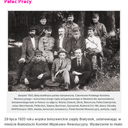
Pałac Pracy
Sierpień 1920, BiałystokWojna polsko-bolszewicka. Członkowie Polskiego Komitetu
Rewolucyjnego – komunistycznego rządu przygotowanego w Moskwie dla wprowadzenia
bolszewickiego ładu w Polsce; na zdjęciu: Wisner, Dolecki, Glicki, Skworcow, Feliks Dzierżyński,
Julian Marchlewski, Feliks Kon, Szipow, Buchman, Szymański, Rudnicki.Fot. NN, zbiory Ośrodka
KARTA[wojna 1920, władza, komunizm, bolszewicy, Polski Komitet Rewolucyjny, polityka, rząd]
29 lipca 1920 roku wojska bolszewickie zajęły Białystok, ustanawiając w
mieście Białostocki Komitet Wojskowo-Rewolucyjny. Wydarzenie to miało