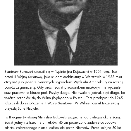
Stanisław Bukowski urodził się w Rypinie (na Kujawach) w 1904 roku. Tuż
przed II Wojną Światową, jako student architektury w Warszawie w 1933 roku
otrzymał jako jeden z pierwszych stypendium Wydziału Architektury na roczną
podróż zagraniczną. Gdy wrócił został pracownikiem naukowym na wydziale
oraz pracował w biurze prof. Przybylskiego. Nie trwało to jednak zbyt długo, bo
wkrótce przeniósł się do Wilna (będącego w Polsce). Tam przebywał do 1945
roku czyli do zakończenia II Wojny Światowej. W Wilnie poznał także swoją
przyszłą żonę Placydę.
Po II wojnie światowej Stanisław Bukowski przyjechał do Białegostoku z żoną.
Został jednym z trzech architektów, którym powierzono zadanie odbudowy
miasta, zniszczonego niemal całkowicie przez Niemców. Przez kolejne 30 lat