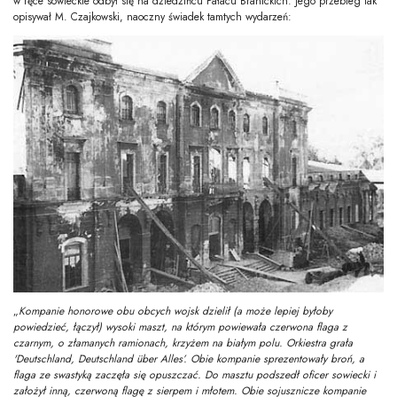
w ręce sowieckie odbył się na dziedzińcu Pałacu Branickich. Jego przebieg tak
opisywał M. Czajkowski, naoczny świadek tamtych wydarzeń:
„
Kompanie honorowe obu obcych wojsk dzielił (a może lepiej byłoby
powiedzieć, łączył) wysoki maszt, na którym powiewała czerwona flaga z
czarnym, o złamanych ramionach, krzyżem na białym polu. Orkiestra grała
'Deutschland, Deutschland über Alles’. Obie kompanie sprezentowały broń, a
flaga ze swastyką zaczęła się opuszczać. Do masztu podszedł oficer sowiecki i
założył inną, czerwoną flagę z sierpem i młotem. Obie sojusznicze kompanie