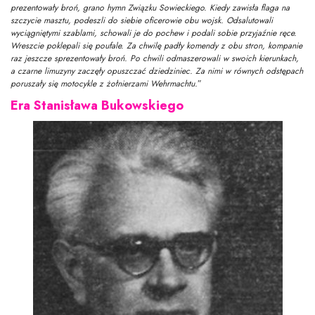
prezentowały broń, grano hymn Związku Sowieckiego. Kiedy zawisła flaga na
szczycie masztu, podeszli do siebie oficerowie obu wojsk. Odsalutowali
wyciągniętymi szablami, schowali je do pochew i podali sobie przyjaźnie ręce.
Wreszcie poklepali się poufale. Za chwilę padły komendy z obu stron, kompanie
raz jeszcze sprezentowały broń. Po chwili odmaszerowali w swoich kierunkach,
a czarne limuzyny zaczęły opuszczać dziedziniec. Za nimi w równych odstępach
poruszały się motocykle z żołnierzami Wehrmachtu.
”
Era Stanisława Bukowskiego