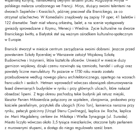
wspaniałą kurtyną, namalowaną olejnymi farbami przez Augustyna Mirysa –
polskiego malarza urodzonego we Francji. Mirys, służący swoimi talentami na
dworach Sapiehów i Krasickich, później pracował dla Branickiego, za co
otrzymał szlachectwo. W Komedialni znajdowały się zapisy 19 oper, 41 baletów i
122 dramatów. Teatr miał własną orkiestrę, balet, a na scenie występowały
gwiazdy sprowadzane z Rzymu, Wenecji i Wiednia. Życie kulturalne na dworze
Branickiego kwitło, a Białystok stał się ważnym ośrodkiem kulturalno-społecznym
w Europie.
Branicki stworzył w mieście centrum zarządzania swoimi dobrami. Jeszcze przed
powstaniem Szkoły Rycerskiej w Warszawie założył Wojskową Szkołę
Budownictwa i Inżynierii, która kształciła oficerów. Umieścił w mieście duży
garnizon wojskowy, dzięki czemu rozwinęło się rzemiosło, handel i usługi oraz
powstały liczne manufaktury. Po pożarze w 1750 roku miasto zostało
przebudowane według nowego planu architektonicznego, opartego na wzorach
francuskich i saskich. Hetman wprowadził wówczas obowiązek obmurowywania
fasad drewnianych budynków w rynku i przy głównych ulicach, które nakazał
obsadzać lipami. Z tego okresu pochodzą takie budynki jak ratusz miejski,
klasztor Panien Miłosierdzia połączony ze szpitalem, zbrojownia, probostwo przy
kościele parafialnym, przytułek dla ubogich (Kino Ton), kamienica narożna przy
rynku, pałacyk gościnny (Urząd Stanu Cywilnego), kaplica św. Rocha, kaplica
św. Marii Magdaleny, cerkiew św. Mikołaja i Wielka Synagoga (ul. Suraska).
Miasto liczyło wówczas około 3,5 tysiąca mieszkańców, otoczone było parkanem
z murowanymi słupami, a dostęp do niego regulowało sześć bram.